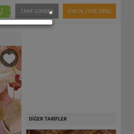
ĞI
Close
TARİF GÖNDER
ÜYE OL / ÜYE GİRİŞİ
×
DİĞER TARİFLER