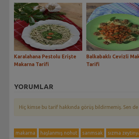
Karalahana Pestolu Erişte
Balkabaklı Cevizli Ma
fi
Makarna Tarifi
Tarifi
YORUMLAR
Hiç kimse bu tarif hakkında görüş bildirmemiş. Sen de
makarna
haşlanmış nohut
sarımsak
sızma zeytiny