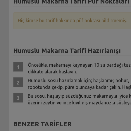
Humuslu Makarna Tarifi Püf Noktaları
Hiç kimse bu tarif hakkında püf noktası bildirmemiş.
Humuslu Makarna Tarifi Hazırlanışı
Öncelikle, makarnayı kaynayan 10 su bardağı tuz
dikkate alarak haşlayın.
Humuslu sosu hazırlamak için; haşlanmış nohut, s
robotunda çekip, püre oluncaya kadar çekin. Haş
Bu sosu, haşlayıp süzdüğünüz makarnayla iyice ka
üzerini zeytin ve ince kıyılmış maydanozla süsley
BENZER TARİFLER