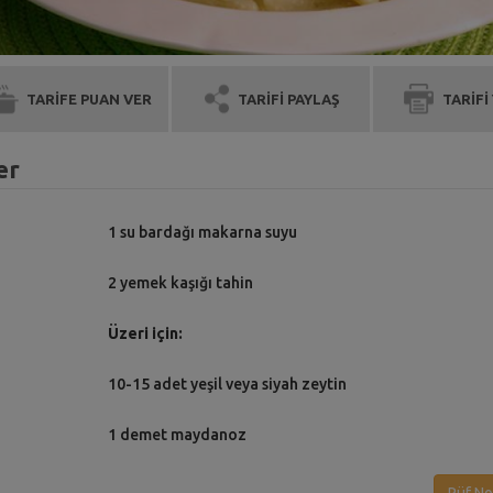
TARİFE PUAN VER
TARİFİ PAYLAŞ
TARİFİ
er
1 su bardağı makarna suyu
2 yemek kaşığı tahin
Üzeri için:
10-15 adet yeşil veya siyah zeytin
1 demet maydanoz