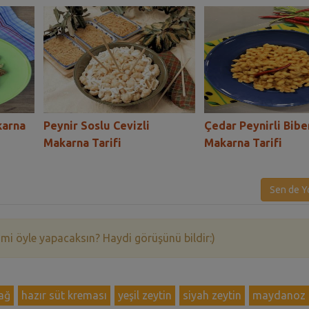
karna
Peynir Soslu Cevizli
Çedar Peynirli Bibe
Makarna Tarifi
Makarna Tarifi
Sen de Y
 mi öyle yapacaksın? Haydi görüşünü bildir:)
ağ
hazır süt kreması
yeşil zeytin
siyah zeytin
maydanoz