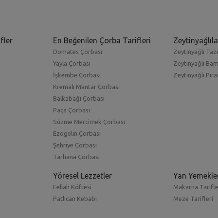
fler
En Beğenilen Çorba Tarifleri
Zeytinyağlıla
Domates Çorbası
Zeytinyağlı Taze
Yayla Çorbası
Zeytinyağlı Ba
İşkembe Çorbası
Zeytinyağlı Pıra
Kremalı Mantar Çorbası
Balkabağı Çorbası
Paça Çorbası
Süzme Mercimek Çorbası
Ezogelin Çorbası
Şehriye Çorbası
Tarhana Çorbası
Yöresel Lezzetler
Yan Yemekle
Fellah Köftesi
Makarna Tarifle
Patlıcan Kebabı
Meze Tarifleri