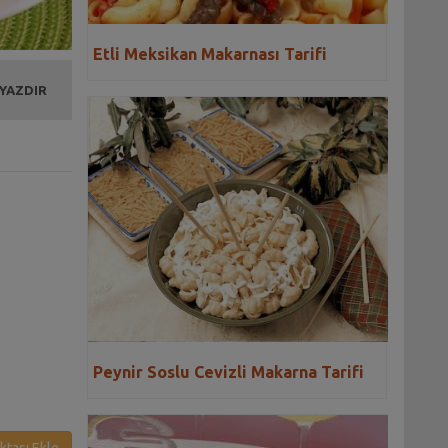
Etli Meksikan Makarnası Tarifi
 YAZDIR
Peynir Soslu Cevizli Makarna Tarifi