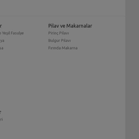
r
Pilav ve Makarnalar
 Yeşil Fasulye
Pirinç Pilavı
mya
Bulgur Pilavı
sa
Fırında Makarna
r
ri