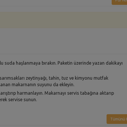
Püf No
lu suda haşlanmaya bırakın. Paketin üzerinde yazan dakikayı
arımsakları zeytinyağı, tahin, tuz ve kimyonu mutfak
lanan makarnanın suyunu da ekleyin.
rıştırıp harmanlayın. Makarnayı servis tabağına aktarıp
erek servise sunun.
Tümünü G