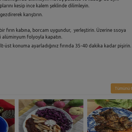
plarını kesip ince kalem şeklinde dilimleyin.
ezdirerek karıştırın.
bir fırın kabına, borcam uygundur, yerleştirin. Üzerine ssoya
ni alüminyum folyoyla kapatın.
t-üst konuma ayarladığınız fırında 35-40 dakika kadar pişirin.
Tümünü G