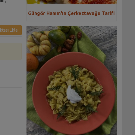
nir)
Güngör Hanım'ın Çerkeztavuğu Tarifi
ktası Ekle