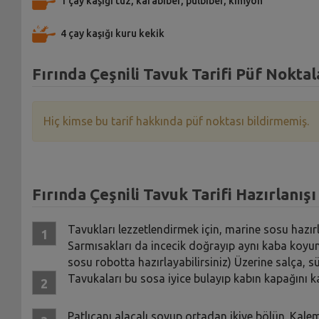
1 çay kaşığı tuz, karabiber, pulbiber, kimyon
4 çay kaşığı kuru kekik
Fırında Çeşnili Tavuk Tarifi Püf Noktal
Hiç kimse bu tarif hakkında püf noktası bildirmemiş.
Fırında Çeşnili Tavuk Tarifi Hazırlanışı
Tavukları lezzetlendirmek için, marine sosu hazırl
Sarmısakları da incecik doğrayıp aynı kaba koyun.
sosu robotta hazırlayabilirsiniz) Üzerine salça, süt
Tavukaları bu sosa iyice bulayıp kabın kapağını 
Patlıcanı alacalı soyup ortadan ikiye bölün. Kale