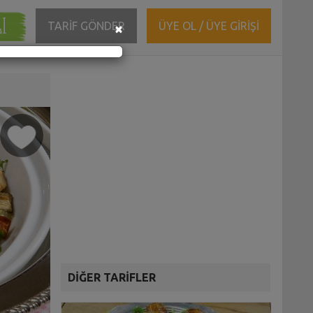
ĞI
Close
TARİF GÖNDER
ÜYE OL / ÜYE GİRİŞİ
×
DİĞER TARİFLER