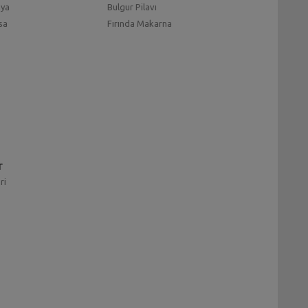
mya
Bulgur Pilavı
sa
Fırında Makarna
r
ri