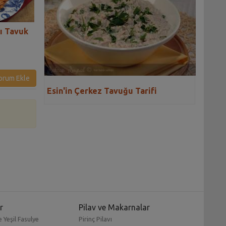
lı Tavuk
Fırında Baharatlı Akordeon
Fırında Limonlu 
Balkabağı Tarifi
Balık Tarifi
orum Ekle
Esin'in Çerkez Tavuğu Tarifi
r
Pilav ve Makarnalar
 Yeşil Fasulye
Pirinç Pilavı