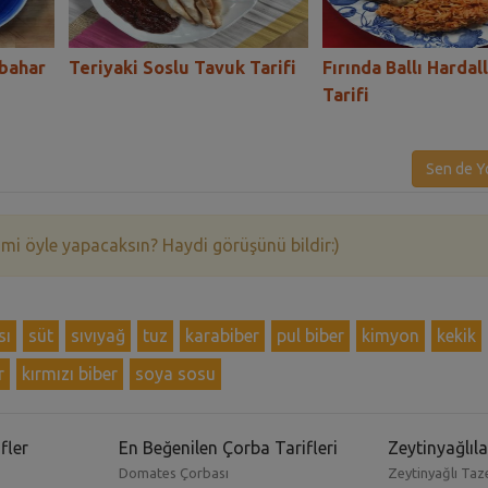
abahar
Teriyaki Soslu Tavuk Tarifi
Fırında Ballı Hardal
Tarifi
Sen de Y
 mi öyle yapacaksın? Haydi görüşünü bildir:)
sı
süt
sıvıyağ
tuz
karabiber
pul biber
kimyon
kekik
r
kırmızı biber
soya sosu
fler
En Beğenilen Çorba Tarifleri
Zeytinyağlıla
Domates Çorbası
Zeytinyağlı Taze