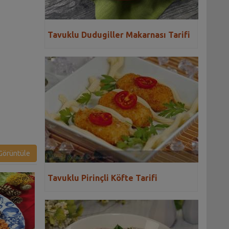
Tavuklu Dudugiller Makarnası Tarifi
örüntüle
Tavuklu Pirinçli Köfte Tarifi