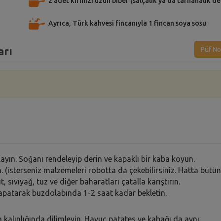
2 adet kırmızı uzun biber (salçalık ya da tarhanalık de
Ayrıca, Türk kahvesi fincanıyla 1 fincan soya sosu
arı
Püf No
ayın. Soğanı rendeleyip derin ve kapaklı bir kaba koyun.
 (isterseniz malzemeleri robotta da çekebilirsiniz. Hatta bütün
, sıvıyağ, tuz ve diğer baharatları çatalla karıştırın.
kapatarak buzdolabında 1-2 saat kadar bekletin.
m kalınlığında dilimleyin. Havuç patates ve kabağı da aynı