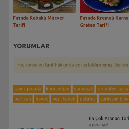
Fırında Kabaklı Mücver
Fırında Kremalı Karn
Tarifi
Graten Tarifi
YORUMLAR
Hiç kimse bu tarif hakkında görüş bildirmemiş. Sen de
tavuk pirzola
kuru soğan
sarımsak
domates salça
patlıcan
havuç
yeşil kabak
patates
çarliston bibe
En Çok Aranan Tari
Aşure Tarifi