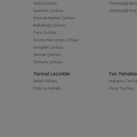
Yayla Çorbası
Zeytinyağlı Ba
İşkembe Çorbası
Zeytinyağlı Pıra
Kremalı Mantar Çorbası
Balkabağı Çorbası
Paça Çorbası
Süzme Mercimek Çorbası
Ezogelin Çorbası
Şehriye Çorbası
Tarhana Çorbası
Yöresel Lezzetler
Yan Yemekle
Fellah Köftesi
Makarna Tarifle
Patlıcan Kebabı
Meze Tarifleri