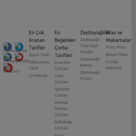
En Çok
En
Zeytinyağlılar
Pilav ve
Aranan
Beğenilen
Zeytinyağlı
Makarnalar
Taze Yeşil
Tarifler
Çorba
Pirinç Pilavı
Fasulye
Bulgur Pilavı
Aşure Tarifi
Tarifleri
Zeytinyağlı
Fırında
Sütlü Aşure
Domates
Bamya
Makarna
Tarifi
Çorbası
Zeytinyağlı
Un Helvası
Yayla
Pırasa
Çorbası
İşkembe
Çorbası
Kremalı
Mantar
Çorbası
Balkabağı
Çorbası
Paça