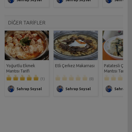
DİĞER TARİFLER
Yoğurtlu Ekmek
Etli Çerkez Makarnası
Patatesli Çerk
Mantısı Tarifi
Mantısı Tarifi
(1)
(0)
Sahrap Soysal
Sahrap Soysal
Sahrap So