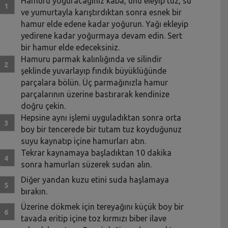
Hamuru yoğuracağınız kaba, unu eleyip tuz, su
ve yumurtayla karıştırdıktan sonra esnek bir
hamur elde edene kadar yoğurun. Yağı ekleyip
yedirene kadar yoğurmaya devam edin. Sert
bir hamur elde edeceksiniz.
Hamuru parmak kalınlığında ve silindir
şeklinde yuvarlayıp fındık büyüklüğünde
parçalara bölün. Üç parmağınızla hamur
parçalarının üzerine bastırarak kendinize
doğru çekin.
Hepsine aynı işlemi uyguladıktan sonra orta
boy bir tencerede bir tutam tuz koyduğunuz
suyu kaynatıp içine hamurları atın.
Tekrar kaynamaya başladıktan 10 dakika
sonra hamurları süzerek sudan alın.
Diğer yandan kuzu etini suda haşlamaya
bırakın.
Üzerine dökmek için tereyağını küçük boy bir
tavada eritip içine toz kırmızı biber ilave