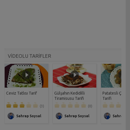
VİDEOLU TARİFLER
Ceviz Tatlısı Tarif
Gülşahın Kedidilli
Patatesli Çıtır 
Tiramisusu Tarifi
Tarifi
(3)
(0)
Sahrap Soysal
Sahrap Soysal
Sahrap So