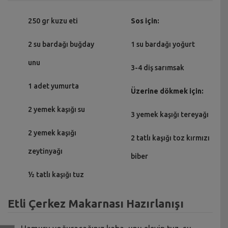
250 gr kuzu eti
Sos için:
2 su bardağı buğday
1 su bardağı yoğurt
unu
3-4 diş sarımsak
1 adet yumurta
Üzerine dökmek için:
2 yemek kaşığı su
3 yemek kaşığı tereyağı
2 yemek kaşığı
2 tatlı kaşığı toz kırmızı
zeytinyağı
biber
½ tatlı kaşığı tuz
Etli Çerkez Makarnası Hazırlanışı