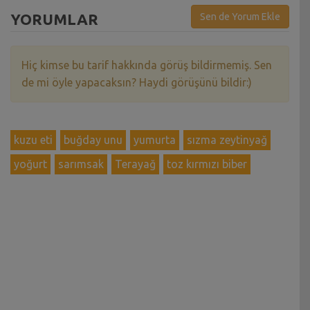
YORUMLAR
Sen de Yorum Ekle
Hiç kimse bu tarif hakkında görüş bildirmemiş. Sen
de mi öyle yapacaksın? Haydi görüşünü bildir:)
kuzu eti
buğday unu
yumurta
sızma zeytinyağ
yoğurt
sarımsak
Terayağ
toz kırmızı biber