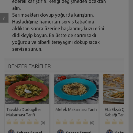
ederek karıştırın. Rengi değişmeden ocaktan
alın.
Sarımsakları dövüp yoğurtla karıştırın.
Haşladığınız hamurları servis tabağına
aldıktan sonra üzerine haşlanmış kuzu etini
didikleyip koyun. En üstte de sarımsaklı
yoğurdu ve biberli tereyağını döküp sıcak
servise sunun.
BENZER TARİFLER
Tavuklu Dudugiller
Melek Makarnası Tarifi
Etli Ekşili Çuku
Makarnası Tarifi
Kabağı Tarifi
(0)
(0)
Sahrap Soysal
Sahrap Soysal
Sahrap So