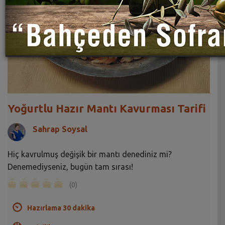
Yoğurtlu Hazır Mantı Kavurması Tarifi
Sahrap Soysal
Hiç kavrulmuş değişik bir mantı denediniz mi?
Denemediyseniz, bugün tam sırası!
(0)
Hazırlama 30 dakika