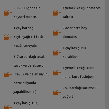
250-300 gr hazır
1 yemek kaşığı domates
Kayseri mantısı
salçası
1 çay bardağı
2 adet orta boy
zeytinyağı + 1 tatlı
domates
kaşığı tereyağı
1 çay kaşığı tuz,
6-7 su bardağı sıcak
karabiber
tavuk ya da et suyu
1 yemek kaşığı kuru
(Tavuk ya da et suyunu
nane, kuru fesleğen
hazır bulyonla
2 su bardağı sarımsaklı
yapabilirsiniz.)
yoğurt
1 çay kaşığı tuz,