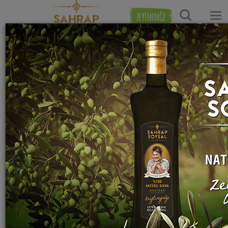
ZEYTİNYAĞI
Ana Sayfa
Hamur İşi Tarifleri
Mantı Tarifleri