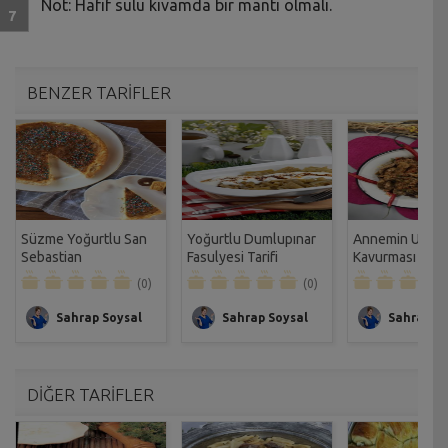
Not: Hafif sulu kıvamda bir mantı olmalı.
BENZER TARİFLER
Süzme Yoğurtlu San
Yoğurtlu Dumlupınar
Annemin Usulü
Sebastian
Fasulyesi Tarifi
Kavurması Tarif
Cheesecake Tarifi
(0)
(0)
Sahrap Soysal
Sahrap Soysal
Sahrap So
DİĞER TARİFLER