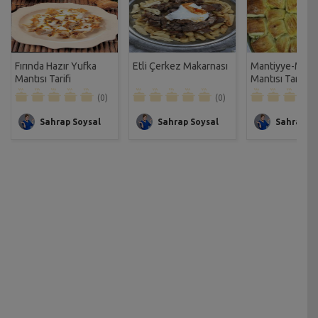
Fırında Hazır Yufka
Etli Çerkez Makarnası
Mantiyye-Mak
Mantısı Tarifi
Mantısı Tarifi
(0)
(0)
Sahrap Soysal
Sahrap Soysal
Sahrap So