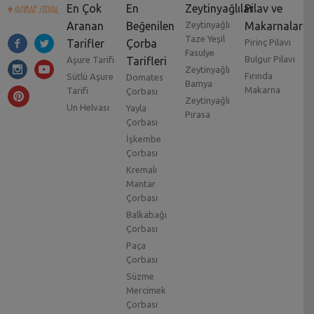
En Çok
En
Zeytinyağlılar
Pilav ve
Aranan
Beğenilen
Zeytinyağlı
Makarnalar
Taze Yeşil
Tarifler
Çorba
Pirinç Pilavı
Fasulye
Bulgur Pilavı
Aşure Tarifi
Tarifleri
Zeytinyağlı
Fırında
Sütlü Aşure
Domates
Bamya
Makarna
Tarifi
Çorbası
Zeytinyağlı
Un Helvası
Yayla
Pırasa
Çorbası
İşkembe
Çorbası
Kremalı
Mantar
Çorbası
Balkabağı
Çorbası
Paça
Çorbası
Süzme
Mercimek
Çorbası