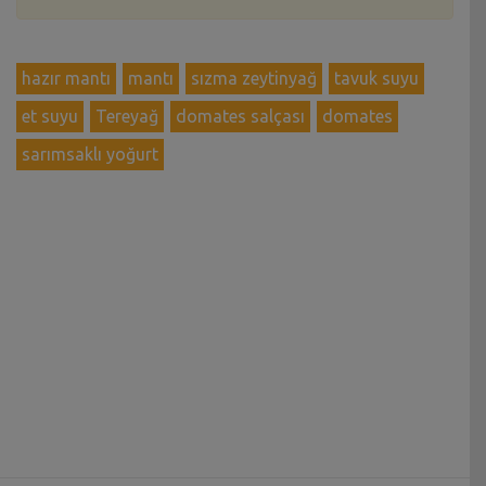
hazır mantı
mantı
sızma zeytinyağ
tavuk suyu
et suyu
Tereyağ
domates salçası
domates
sarımsaklı yoğurt