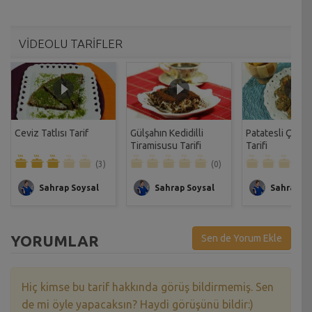
VİDEOLU TARİFLER
Ceviz Tatlısı Tarif
Gülşahın Kedidilli
Patatesli Çıtır 
Tiramisusu Tarifi
Tarifi
(3)
(0)
Sahrap Soysal
Sahrap Soysal
Sahrap So
YORUMLAR
Sen de Yorum Ekle
Hiç kimse bu tarif hakkında görüş bildirmemiş. Sen
de mi öyle yapacaksın? Haydi görüşünü bildir:)