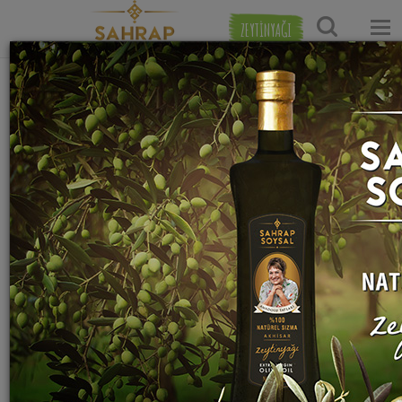
ZEYTİNYAĞI
Ana Sayfa
Hamur İşi Tarifleri