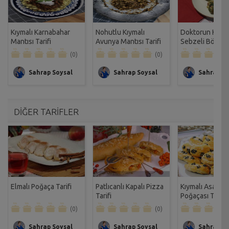
Kıymalı Karnabahar
Nohutlu Kıymalı
Doktorun Kıyma
Mantısı Tarifi
Avunya Mantısı Tarifi
Sebzeli Börek T
(0)
(0)
Sahrap Soysal
Sahrap Soysal
Sahrap So
DİĞER TARİFLER
Elmalı Poğaça Tarifi
Patlıcanlı Kapalı Pizza
Kıymalı Asarlık
Tarifi
Poğaçası Tarifi
(0)
(0)
Sahrap Soysal
Sahrap Soysal
Sahrap So