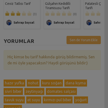
Ceviz Tatlısı Tarif
Gülşahın Kedidilli
Patatesli Çıtır 
Tiramisusu Tarifi
Tarifi
(3)
(0)
Sahrap Soysal
Sahrap Soysal
Sahrap So
YORUMLAR
Sen de Yorum Ekle
Hiç kimse bu tarif hakkında görüş bildirmemiş. Sen
de mi öyle yapacaksın? Haydi görüşünü bildir:)
hazır yufka
nohut
kuru soğan
dana kıyma
sivri biber
zeytinyağı
domates salçası
tavuk suyu
et suyu
kırmızı pul biber
yoğurt