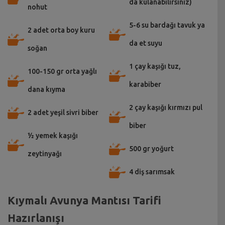
da kulanabilirsiniz)
nohut
5-6 su bardağı tavuk ya
2 adet orta boy kuru
da et suyu
soğan
1 çay kaşığı tuz,
100-150 gr orta yağlı
karabiber
dana kıyma
2 çay kaşığı kırmızı pul
2 adet yeşil sivri biber
biber
½ yemek kaşığı
500 gr yoğurt
zeytinyağı
4 diş sarımsak
Kıymalı Avunya Mantısı Tarifi
Hazırlanışı