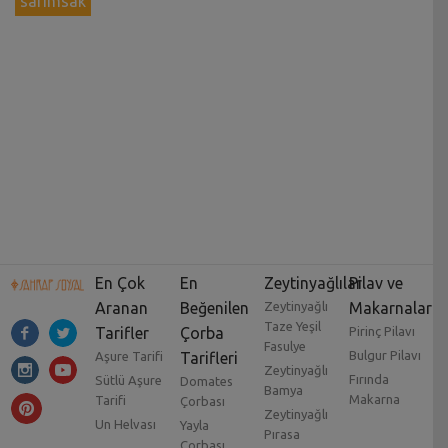
sarımsak
En Çok
En
Zeytinyağlılar
Pilav ve
Aranan
Beğenilen
Zeytinyağlı
Makarnalar
Taze Yeşil
Tarifler
Çorba
Pirinç Pilavı
Fasulye
Bulgur Pilavı
Aşure Tarifi
Tarifleri
Zeytinyağlı
Fırında
Sütlü Aşure
Domates
Bamya
Makarna
Tarifi
Çorbası
Zeytinyağlı
Un Helvası
Yayla
Pırasa
Çorbası