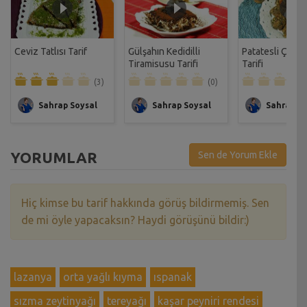
Ceviz Tatlısı Tarif
Gülşahın Kedidilli
Patatesli Çıtır 
Tiramisusu Tarifi
Tarifi
(3)
(0)
Sahrap Soysal
Sahrap Soysal
Sahrap So
YORUMLAR
Sen de Yorum Ekle
Hiç kimse bu tarif hakkında görüş bildirmemiş. Sen
de mi öyle yapacaksın? Haydi görüşünü bildir:)
lazanya
orta yağlı kıyma
ıspanak
sızma zeytinyağı
tereyağı
kaşar peyniri rendesi