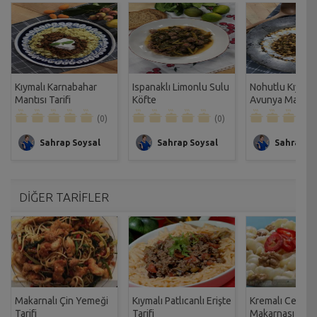
Kıymalı Karnabahar
Ispanaklı Limonlu Sulu
Nohutlu Kıymal
Mantısı Tarifi
Köfte
Avunya Mantısı 
(0)
(0)
Sahrap Soysal
Sahrap Soysal
Sahrap So
DİĞER TARİFLER
Makarnalı Çin Yemeği
Kıymalı Patlıcanlı Erişte
Kremalı Cevizli
Tarifi
Tarifi
Makarnası Tarif