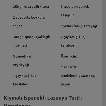
250 gr. orta yağlı kıyma
3 tepeleme yemek
kaşığı un
2 adet orta boy kuru
soğan
1 yemek kaşığı tereyağı
300 gr ıspanak (yaklaşık
2 çay kaşığı tuz,
1 demet)
karabiber
5 yemek kaşığı
Üzeri için:
zeytinyağı
1 su bardağı
1 çay kaşığı tuz,
rendelenmiş taze kaşar
karabiber
peyniri
Kıymalı Ispanaklı Lazanya Tarifi
Hazırlanışı