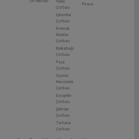
Un Helvası
Yayla
Pırasa
Çorbası
İşkembe
Çorbası
Kremalı
Mantar
Çorbası
Balkabağı
Çorbası
Paça
Çorbası
Süzme
Mercimek
Çorbası
Ezogelin
Çorbası
Şehriye
Çorbası
Tarhana
Çorbası