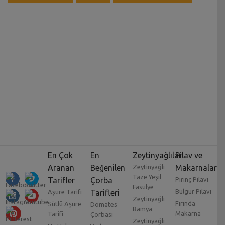
En Çok
En
Zeytinyağlılar
Pilav ve
Aranan
Beğenilen
Zeytinyağlı
Makarnalar
Taze Yeşil
Tarifler
Çorba
Pirinç Pilavı
Fasulye
Bulgur Pilavı
Aşure Tarifi
Tarifleri
Zeytinyağlı
Fırında
Sütlü Aşure
Domates
Bamya
Makarna
Tarifi
Çorbası
Zeytinyağlı