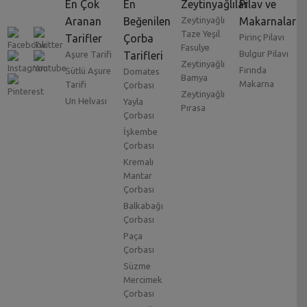
En Çok
En
Zeytinyağlılar
Pilav ve
Aranan
Beğenilen
Zeytinyağlı
Makarnalar
Taze Yeşil
Tarifler
Çorba
Pirinç Pilavı
Fasulye
Bulgur Pilavı
Aşure Tarifi
Tarifleri
Zeytinyağlı
Fırında
Sütlü Aşure
Domates
Bamya
Makarna
Tarifi
Çorbası
Zeytinyağlı
Un Helvası
Yayla
Pırasa
Çorbası
İşkembe
Çorbası
Kremalı
Mantar
Çorbası
Balkabağı
Çorbası
Paça
Çorbası
Süzme
Mercimek
Çorbası