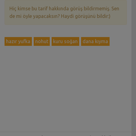
Hiç kimse bu tarif hakkında görüş bildirmemiş. Sen
de mi öyle yapacaksın? Haydi görüşünü bildir:)
hazır yufka
nohut
kuru soğan
dana kıyma