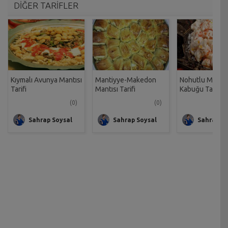
DİĞER TARİFLER
Kıymalı Avunya Mantısı
Mantiyye-Makedon
Nohutlu Mantı 
Tarifi
Mantısı Tarifi
Kabuğu Tarifi
(0)
(0)
Sahrap Soysal
Sahrap Soysal
Sahrap So