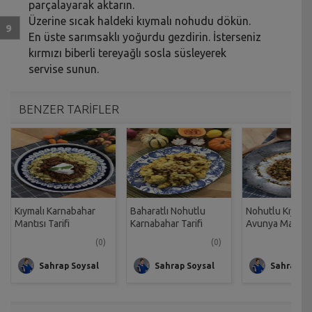
parçalayarak aktarın.
Üzerine sıcak haldeki kıymalı nohudu dökün.
En üste sarımsaklı yoğurdu gezdirin. İsterseniz
kırmızı biberli tereyağlı sosla süsleyerek
servise sunun.
BENZER TARİFLER
Kıymalı Karnabahar
Baharatlı Nohutlu
Nohutlu Kıymal
Mantısı Tarifi
Karnabahar Tarifi
Avunya Mantısı 
(0)
(0)
Sahrap Soysal
Sahrap Soysal
Sahrap So