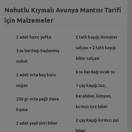
Nohutlu Kıymalı Avunya Mantısı Tarifi
için Malzemeler
2 adet hazır yufka
2 tatlı kaşığı domates
salçası + 2 tatlı kaşığı
3 su bardağı haşlanmış
biber salçası
nohut
6 su bardağı sıcak su
2 adet orta boy kuru
soğan
1 çay kaşığı tuz,
karabiber, kimyon,
250 gr orta yağlı dana
kırmızı toz biber
kıyma
2 çay kaşığı kırmızı pul
2 adet yeşil sivri biber
biber