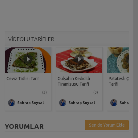
VİDEOLU TARİFLER
Ceviz Tatlısı Tarif
Gülşahın Kedidilli
Patatesli Çıtır 
Tiramisusu Tarifi
Tarifi
(3)
(0)
Sahrap Soysal
Sahrap Soysal
Sahrap So
YORUMLAR
Sen de Yorum Ekle