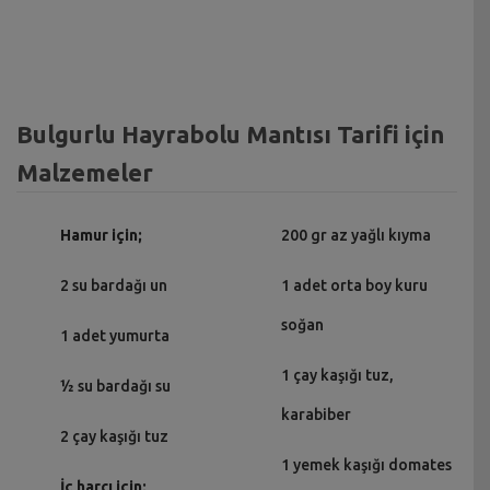
Bulgurlu Hayrabolu Mantısı Tarifi için
Malzemeler
Hamur için;
200 gr az yağlı kıyma
2 su bardağı un
1 adet orta boy kuru
soğan
1 adet yumurta
1 çay kaşığı tuz,
½ su bardağı su
karabiber
2 çay kaşığı tuz
1 yemek kaşığı domates
İç harcı için;