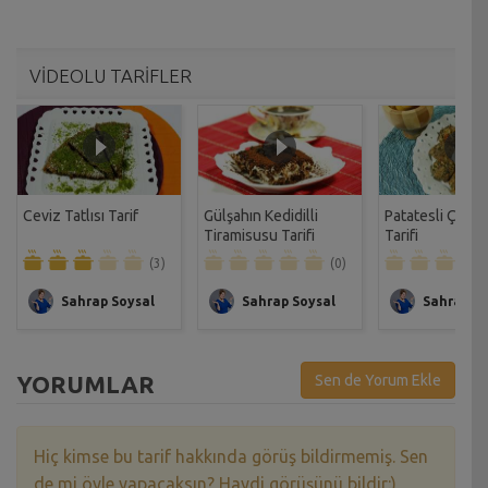
VİDEOLU TARİFLER
Ceviz Tatlısı Tarif
Gülşahın Kedidilli
Patatesli Çıtır 
Tiramisusu Tarifi
Tarifi
(3)
(0)
Sahrap Soysal
Sahrap Soysal
Sahrap So
YORUMLAR
Sen de Yorum Ekle
Hiç kimse bu tarif hakkında görüş bildirmemiş. Sen
de mi öyle yapacaksın? Haydi görüşünü bildir:)