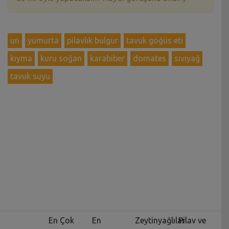
un
yumurta
pilavlık bulgur
tavuk göğüs eti
kıyma
kuru soğan
karabiber
domates
sıvıyağ
tavuk suyu
En Çok
En
Zeytinyağlılar
Pilav ve