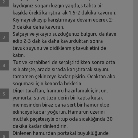
kıydığınız soğanı kızgın yağda,s tahta bir
kaşıkla ürekli karıştırarak 1,5-2 dakika kavurun.
Kıymayı ekleyip karıştırmaya devam ederek 2-
3 dakika daha kavurun.
Salçayı ve yıkayıp süzdüğünüz bulguru da ilave
edip 2-3 dakika daha kavurduktan sonra
tavuk suyunu ve didiklenmiş tavuk etini de
katın.
Tuz ve karabiberi de serpiştirdikten sonra orta
ısılı ateşte, arada sırada karıştırarak suyunu
tamamen çekinceye kadar pişirin. Ocaktan alıp
soğuması için kenarda bekletin.
Diğer taraftan, hamuru hazırlamak için; un,
yumurta, su ve tuzu derin bir kapta kulak
memesinden biraz daha sert bir hamur elde
edinceye kadar yoğurun. Hamurun üzerini
mutfak peçetesiyle örtüp oda sıcaklığında 30
dakika kadar dinlendirin.
Dinlenen hamurdan portakal büyüklüğünde