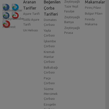
Aranan
Beğenilen
Zeytinyağlı
Makarnalar
Taze Yeşil
Tarifler
Çorba
Pirinç Pilavı
Fasulye
Bulgur Pilavı
Aşure Tarifi
Tarifleri
Zeytinyağlı
Fırında
Sütlü Aşure
Domates
Bamya
Makarna
Tarifi
Çorbası
Zeytinyağlı
Un Helvası
Yayla
Pırasa
Çorbası
İşkembe
Çorbası
Kremalı
Mantar
Çorbası
Balkabağı
Çorbası
Paça
Çorbası
Süzme
Mercimek
Çorbası
Ezogelin