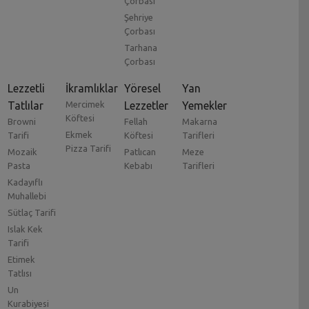
Çorbası
Şehriye
Çorbası
Tarhana
Çorbası
Lezzetli
İkramlıklar
Yöresel
Yan
Tatlılar
Mercimek
Lezzetler
Yemekler
Köftesi
Browni
Fellah
Makarna
Ekmek
Tarifi
Köftesi
Tarifleri
Pizza Tarifi
Mozaik
Patlıcan
Meze
Pasta
Kebabı
Tarifleri
Kadayıflı
Muhallebi
Sütlaç Tarifi
Islak Kek
Tarifi
Etimek
Tatlısı
Un
Kurabiyesi