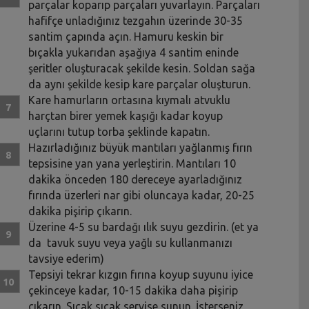
parçalar koparıp parçaları yuvarlayın. Parçaları
hafifçe unladığınız tezgahın üzerinde 30-35
santim çapında açın. Hamuru keskin bir
bıçakla yukarıdan aşağıya 4 santim eninde
şeritler oluşturacak şekilde kesin. Soldan sağa
da aynı şekilde kesip kare parçalar oluşturun.
Kare hamurların ortasına kıymalı atvuklu
harçtan birer yemek kaşığı kadar koyup
uçlarını tutup torba şeklinde kapatın.
Hazırladığınız büyük mantıları yağlanmış fırın
tepsisine yan yana yerleştirin. Mantıları 10
dakika önceden 180 dereceye ayarladığınız
fırında üzerleri nar gibi oluncaya kadar, 20-25
dakika pişirip çıkarın.
Üzerine 4-5 su bardağı ılık suyu gezdirin. (et ya
da tavuk suyu veya yağlı su kullanmanızı
tavsiye ederim)
Tepsiyi tekrar kızgın fırına koyup suyunu iyice
çekinceye kadar, 10-15 dakika daha pişirip
çıkarın. Sıcak sıcak servise sunun. İsterseniz