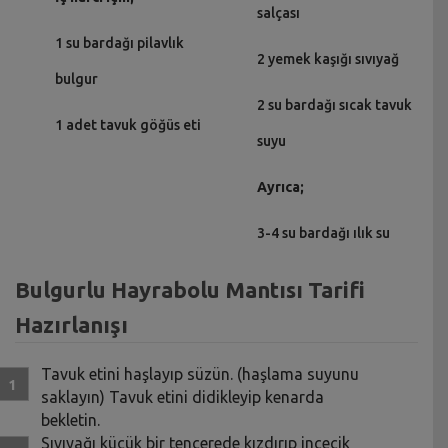
salçası
1 su bardağı pilavlık
2 yemek kaşığı sıvıyağ
bulgur
2 su bardağı sıcak tavuk
1 adet tavuk göğüs eti
suyu
Ayrıca;
3-4 su bardağı ılık su
Bulgurlu Hayrabolu Mantısı Tarifi
Hazırlanışı
Tavuk etini haşlayıp süzün. (haşlama suyunu
saklayın) Tavuk etini didikleyip kenarda
bekletin.
Sıvıyağı küçük bir tencerede kızdırıp incecik