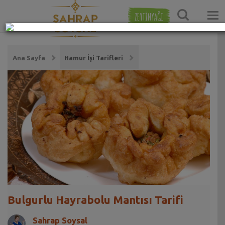
ZEYTİNYAĞI
Ana Sayfa
Hamur İşi Tarifleri
Bulgurlu Hayrabolu Mantısı Tarifi
Sahrap Soysal