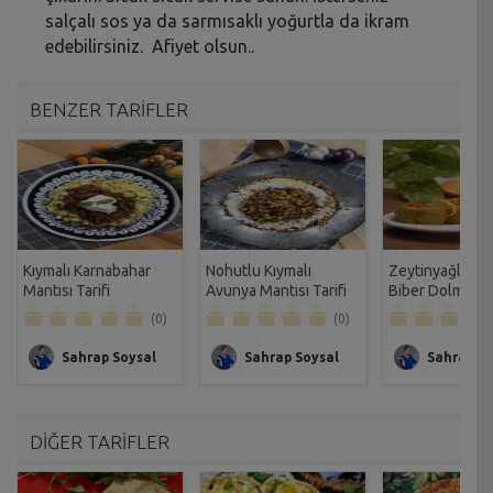
salçalı sos ya da sarmısaklı yoğurtla da ikram
edebilirsiniz. Afiyet olsun..
BENZER TARİFLER
Kıymalı Karnabahar
Nohutlu Kıymalı
Zeytinyağlı Bul
Mantısı Tarifi
Avunya Mantısı Tarifi
Biber Dolması T
(0)
(0)
Sahrap Soysal
Sahrap Soysal
Sahrap So
DİĞER TARİFLER