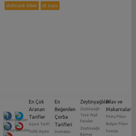
dolmalık biber
et suyu
En Çok
En
Zeytinyağlılar
Pilav ve
Aranan
Beğenilen
Zeytinyağlı
Makarnalar
Taze Yeşil
Tarifler
Çorba
Pirinç Pilavı
Fasulye
Bulgur Pilavı
Aşure Tarifi
Tarifleri
Zeytinyağlı
Fırında
Sütlü Aşure
Domates
Bamya