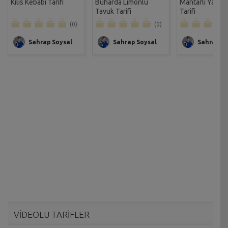
Kilis Kebabı Tarifi
Buharda Limonlu
Mantarlı Yaz T
Tavuk Tarifi
Tarifi
(0)
(0)
Sahrap Soysal
Sahrap Soysal
Sahrap So
VİDEOLU TARİFLER