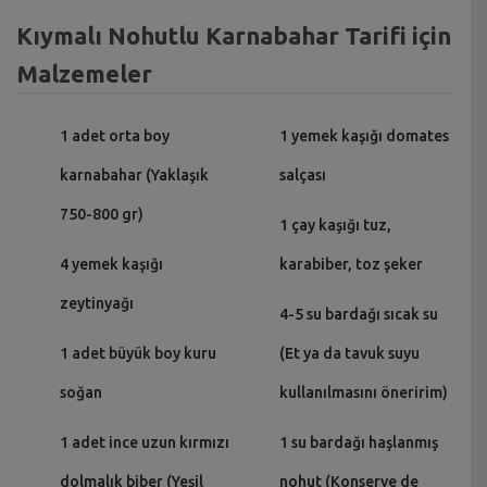
Kıymalı Nohutlu Karnabahar Tarifi için
Malzemeler
1 adet orta boy
1 yemek kaşığı domates
karnabahar (Yaklaşık
salçası
750-800 gr)
1 çay kaşığı tuz,
4 yemek kaşığı
karabiber, toz şeker
zeytinyağı
4-5 su bardağı sıcak su
1 adet büyük boy kuru
(Et ya da tavuk suyu
soğan
kullanılmasını öneririm)
1 adet ince uzun kırmızı
1 su bardağı haşlanmış
dolmalık biber (Yeşil
nohut (Konserve de