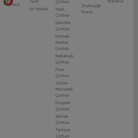
Makarna
Tarifi
Çorbası
Zeytinyağlı
Un Helvası
Yayla
Pırasa
Çorbası
İşkembe
Çorbası
Kremalı
Mantar
Çorbası
Balkabağı
Çorbası
Paça
Çorbası
Süzme
Mercimek
Çorbası
Ezogelin
Çorbası
Şehriye
Çorbası
Tarhana
Çorbası