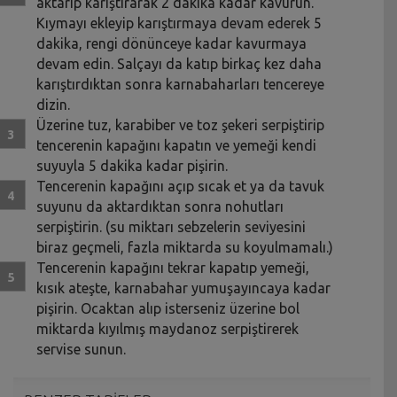
aktarıp karıştırarak 2 dakika kadar kavurun.
Kıymayı ekleyip karıştırmaya devam ederek 5
dakika, rengi dönünceye kadar kavurmaya
devam edin. Salçayı da katıp birkaç kez daha
karıştırdıktan sonra karnabaharları tencereye
dizin.
Üzerine tuz, karabiber ve toz şekeri serpiştirip
tencerenin kapağını kapatın ve yemeği kendi
suyuyla 5 dakika kadar pişirin.
Tencerenin kapağını açıp sıcak et ya da tavuk
suyunu da aktardıktan sonra nohutları
serpiştirin. (su miktarı sebzelerin seviyesini
biraz geçmeli, fazla miktarda su koyulmamalı.)
Tencerenin kapağını tekrar kapatıp yemeği,
kısık ateşte, karnabahar yumuşayıncaya kadar
pişirin. Ocaktan alıp isterseniz üzerine bol
miktarda kıyılmış maydanoz serpiştirerek
servise sunun.