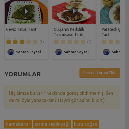
Ceviz Tatlısı Tarif
Gülşahın Kedidilli
Patatesli Çıtır 
Tiramisusu Tarifi
Tarifi
(3)
(0)
Sahrap Soysal
Sahrap Soysal
Sahrap So
YORUMLAR
Sen de Yorum Ekle
Hiç kimse bu tarif hakkında görüş bildirmemiş. Sen
de mi öyle yapacaksın? Haydi görüşünü bildir:)
Karnabahar
sızma zeytinyağı
kuru soğan