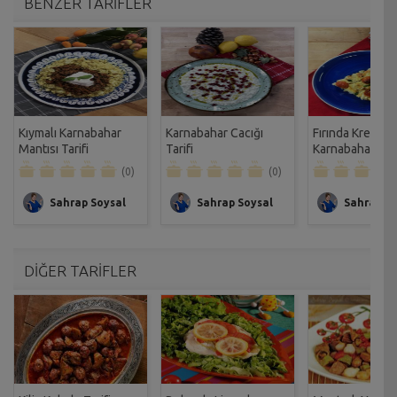
BENZER TARİFLER
Kıymalı Karnabahar
Karnabahar Cacığı
Fırında Kremalı
Mantısı Tarifi
Tarifi
Karnabahar Gra
Tarifi
(0)
(0)
Sahrap Soysal
Sahrap Soysal
Sahrap So
DİĞER TARİFLER