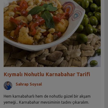
Kıymalı Nohutlu Karnabahar Tarifi
Sahrap Soysal
Hem karnabaharlı hem de nohutlu güzel bir akşam
yemeği... Karnabahar mevsiminin tadını çıkaralım.