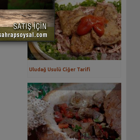
 YAZDIR
Uludağ Usulü Ciğer Tarifi