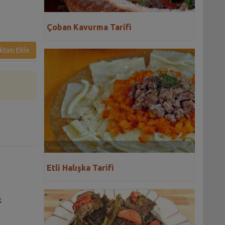
Çoban Kavurma Tarifi
ktası Ekle
Etli Halışka Tarifi
k