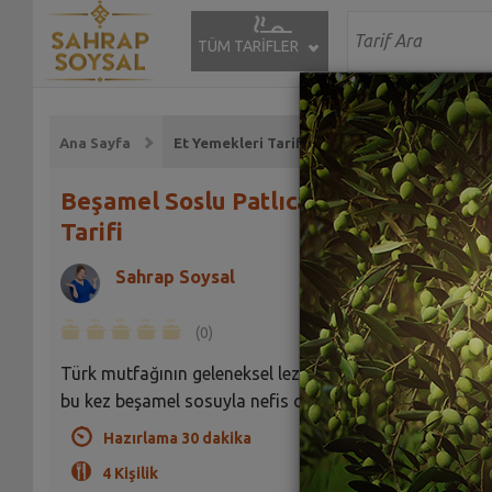
TÜM TARİFLER
Ana Sayfa
Et Yemekleri Tarifleri
Beşamel Soslu Patlıcan Musakka
Tarifi
Sahrap Soysal
(0)
Türk mutfağının geleneksel lezzeti patlıcan musakka
bu kez beşamel sosuyla nefis oldu.
Hazırlama 30 dakika
4 Kişilik