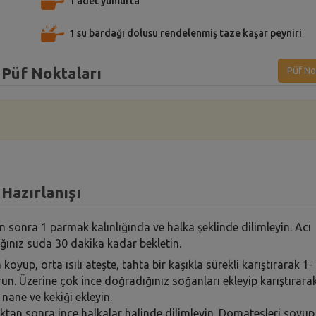
1 adet yumurta
1 su bardağı dolusu rendelenmiş taze kaşar peyniri
 Püf Noktaları
Püf No
Hazırlanışı
n sonra 1 parmak kalınlığında ve halka şeklinde dilimleyin. Acı
ğınız suda 30 dakika kadar bekletin.
oyup, orta ısılı ateşte, tahta bir kaşıkla sürekli karıştırarak 1-
un. Üzerine çok ince doğradığınız soğanları ekleyip karıştırara
nane ve kekiği ekleyin.
dıktan sonra ince halkalar halinde dilimleyin. Domatesleri soyup