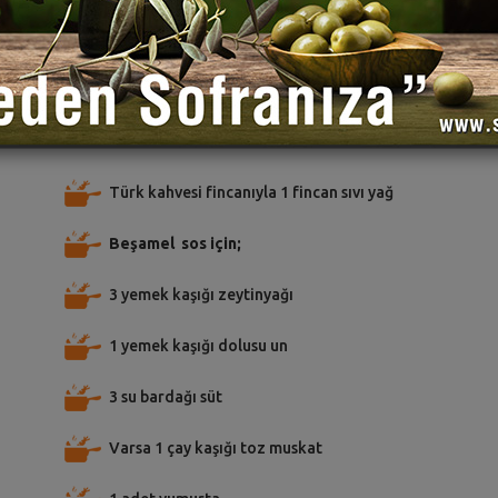
TARİFE PUAN VER
TARİFİ PAYLAŞ
TARİFİ
 için Malzemeler
Türk kahvesi fincanıyla 1 fincan sıvı yağ
Beşamel sos için;
3 yemek kaşığı zeytinyağı
1 yemek kaşığı dolusu un
3 su bardağı süt
Varsa 1 çay kaşığı toz muskat