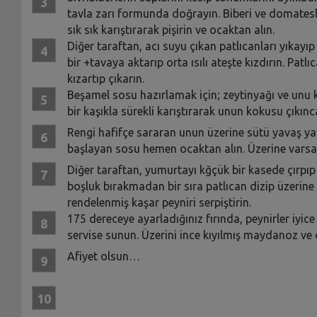
tavla zarı formunda doğrayın. Biberi ve domates
sık sık karıştırarak pişirin ve ocaktan alın.
Diğer taraftan, acı suyu çıkan patlıcanları yıkayıp 
bir +tavaya aktarıp orta ısılı ateşte kızdırın. Pa
kızartıp çıkarın.
Beşamel sosu hazırlamak için; zeytinyağı ve unu k
bir kaşıkla sürekli karıştırarak unun kokusu çıkın
Rengi hafifçe sararan unun üzerine sütü yavaş y
başlayan sosu hemen ocaktan alın. Üzerine varsa m
Diğer taraftan, yumurtayı kğçük bir kasede çırpıp
boşluk bırakmadan bir sıra patlıcan dizip üzerine
rendelenmiş kaşar peyniri serpiştirin.
175 dereceye ayarladığınız fırında, peynirler iyice
servise sunun. Üzerini ince kıyılmış maydanoz ve de
Afiyet olsun…