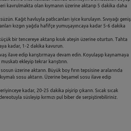
leri kavrulmakta olan kıymanın üzerine aktarıp 5 dakika daha
süzün. Kağıt havluyla patlıcanları iyice kurulayın. Sıvıyağı geniş
tlıcanları kızgın yağda hafifçe yumuşayıncaya kadar 5-6 dakika
üçük bir tencereye aktarıp kısık ateşin üzerine oturtun. Tahta
caya kadar, 1-2 dakika kavurun.
avaş ilave edip karıştırmaya devam edin. Koyulaşıp kaynamaya
uskatı ekleyip tekrar karıştırın.
 sosun üzerine aktarın. Büyük boy fırın tepsisine aralarında
 kıymalı sosu aktarın. Üzerine beşamel sosu ilave edip
 eriyinceye kadar, 20-25 dakika pişirip çıkarın. Sıcak sıcak
reotuyla süsleyip kırmızı pul biber de serpiştirebiliriniz.