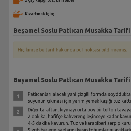
2 çay kaşığı tuz, karabiber
Kızartmak için;
Beşamel Soslu Patlıcan Musakka Tarifi
Hiç kimse bu tarif hakkında püf noktası bildirmemiş.
Beşamel Soslu Patlıcan Musakka Tarifi 
Patlıcanları alacalı yani çizgili formda soyddukta
suyunun çıkması için yarım yemek kaşığı tuz kattı
Diğer taraftan, kıymayı orta boy bir teflon tavaya k
2 dakika, hafifçe kahverengileşinceye kadar kavur
4-5 dakika kavurun. Tuz ve karabiberi serpip kuru 
Sivribiberlerin saplarını kesip tohumlarını ayıkla