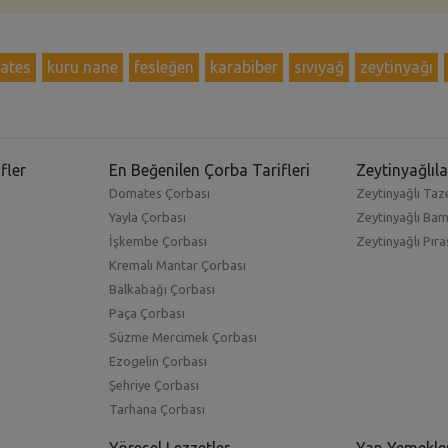
ates
kuru nane
fesleğen
karabiber
sıvıyağ
zeytinyağı
fler
En Beğenilen Çorba Tarifleri
Zeytinyağlıla
Domates Çorbası
Zeytinyağlı Taze
Yayla Çorbası
Zeytinyağlı Ba
İşkembe Çorbası
Zeytinyağlı Pıra
Kremalı Mantar Çorbası
Balkabağı Çorbası
Paça Çorbası
Süzme Mercimek Çorbası
Ezogelin Çorbası
Şehriye Çorbası
Tarhana Çorbası
Yöresel Lezzetler
Yan Yemekle