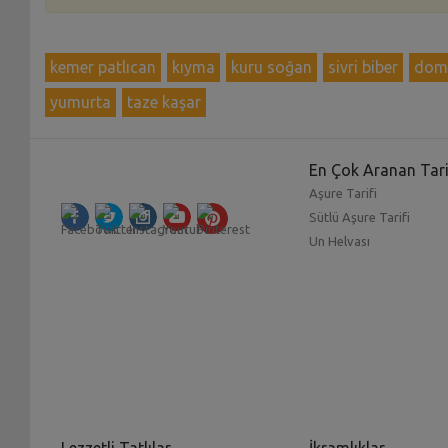
kemer patlıcan
kıyma
kuru soğan
sivri biber
dom
yumurta
taze kaşar
En Çok Aranan Tari
Aşure Tarifi
Sütlü Aşure Tarifi
Un Helvası
Lezzetli Tatlılar
İkramlıklar