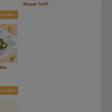
Büryan Tarifi
örüntüle
akka
Fırında Etli Patlıcan Kebabı
Beyrut Usulü Pat
Tarifi
Dolması Tarifi
orum Ekle