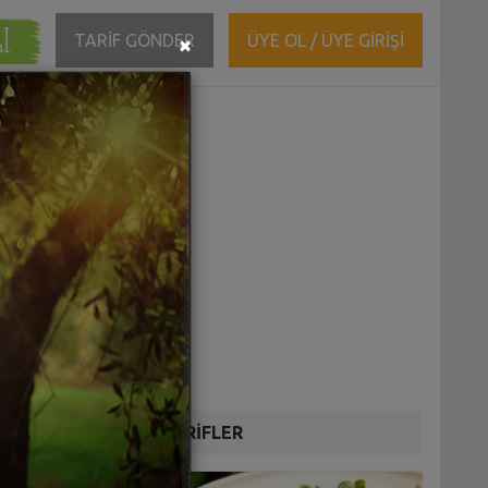
ĞI
Close
TARİF GÖNDER
ÜYE OL / ÜYE GİRİŞİ
×
DİĞER TARİFLER