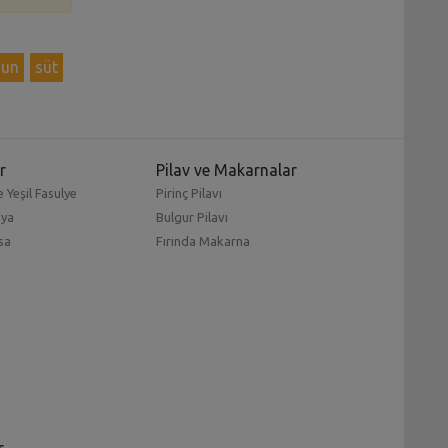
un
süt
r
Pilav ve Makarnalar
 Yeşil Fasulye
Pirinç Pilavı
mya
Bulgur Pilavı
sa
Fırında Makarna
r