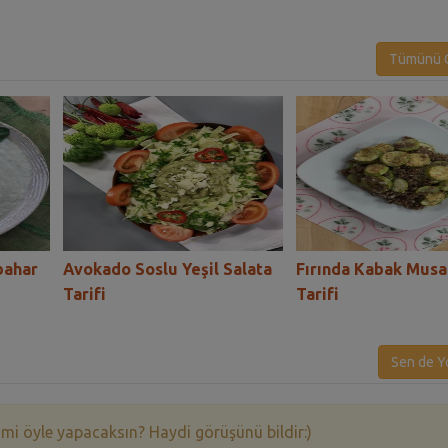
Tümünü G
bahar
Avokado Soslu Yeşil Salata
Fırında Kabak Mus
Tarifi
Tarifi
Sen de Y
 mi öyle yapacaksın? Haydi görüşünü bildir:)