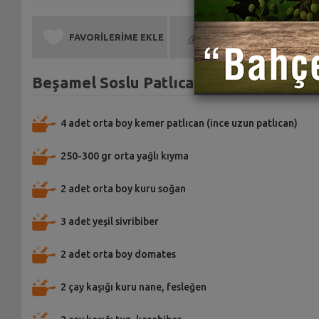
FAVORİLERİME EKLE
BEN DE YAPTIM
Beşamel Soslu Patlıcan Musakka Tarifi
4 adet orta boy kemer patlıcan (ince uzun patlıcan)
250-300 gr orta yağlı kıyma
2 adet orta boy kuru soğan
3 adet yeşil sivribiber
2 adet orta boy domates
2 çay kaşığı kuru nane, fesleğen