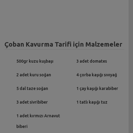
Çoban Kavurma Tarifi için Malzemeler
500gr kuzu kuşbaşı
3 adet domates
2 adet kuru soğan
4 çorba kaşığı sıvıyağ
5 dal taze soğan
1 çay kaşığı karabiber
3 adet sivribiber
1 tatlı kaşığı tuz
1 adet kırmızı Arnavut
biberi