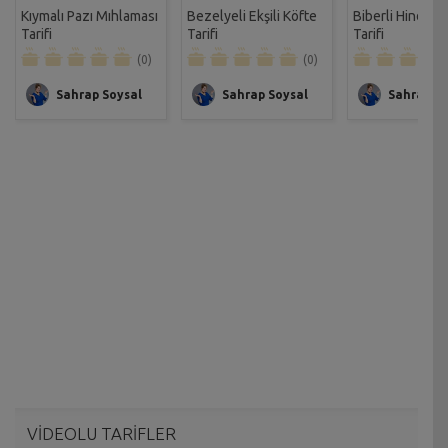
Kıymalı Pazı Mıhlaması
Bezelyeli Ekşili Köfte
Biberli Hindi D
Tarifi
Tarifi
Tarifi
(0)
(0)
Sahrap Soysal
Sahrap Soysal
Sahrap So
VİDEOLU TARİFLER