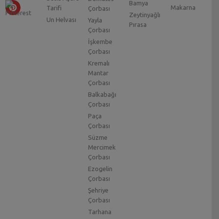
Bamya
Makarna
Tarifi
Çorbası
Zeytinyağlı
Un Helvası
Yayla
Pırasa
Çorbası
İşkembe
Çorbası
Kremalı
Mantar
Çorbası
Balkabağı
Çorbası
Paça
Çorbası
Süzme
Mercimek
Çorbası
Ezogelin
Çorbası
Şehriye
Çorbası
Tarhana