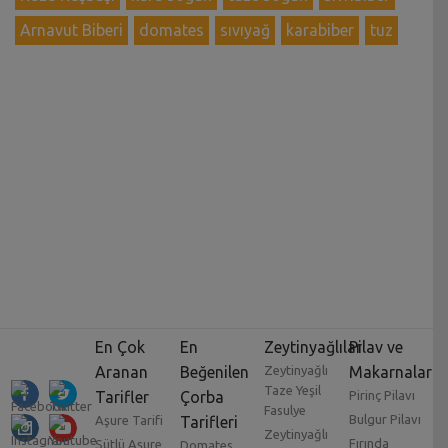
Arnavut Biberi
domates
sıvıyağ
karabiber
tuz
En Çok
En
Zeytinyağlılar
Pilav ve
Aranan
Beğenilen
Zeytinyağlı
Makarnalar
Taze Yeşil
Tarifler
Çorba
Pirinç Pilavı
Fasulye
Bulgur Pilavı
Aşure Tarifi
Tarifleri
Zeytinyağlı
Fırında
Sütlü Aşure
Domates