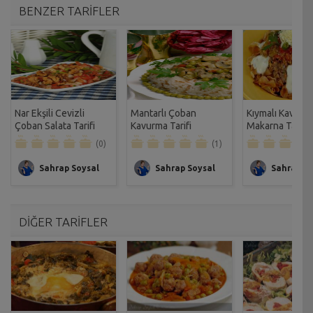
BENZER TARİFLER
Nar Ekşili Cevizli
Mantarlı Çoban
Kıymalı Kavurm
Çoban Salata Tarifi
Kavurma Tarifi
Makarna Tarifi
(0)
(1)
Sahrap Soysal
Sahrap Soysal
Sahrap So
DİĞER TARİFLER