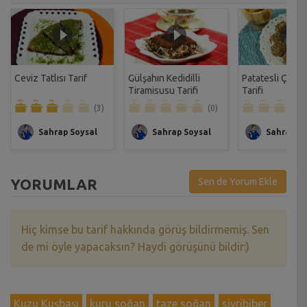
Ceviz Tatlısı Tarif
Gülşahın Kedidilli
Patatesli Çıtır 
Tiramisusu Tarifi
Tarifi
(3)
(0)
Sahrap Soysal
Sahrap Soysal
Sahrap So
YORUMLAR
Sen de Yorum Ekle
Hiç kimse bu tarif hakkında görüş bildirmemiş. Sen
de mi öyle yapacaksın? Haydi görüşünü bildir:)
Kuzu Kuşbaşı
kuru soğan
taze soğan
sivribiber