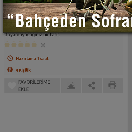
Et Tiridi Tarifi
Sahrap Soysal
Her yörenin kendine has bir sunum tarzı olan tadına
doyamayacağınız bir tarif.
(0)
Hazırlama 1 saat
4 Kişilik
FAVORİLERİME
EKLE