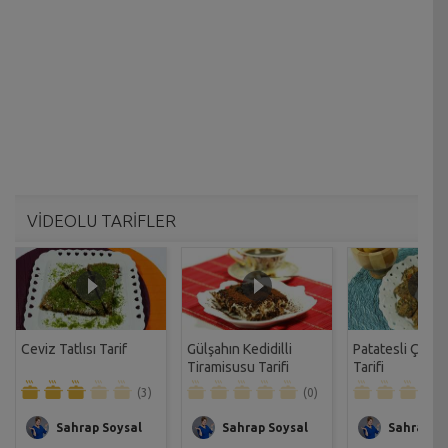
VİDEOLU TARİFLER
Ceviz Tatlısı Tarif
Gülşahın Kedidilli
Patatesli Çıtır 
Tiramisusu Tarifi
Tarifi
(3)
(0)
Sahrap Soysal
Sahrap Soysal
Sahrap So