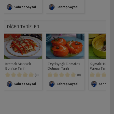
Sahrap Soysal
Sahrap Soysal
DİĞER TARİFLER
Kremalı Mantarlı
Zeytinyağlı Domates
Kıymalı Halikar
Bonfile Tarifi
Dolması Tarifi
Püresi Tarifi
(0)
(0)
Sahrap Soysal
Sahrap Soysal
Sahrap So