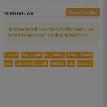
YORUMLAR
Sen de Yorum Ekle
Hiç kimse bu tarif hakkında görüş bildirmemiş. Sen
de mi öyle yapacaksın? Haydi görüşünü bildir:)
kuzu eti
kuru soğan
maydanoz
Tandır Ekmeği
pide
sarımsak
sumak
Pulbiber
tuz
tereyağı