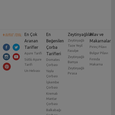
En Çok
En
Zeytinyağlılar
Pilav ve
Aranan
Beğenilen
Zeytinyağlı
Makarnalar
Taze Yeşil
Tarifler
Çorba
Pirinç Pilavı
Fasulye
Bulgur Pilavı
Aşure Tarifi
Tarifleri
Zeytinyağlı
Fırında
Sütlü Aşure
Domates
Bamya
Makarna
Tarifi
Çorbası
Zeytinyağlı
Un Helvası
Yayla
Pırasa
Çorbası
İşkembe
Çorbası
Kremalı
Mantar
Çorbası
Balkabağı