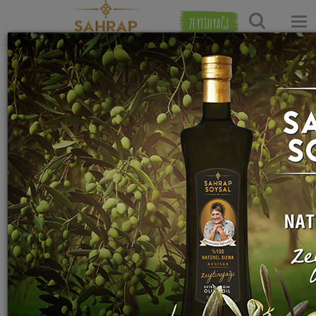
ZEYTİNYAĞI
Ana Sayfa
Et Yemekleri Tarifleri