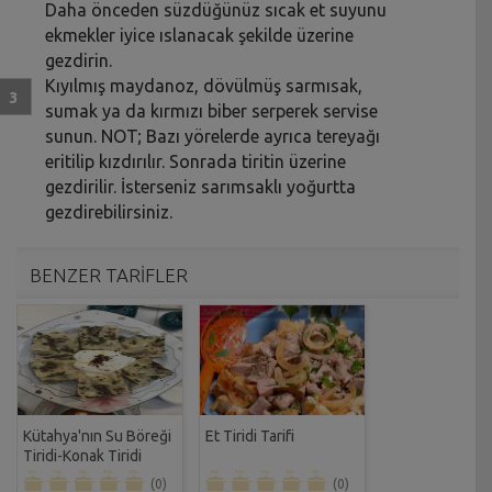
Daha önceden süzdüğünüz sıcak et suyunu
ekmekler iyice ıslanacak şekilde üzerine
gezdirin.
Kıyılmış maydanoz, dövülmüş sarmısak,
sumak ya da kırmızı biber serperek servise
sunun. NOT; Bazı yörelerde ayrıca tereyağı
eritilip kızdırılır. Sonrada tiritin üzerine
gezdirilir. İsterseniz sarımsaklı yoğurtta
gezdirebilirsiniz.
BENZER TARİFLER
Kütahya'nın Su Böreği
Et Tiridi Tarifi
Tiridi-Konak Tiridi
Tarifi
(0)
(0)