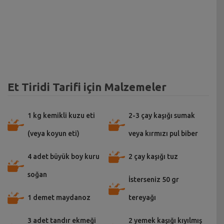
Et Tiridi Tarifi için Malzemeler
1 kg kemikli kuzu eti
2-3 çay kaşığı sumak
(veya koyun eti)
veya kırmızı pul biber
4 adet büyük boy kuru
2 çay kaşığı tuz
soğan
İsterseniz 50 gr
1 demet maydanoz
tereyağı
3 adet tandır ekmeği
2 yemek kaşığı kıyılmış