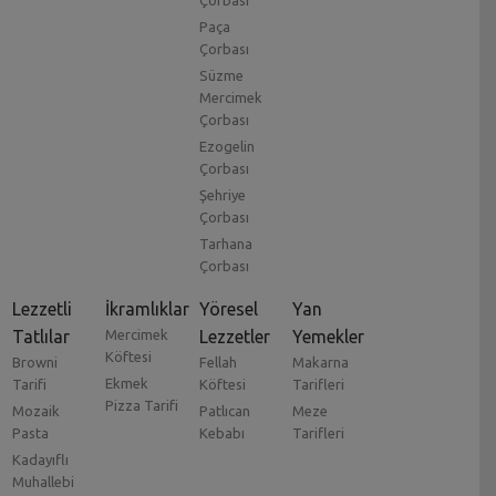
Çorbası
Paça
Çorbası
Süzme
Mercimek
Çorbası
Ezogelin
Çorbası
Şehriye
Çorbası
Tarhana
Çorbası
Lezzetli
İkramlıklar
Yöresel
Yan
Tatlılar
Mercimek
Lezzetler
Yemekler
Köftesi
Browni
Fellah
Makarna
Ekmek
Tarifi
Köftesi
Tarifleri
Pizza Tarifi
Mozaik
Patlıcan
Meze
Pasta
Kebabı
Tarifleri
Kadayıflı
Muhallebi