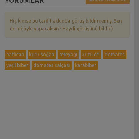
YORUMLAR
Hiç kimse bu tarif hakkında görüş bildirmemiş. Sen
de mi öyle yapacaksın? Haydi görüşünü bildir:)
patlıcan
kuru soğan
tereyağı
kuzu eti
domates
yeşil biber
domates salçası
karabiber