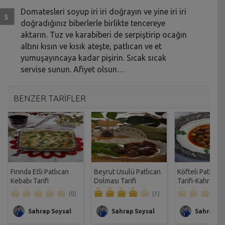
Domatesleri soyup iri iri doğrayın ve yine iri iri
doğradığınız biberlerle birlikte tencereye
aktarın. Tuz ve karabiberi de serpiştirip ocağın
altını kısın ve kısık ateşte, patlıcan ve et
yumuşayıncaya kadar pişirin. Sıcak sıcak
servise sunun. Afiyet olsun…
BENZER TARİFLER
Fırında Etli Patlıcan
Beyrut Usulü Patlıcan
Köfteli Patlıcan
Kebabı Tarifi
Dolması Tarifi
Tarifi-Kahrama
(0)
(1)
Sahrap Soysal
Sahrap Soysal
Sahrap So