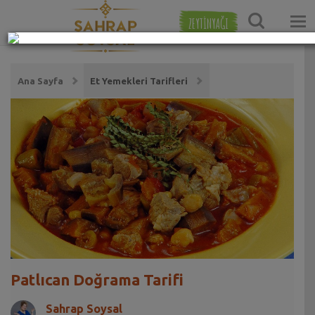
ZEYTİNYAĞI
Ana Sayfa
Et Yemekleri Tarifleri
Patlıcan Doğrama Tarifi
Sahrap Soysal