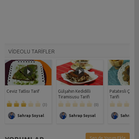
VİDEOLU TARİFLER
Ceviz Tatlısı Tarif
Gülşahın Kedidilli
Patatesli Çıtır 
Tiramisusu Tarifi
Tarifi
(3)
(0)
Sahrap Soysal
Sahrap Soysal
Sahrap So
Sen de Yorum Ekle