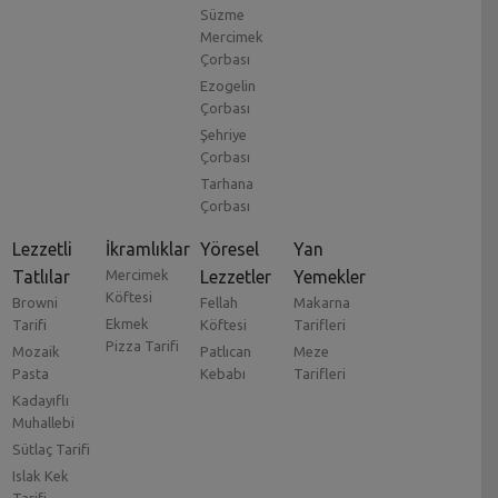
Süzme
Mercimek
Çorbası
Ezogelin
Çorbası
Şehriye
Çorbası
Tarhana
Çorbası
Lezzetli
İkramlıklar
Yöresel
Yan
Tatlılar
Mercimek
Lezzetler
Yemekler
Köftesi
Browni
Fellah
Makarna
Ekmek
Tarifi
Köftesi
Tarifleri
Pizza Tarifi
Mozaik
Patlıcan
Meze
Pasta
Kebabı
Tarifleri
Kadayıflı
Muhallebi
Sütlaç Tarifi
Islak Kek
Tarifi