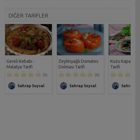
DİĞER TARİFLER
Gereli Kebabı -
Zeytinyağlı Domates
Kuzu Kapama T
Malatya Tarifi
Dolması Tarifi
Tarifi
(0)
(0)
Sahrap Soysal
Sahrap Soysal
Sahrap So