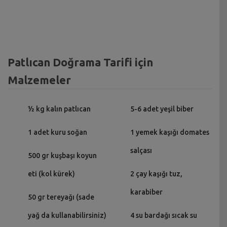
Patlıcan Doğrama Tarifi için
Malzemeler
½ kg kalın patlıcan
5-6 adet yeşil biber
1 adet kuru soğan
1 yemek kaşığı domates
salçası
500 gr kuşbaşı koyun
eti (kol kürek)
2 çay kaşığı tuz,
karabiber
50 gr tereyağı (sade
yağ da kullanabilirsiniz)
4 su bardağı sıcak su