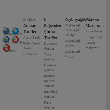
En Çok
En
Zeytinyağlılar
Pilav ve
Aranan
Beğenilen
Zeytinyağlı
Makarnalar
Taze Yeşil
Tarifler
Çorba
Pirinç Pilavı
Fasulye
Bulgur Pilavı
Aşure Tarifi
Tarifleri
Zeytinyağlı
Fırında
Sütlü Aşure
Domates
Bamya
Makarna
Tarifi
Çorbası
Zeytinyağlı
Un Helvası
Yayla
Pırasa
Çorbası
İşkembe
Çorbası
Kremalı
Mantar
Çorbası
Balkabağı
Çorbası
Paça
Çorbası