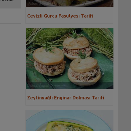
Cevizli Gürcü Fasulyesi Tarifi
Zeytinyağlı Enginar Dolması Tarifi