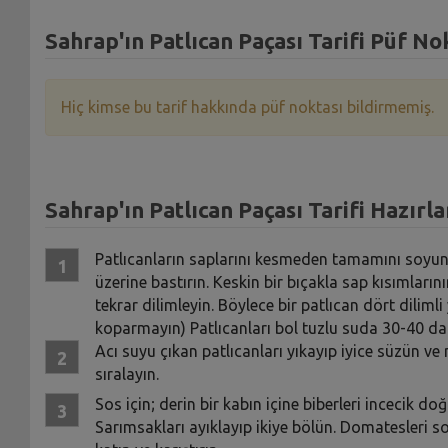
Sahrap'ın Patlıcan Paçası Tarifi Püf No
Hiç kimse bu tarif hakkında püf noktası bildirmemiş.
Sahrap'ın Patlıcan Paçası Tarifi Hazırla
Patlıcanların saplarını kesmeden tamamını soyun. 
üzerine bastırın. Keskin bir bıçakla sap kısımlar
tekrar dilimleyin. Böylece bir patlıcan dört dilimli
koparmayın) Patlıcanları bol tuzlu suda 30-40 dak
Acı suyu çıkan patlıcanları yıkayıp iyice süzün v
sıralayın.
Sos için; derin bir kabın içine biberleri incecik d
Sarımsakları ayıklayıp ikiye bölün. Domatesleri so