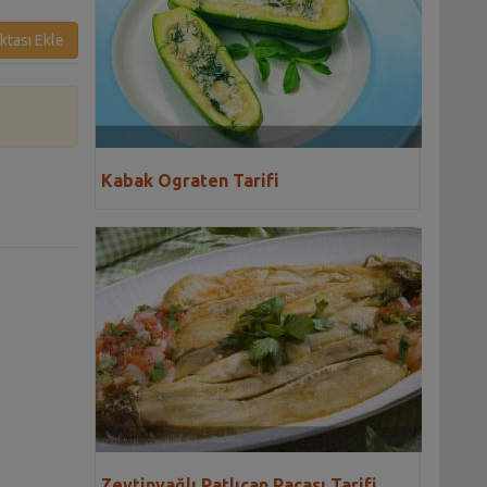
ktası Ekle
Kabak Ograten Tarifi
Zeytinyağlı Patlıcan Paçası Tarifi