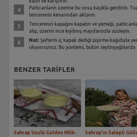
katın ve karıştırın.
Patlıcanların üzerine bu sosu kaşıkla gezdirin. Tu
tencerenin kenarından aktarın.
Tencerenin kapağını kapatın ve yemeği, patlıcanlar
alıp, üzerini ince kıyılmış maydanozla süsleyin.
Not:
Şeflerin iç kapak dediği pişirme kağıdıyla y
oluyorsunuz. Bu yöntemi, bütün zeytinyağlılarda k
BENZER TARİFLER
Sahrap Usulü Golden Milk-
Sahrap'ın Salepli Güll