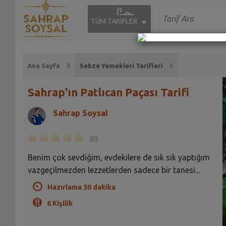
TÜM TARİFLER
Ana Sayfa
Sebze Yemekleri Tarifleri
Sahrap'ın Patlıcan Paçası Tarifi
Sahrap Soysal
(0)
Benim çok sevdiğim, evdekilere de sık sık yaptığım
vazgeçilmezden lezzetlerden sadece bir tanesi...
Hazırlama 30 dakika
6 Kişilik