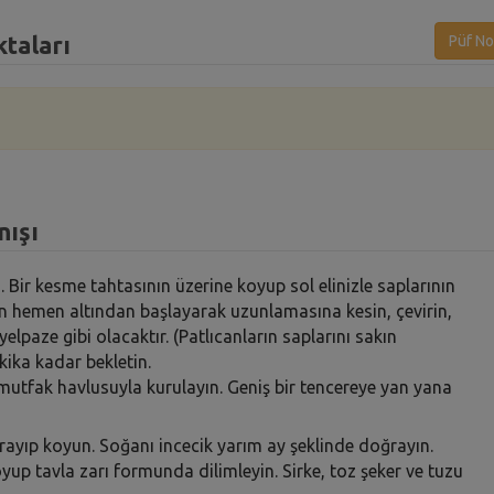
ktaları
Püf No
nışı
Bir kesme tahtasının üzerine koyup sol elinizle saplarının
ının hemen altından başlayarak uzunlamasına kesin, çevirin,
 yelpaze gibi olacaktır. (Patlıcanların saplarını sakın
ika kadar bekletin.
e mutfak havlusuyla kurulayın. Geniş bir tencereye yan yana
oğrayıp koyun. Soğanı incecik yarım ay şeklinde doğrayın.
yup tavla zarı formunda dilimleyin. Sirke, toz şeker ve tuzu