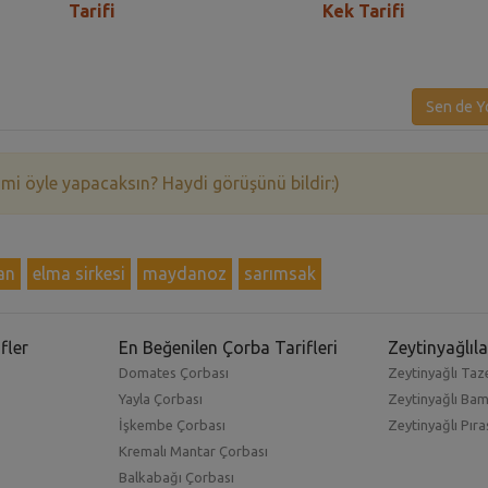
Tarifi
Kek Tarifi
Sen de Y
 mi öyle yapacaksın? Haydi görüşünü bildir:)
an
elma sirkesi
maydanoz
sarımsak
fler
En Beğenilen Çorba Tarifleri
Zeytinyağlıla
Domates Çorbası
Zeytinyağlı Taze
Yayla Çorbası
Zeytinyağlı Ba
İşkembe Çorbası
Zeytinyağlı Pıra
Kremalı Mantar Çorbası
Balkabağı Çorbası