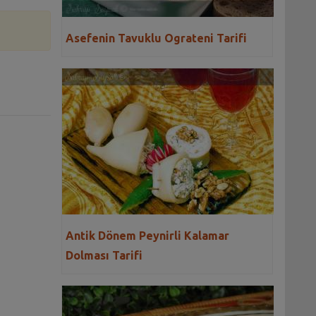
Asefenin Tavuklu Ograteni Tarifi
Antik Dönem Peynirli Kalamar
Dolması Tarifi