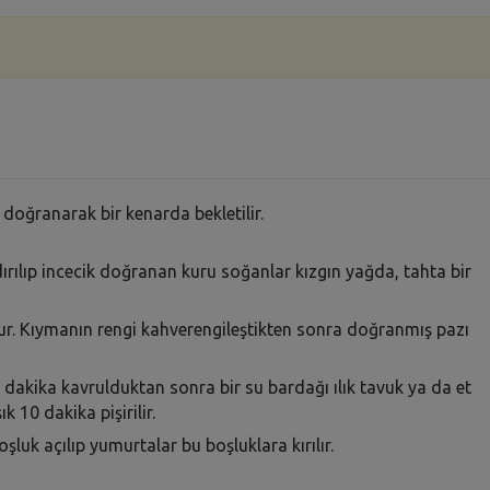
 doğranarak bir kenarda bekletilir.
dırılıp incecik doğranan kuru soğanlar kızgın yağda, tahta bir
lur. Kıymanın rengi kahverengileştikten sonra doğranmış pazı
-3 dakika kavrulduktan sonra bir su bardağı ılık tavuk ya da et
k 10 dakika pişirilir.
luk açılıp yumurtalar bu boşluklara kırılır.