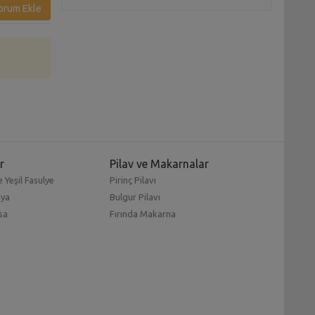
orum Ekle
r
Pilav ve Makarnalar
 Yeşil Fasulye
Pirinç Pilavı
mya
Bulgur Pilavı
sa
Fırında Makarna