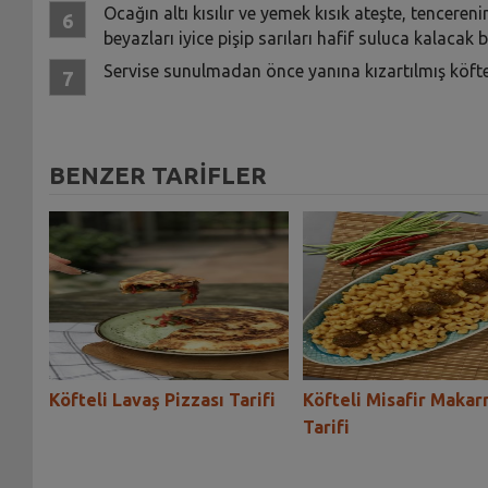
Ocağın altı kısılır ve yemek kısık ateşte, tenceren
beyazları iyice pişip sarıları hafif suluca kalacak bi
Servise sunulmadan önce yanına kızartılmış köfteler
BENZER TARİFLER
ı
Köfteli Lavaş Pizzası Tarifi
Köfteli Misafir Makar
Tarifi