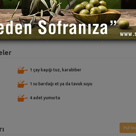
TARİFE PUAN VER
TARİFİ PAYLAŞ
TARİFİ
eler
1 çay kaşığı tuz, karabiber
1 su bardağı et ya da tavuk suyu
4 adet yumurta
rı
Püf No