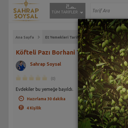
TÜM TARİFLER
Ana Sayfa
Et Yemekleri Tarifleri
Köfteli Pazı Borhani Tarifi
Sahrap Soysal
(0)
Evdekiler bu yemeğe bayıldı.
Hazırlama 30 dakika
4 Kişilik