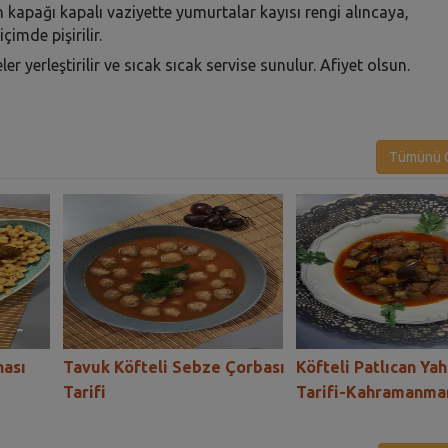
in kapağı kapalı vaziyette yumurtalar kayısı rengi alıncaya,
çimde pişirilir.
 yerleştirilir ve sıcak sıcak servise sunulur. Afiyet olsun.
Tümünü G
nası
Tavuk Köfteli Sebze Çorbası
Köfteli Patlıcan Yah
Tarifi
Tarifi-Kahramanma