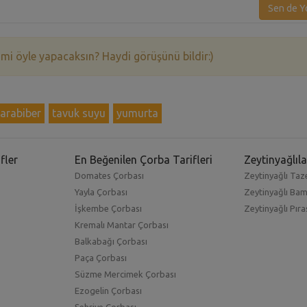
Sen de Y
 mi öyle yapacaksın? Haydi görüşünü bildir:)
arabiber
tavuk suyu
yumurta
fler
En Beğenilen Çorba Tarifleri
Zeytinyağlıla
Domates Çorbası
Zeytinyağlı Taze
Yayla Çorbası
Zeytinyağlı Ba
İşkembe Çorbası
Zeytinyağlı Pıra
Kremalı Mantar Çorbası
Balkabağı Çorbası
Paça Çorbası
Süzme Mercimek Çorbası
Ezogelin Çorbası
Şehriye Çorbası