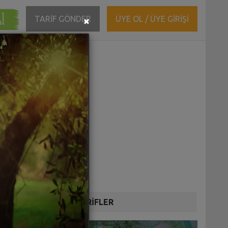
ĞI
Close
TARİF GÖNDER
ÜYE OL / ÜYE GİRİŞİ
×
DİĞER TARİFLER