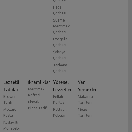
Çorbası
Paça
Çorbası
Süzme
Mercimek
Çorbası
Ezogelin
Çorbası
Şehriye
Çorbası
Tarhana
Çorbası
Lezzetli
İkramlıklar
Yöresel
Yan
Tatlılar
Mercimek
Lezzetler
Yemekler
Köftesi
Browni
Fellah
Makarna
Ekmek
Tarifi
Köftesi
Tarifleri
Pizza Tarifi
Mozaik
Patlıcan
Meze
Pasta
Kebabı
Tarifleri
Kadayıflı
Muhallebi