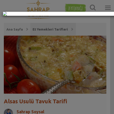
ZEYTİNYAĞI
Ana Sayfa
Et Yemekleri Tarifleri
Alsas Usulü Tavuk Tarifi
Sahrap Soysal