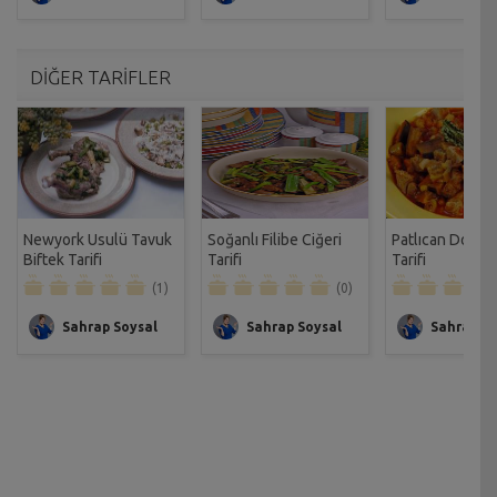
DİĞER TARİFLER
Newyork Usulü Tavuk
Soğanlı Filibe Ciğeri
Patlıcan Doğra
Biftek Tarifi
Tarifi
Tarifi
(1)
(0)
Sahrap Soysal
Sahrap Soysal
Sahrap So