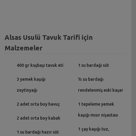
Alsas Usulü Tavuk Tarifi için
Malzemeler
400 gr kuşbaşı tavuk eti
1 su bardağı süt
3 yemek kaşığı
½ su bardağı
zeytinyağı
rendelenmiş eski kaşar
2 adet orta boy havuç
1 tepeleme yemek
kaşığı mısır nişastası
2 adet orta boy kabak
1 çay kaşığı tuz,
1 su bardağı hazır süt