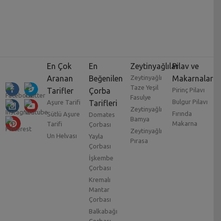
En Çok
En
Zeytinyağlılar
Pilav ve
Aranan
Beğenilen
Zeytinyağlı
Makarnalar
Taze Yeşil
Tarifler
Çorba
Pirinç Pilavı
Fasulye
Bulgur Pilavı
Aşure Tarifi
Tarifleri
Zeytinyağlı
Fırında
Sütlü Aşure
Domates
Bamya
Makarna
Tarifi
Çorbası
Zeytinyağlı
Un Helvası
Yayla
Pırasa
Çorbası
İşkembe
Çorbası
Kremalı
Mantar
Çorbası
Balkabağı