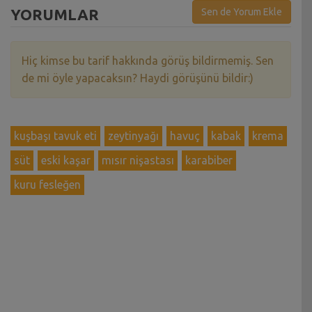
YORUMLAR
Sen de Yorum Ekle
Hiç kimse bu tarif hakkında görüş bildirmemiş. Sen
de mi öyle yapacaksın? Haydi görüşünü bildir:)
kuşbaşı tavuk eti
zeytinyağı
havuç
kabak
krema
süt
eski kaşar
mısır nişastası
karabiber
kuru fesleğen