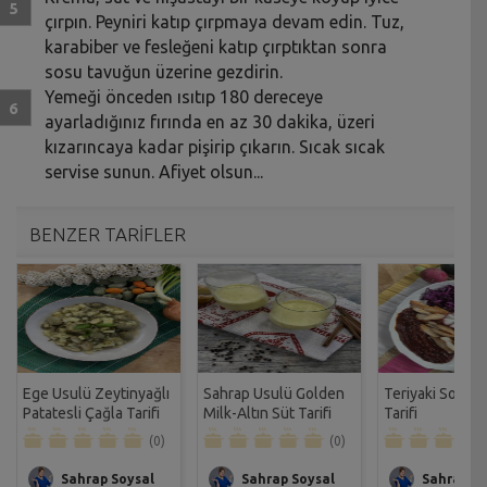
çırpın. Peyniri katıp çırpmaya devam edin. Tuz,
karabiber ve fesleğeni katıp çırptıktan sonra
sosu tavuğun üzerine gezdirin.
Yemeği önceden ısıtıp 180 dereceye
ayarladığınız fırında en az 30 dakika, üzeri
kızarıncaya kadar pişirip çıkarın. Sıcak sıcak
servise sunun. Afiyet olsun...
BENZER TARİFLER
Ege Usulü Zeytinyağlı
Sahrap Usulü Golden
Teriyaki Soslu 
Patatesli Çağla Tarifi
Milk-Altın Süt Tarifi
Tarifi
(0)
(0)
Sahrap Soysal
Sahrap Soysal
Sahrap So