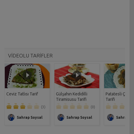
VİDEOLU TARİFLER
Ceviz Tatlısı Tarif
Gülşahın Kedidilli
Patatesli Çıtır 
Tiramisusu Tarifi
Tarifi
(3)
(0)
Sahrap Soysal
Sahrap Soysal
Sahrap So