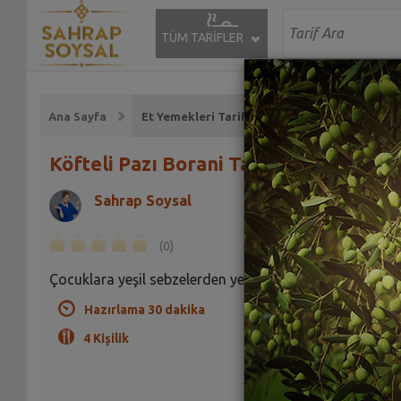
TÜM TARİFLER
Ana Sayfa
Et Yemekleri Tarifleri
Köfteli Pazı Borani Tarifi
Sahrap Soysal
(0)
Çocuklara yeşil sebzelerden yedirmenin en güzel yolu.
Hazırlama 30 dakika
4 Kişilik