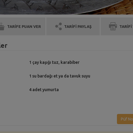
TARİFE PUAN VER
TARİFİ PAYLAŞ
TARİFİ
ler
1 çay kaşığı tuz, karabiber
1 su bardağı et ya da tavuk suyu
4 adet yumurta
ı
Püf No