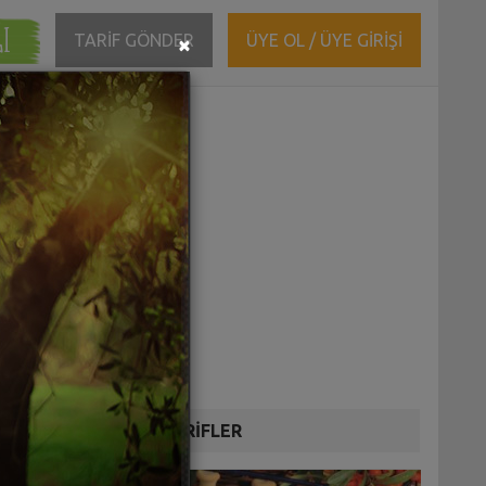
ĞI
Close
TARİF GÖNDER
ÜYE OL / ÜYE GİRİŞİ
×
DİĞER TARİFLER