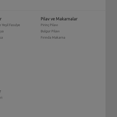
r
Pilav ve Makarnalar
 Yeşil Fasulye
Pirinç Pilavı
mya
Bulgur Pilavı
sa
Fırında Makarna
r
ri