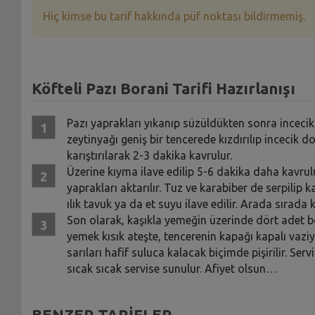
Hiç kimse bu tarif hakkında püf noktası bildirmemiş.
Köfteli Pazı Borani Tarifi Hazırlanışı
Pazı yaprakları yıkanıp süzüldükten sonra inceci
zeytinyağı geniş bir tencerede kızdırılıp incecik 
karıştırılarak 2-3 dakika kavrulur.
Üzerine kıyma ilave edilip 5-6 dakika daha kavru
yaprakları aktarılır. Tuz ve karabiber de serpilip 
ılık tavuk ya da et suyu ilave edilir. Arada sırada ka
Son olarak, kaşıkla yemeğin üzerinde dört adet boşl
yemek kısık ateşte, tencerenin kapağı kapalı vaziye
sarıları hafif suluca kalacak biçimde pişirilir. Ser
sıcak sıcak servise sunulur. Afiyet olsun…
BENZER TARİFLER