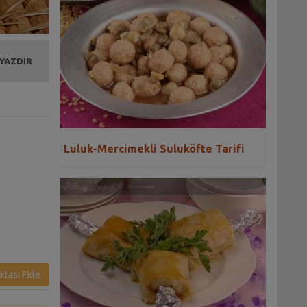
 YAZDIR
Luluk-Mercimekli Suluköfte Tarifi
ktası Ekle