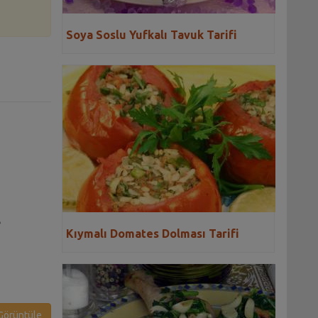
Soya Soslu Yufkalı Tavuk Tarifi
e
Kıymalı Domates Dolması Tarifi
örüntüle