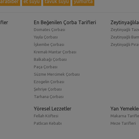
arabiber
et suyu
tavuk suyu
yumurta
fler
En Beğenilen Çorba Tarifleri
Zeytinyağlıla
Domates Çorbası
Zeytinyağlı Taze
Yayla Çorbası
Zeytinyağlı Ba
İşkembe Çorbası
Zeytinyağlı Pıra
Kremalı Mantar Çorbası
Balkabağı Çorbası
Paça Çorbası
Süzme Mercimek Çorbası
Ezogelin Çorbası
Şehriye Çorbası
Tarhana Çorbası
Yöresel Lezzetler
Yan Yemekle
Fellah Köftesi
Makarna Tarifle
Patlıcan Kebabı
Meze Tarifleri