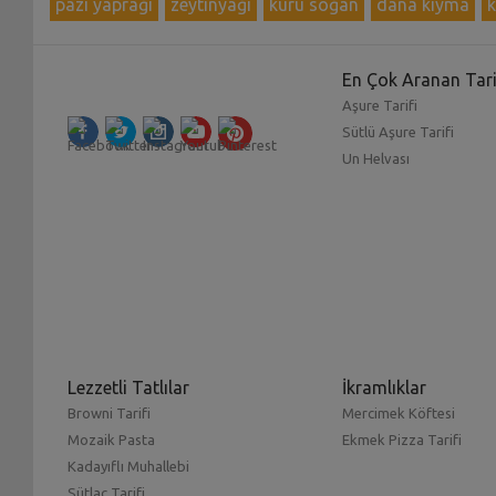
pazı yaprağı
zeytinyağı
kuru soğan
dana kıyma
k
En Çok Aranan Tari
Aşure Tarifi
Sütlü Aşure Tarifi
Un Helvası
Lezzetli Tatlılar
İkramlıklar
Browni Tarifi
Mercimek Köftesi
Mozaik Pasta
Ekmek Pizza Tarifi
Kadayıflı Muhallebi
Sütlaç Tarifi