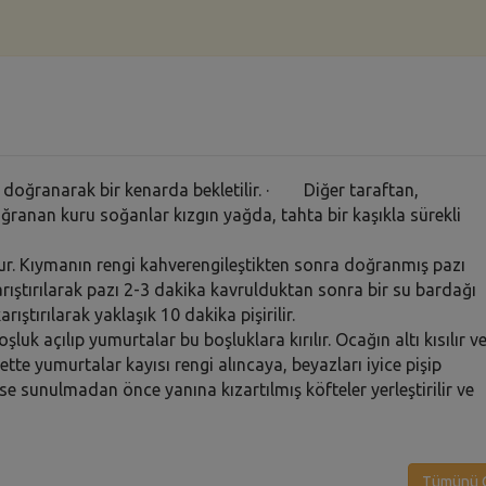
k doğranarak bir kenarda bekletilir. · Diğer taraftan,
doğranan kuru soğanlar kızgın yağda, tahta bir kaşıkla sürekli
lur. Kıymanın rengi kahverengileştikten sonra doğranmış pazı
karıştırılarak pazı 2-3 dakika kavrulduktan sonra bir su bardağı
rıştırılarak yaklaşık 10 dakika pişirilir.
uk açılıp yumurtalar bu boşluklara kırılır. Ocağın altı kısılır v
tte yumurtalar kayısı rengi alıncaya, beyazları iyice pişip
vise sunulmadan önce yanına kızartılmış köfteler yerleştirilir ve
Tümünü G