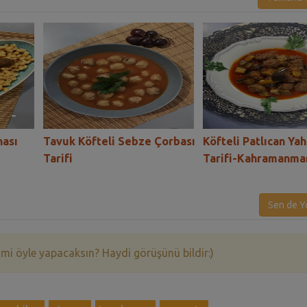
nası
Tavuk Köfteli Sebze Çorbası
Köfteli Patlıcan Yah
Tarifi
Tarifi-Kahramanma
Sen de Y
 mi öyle yapacaksın? Haydi görüşünü bildir:)