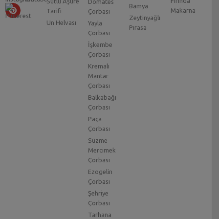
Fırında
Sütlü Aşure
Domates
Bamya
Makarna
Tarifi
Çorbası
Zeytinyağlı
Un Helvası
Yayla
Pırasa
Çorbası
İşkembe
Çorbası
Kremalı
Mantar
Çorbası
Balkabağı
Çorbası
Paça
Çorbası
Süzme
Mercimek
Çorbası
Ezogelin
Çorbası
Şehriye
Çorbası
Tarhana