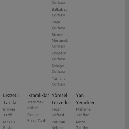
Çorbası
Balkabağı
Çorbası
Paça
Çorbası
Süzme
Mercimek
Çorbası
Ezogelin
Çorbası
Şehriye
Çorbası
Tarhana
Çorbası
Lezzetli
İkramlıklar
Yöresel
Yan
Tatlılar
Mercimek
Lezzetler
Yemekler
Köftesi
Browni
Fellah
Makarna
Ekmek
Tarifi
Köftesi
Tarifleri
Pizza Tarifi
Mozaik
Patlıcan
Meze
Pasta
Kebabı
Tarifleri