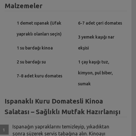
Malzemeler
1 demet ıspanak (Ufak
6-7 adet çeri domates
yapraklı olanları seçin)
3 yemek kaşığı nar
1 su bardağı kinoa
ekşisi
2 su bardağı su
1 çay kaşığı tuz,
kimyon, pul biber,
7-8 adet kuru domates
sumak
Ispanaklı Kuru Domatesli Kinoa
Salatası – Sağlıklı Mutfak Hazırlanışı
Ispanağın yapraklarını temizleyip, yıkadıktan
sonra süzerek servis tabağına alın. Kinoayı