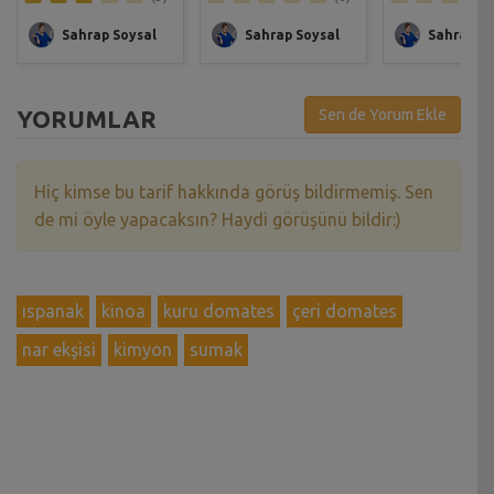
Sahrap Soysal
Sahrap Soysal
Sahrap So
YORUMLAR
Sen de Yorum Ekle
Hiç kimse bu tarif hakkında görüş bildirmemiş. Sen
de mi öyle yapacaksın? Haydi görüşünü bildir:)
ıspanak
kinoa
kuru domates
çeri domates
nar ekşisi
kimyon
sumak