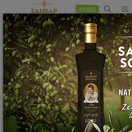
ZEYTİNYAĞI
Ana Sayfa
Salata Tarifleri