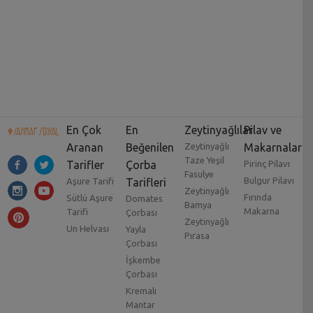
En Çok
En
Zeytinyağlılar
Pilav ve
Aranan
Beğenilen
Zeytinyağlı
Makarnalar
Taze Yeşil
Tarifler
Çorba
Pirinç Pilavı
Fasulye
Bulgur Pilavı
Aşure Tarifi
Tarifleri
Zeytinyağlı
Fırında
Sütlü Aşure
Domates
Bamya
Makarna
Tarifi
Çorbası
Zeytinyağlı
Un Helvası
Yayla
Pırasa
Çorbası
İşkembe
Çorbası
Kremalı
Mantar