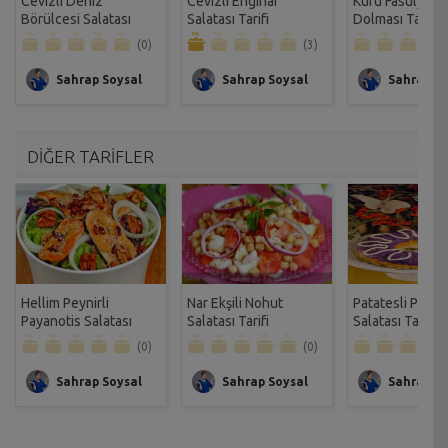
Cevizli Deniz
Cevizli Enginar
Kuru Fasulyeli 
Börülcesi Salatası
Salatası Tarifi
Dolması Tarifi
Tarifi
(0)
(3)
Sahrap Soysal
Sahrap Soysal
Sahrap So
DİĞER TARİFLER
Hellim Peynirli
Nar Ekşili Nohut
Patatesli Palmi
Payanotis Salatası
Salatası Tarifi
Salatası Tarifi
Tarifi
(0)
(0)
Sahrap Soysal
Sahrap Soysal
Sahrap So