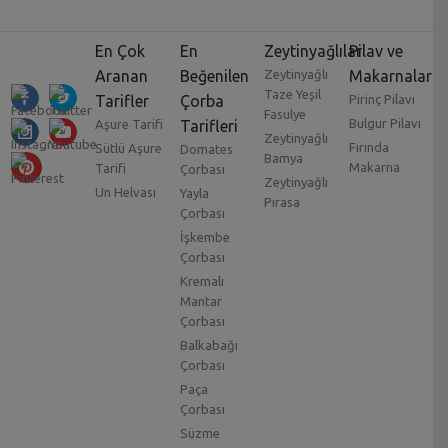
En Çok
En
Zeytinyağlılar
Pilav ve
Aranan
Beğenilen
Zeytinyağlı
Makarnalar
Taze Yeşil
Tarifler
Çorba
Pirinç Pilavı
Fasulye
Bulgur Pilavı
Aşure Tarifi
Tarifleri
Zeytinyağlı
Fırında
Sütlü Aşure
Domates
Bamya
Makarna
Tarifi
Çorbası
Zeytinyağlı
Un Helvası
Yayla
Pırasa
Çorbası
İşkembe
Çorbası
Kremalı
Mantar
Çorbası
Balkabağı
Çorbası
Paça
Çorbası
Süzme