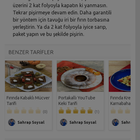
üzerini 2 kat folyoyla kapatın ki yanmasın.
Tekrar pişirmeye devam edin. Daha garantili
bir yöntem için tavuğu iri bir fırın torbasına
yerleştirin. Ya da 2 kat folyoyla iyice sarıp,
paket yapın ve bu şekilde pişirin.
BENZER TARİFLER
Fırında Kabaklı Mücver
Portakallı YouTube
Fırında Kremalı
Tarifi
Keki Tarifi
Karnabahar Gra
Tarifi
(0)
(1)
Sahrap Soysal
Sahrap Soysal
Sahrap So