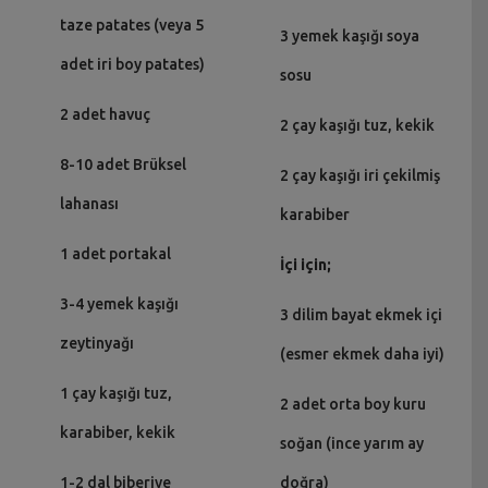
taze patates (veya 5
3 yemek kaşığı soya
adet iri boy patates)
sosu
2 adet havuç
2 çay kaşığı tuz, kekik
8-10 adet Brüksel
2 çay kaşığı iri çekilmiş
lahanası
karabiber
1 adet portakal
İçi için;
3-4 yemek kaşığı
3 dilim bayat ekmek içi
zeytinyağı
(esmer ekmek daha iyi)
1 çay kaşığı tuz,
2 adet orta boy kuru
karabiber, kekik
soğan (ince yarım ay
1-2 dal biberiye
doğra)