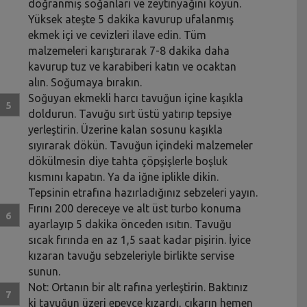
doğranmış soğanları ve zeytinyağını koyun.
Yüksek ateşte 5 dakika kavurup ufalanmış
ekmek içi ve cevizleri ilave edin. Tüm
malzemeleri karıştırarak 7-8 dakika daha
kavurup tuz ve karabiberi katın ve ocaktan
alın. Soğumaya bırakın.
Soğuyan ekmekli harcı tavuğun içine kaşıkla
doldurun. Tavuğu sırt üstü yatırıp tepsiye
yerleştirin. Üzerine kalan sosunu kaşıkla
sıyırarak dökün. Tavuğun içindeki malzemeler
dökülmesin diye tahta çöpşişlerle boşluk
kısmını kapatın. Ya da iğne iplikle dikin.
Tepsinin etrafına hazırladığınız sebzeleri yayın.
Fırını 200 dereceye ve alt üst turbo konuma
ayarlayıp 5 dakika önceden ısıtın. Tavuğu
sıcak fırında en az 1,5 saat kadar pişirin. İyice
kızaran tavuğu sebzeleriyle birlikte servise
sunun.
Not: Ortanın bir alt rafına yerleştirin. Baktınız
ki tavuğun üzeri epeyce kızardı, çıkarın hemen