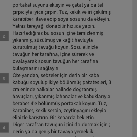
portakal suyunu ekleyin ve çatal ya da tel
çırpıcıyla iyice çırpın. Tuz, kekik ve iri çekilmiş
karabiberi ilave edip soya sosunu da ekleyin.
Yalnız tereyağı donabilir hızlıca yapın.
Hazırladığınız bu sosun içine temizlenmiş
yıkanmış, süzülmüş ve kağıt havluyla
kurutulmuş tavuğu koyun. Sosu elinizle
tavuğun her tarafına, içine sürerek ve
ovalayarak sosun tavuğun her tarafına
bulaşmasını sağlayın.
Öte yandan, sebzeler için derin bir kaba
kabuğu soyulup ikiye bölünmüş patatesleri, 3
cm eninde halkalar halinde doğranmış
havuçları, yıkanmış lahanalar ve kabuklarıyla
beraber 4’e bölünmüş portakalı koyun. Tuz,
karabiber, kekik serpin, zeytinyağını ekleyip
elinizle karıştırın. Bir kenarda bekletin.
Diğer taraftan tavuğun içini doldurmak için ;
derin ya da geniş bir tavaya yemeklik