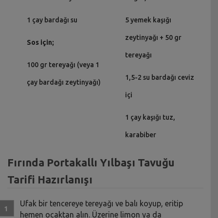
1 çay bardağı su
5 yemek kaşığı
zeytinyağı + 50 gr
Sos için;
tereyağı
100 gr tereyağı (veya 1
1,5-2 su bardağı ceviz
çay bardağı zeytinyağı)
içi
1 çay kaşığı tuz,
karabiber
Fırında Portakallı Yılbaşı Tavuğu
Tarifi Hazırlanışı
Ufak bir tencereye tereyağı ve balı koyup, eritip
hemen ocaktan alın. Üzerine limon ya da