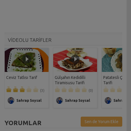
VİDEOLU TARİFLER
Ceviz Tatlısı Tarif
Gülşahın Kedidilli
Patatesli Çıtır 
Tiramisusu Tarifi
Tarifi
(3)
(0)
Sahrap Soysal
Sahrap Soysal
Sahrap So
YORUMLAR
Sen de Yorum Ekle