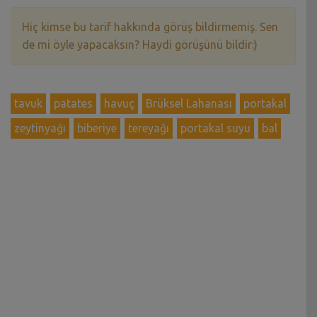
Hiç kimse bu tarif hakkında görüş bildirmemiş. Sen
de mi öyle yapacaksın? Haydi görüşünü bildir:)
tavuk
patates
havuç
Brüksel Lahanası
portakal
zeytinyağı
biberiye
tereyağı
portakal suyu
bal