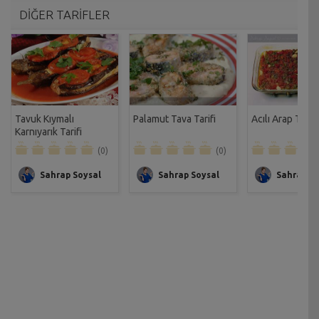
DİĞER TARİFLER
Tavuk Kıymalı
Palamut Tava Tarifi
Acılı Arap Tavası
Karnıyarık Tarifi
(0)
(0)
Sahrap Soysal
Sahrap Soysal
Sahrap So