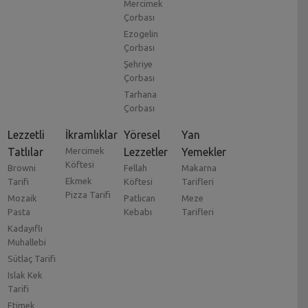
Mercimek
Çorbası
Ezogelin
Çorbası
Şehriye
Çorbası
Tarhana
Çorbası
Lezzetli
İkramlıklar
Yöresel
Yan
Tatlılar
Mercimek
Lezzetler
Yemekler
Köftesi
Browni
Fellah
Makarna
Ekmek
Tarifi
Köftesi
Tarifleri
Pizza Tarifi
Mozaik
Patlıcan
Meze
Pasta
Kebabı
Tarifleri
Kadayıflı
Muhallebi
Sütlaç Tarifi
Islak Kek
Tarifi
Etimek