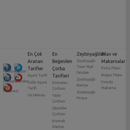
En Çok
En
Zeytinyağlılar
Pilav ve
Aranan
Beğenilen
Zeytinyağlı
Makarnalar
Taze Yeşil
Tarifler
Çorba
Pirinç Pilavı
Fasulye
Bulgur Pilavı
Aşure Tarifi
Tarifleri
Zeytinyağlı
Fırında
Sütlü Aşure
Domates
Bamya
Makarna
Tarifi
Çorbası
Zeytinyağlı
Un Helvası
Yayla
Pırasa
Çorbası
İşkembe
Çorbası
Kremalı
Mantar