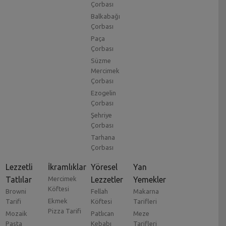
Çorbası
Balkabağı
Çorbası
Paça
Çorbası
Süzme
Mercimek
Çorbası
Ezogelin
Çorbası
Şehriye
Çorbası
Tarhana
Çorbası
Lezzetli
İkramlıklar
Yöresel
Yan
Tatlılar
Mercimek
Lezzetler
Yemekler
Köftesi
Browni
Fellah
Makarna
Ekmek
Tarifi
Köftesi
Tarifleri
Pizza Tarifi
Mozaik
Patlıcan
Meze
Pasta
Kebabı
Tarifleri