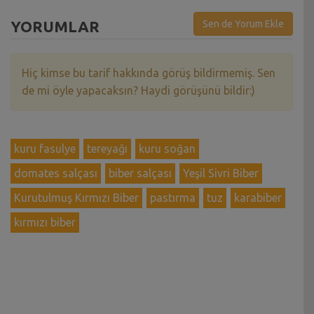
YORUMLAR
Sen de Yorum Ekle
Hiç kimse bu tarif hakkında görüş bildirmemiş. Sen
de mi öyle yapacaksın? Haydi görüşünü bildir:)
kuru fasulye
tereyağı
kuru soğan
domates salçası
biber salçası
Yeşil Sivri Biber
Kurutulmuş Kırmızı Biber
pastırma
tuz
karabiber
kırmızı biber