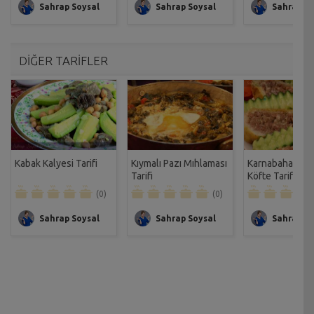
Sahrap Soysal
Sahrap Soysal
Sahrap So
DİĞER TARİFLER
Kabak Kalyesi Tarifi
Kıymalı Pazı Mıhlaması
Karnabaharlı Ç
Tarifi
Köfte Tarifi
(0)
(0)
Sahrap Soysal
Sahrap Soysal
Sahrap So