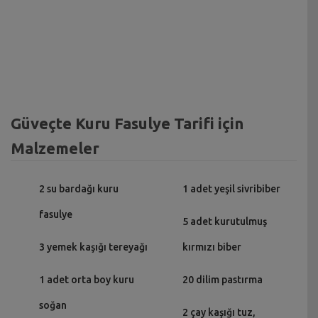
Güveçte Kuru Fasulye Tarifi için
Malzemeler
2 su bardağı kuru
1 adet yeşil sivribiber
fasulye
5 adet kurutulmuş
3 yemek kaşığı tereyağı
kırmızı biber
1 adet orta boy kuru
20 dilim pastırma
soğan
2 çay kaşığı tuz,