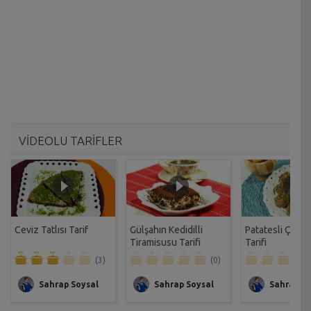
VİDEOLU TARİFLER
Ceviz Tatlısı Tarif
Gülşahın Kedidilli
Patatesli Çıtır 
Tiramisusu Tarifi
Tarifi
(3)
(0)
Sahrap Soysal
Sahrap Soysal
Sahrap So