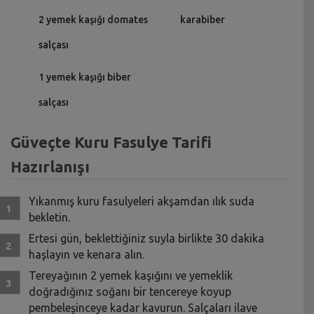
2 yemek kaşığı domates
karabiber
salçası
1 yemek kaşığı biber
salçası
Güveçte Kuru Fasulye Tarifi
Hazırlanışı
Yıkanmış kuru fasulyeleri akşamdan ılık suda
bekletin.
Ertesi gün, beklettiğiniz suyla birlikte 30 dakika
haşlayın ve kenara alın.
Tereyağının 2 yemek kaşığını ve yemeklik
doğradığınız soğanı bir tencereye koyup
pembeleşinceye kadar kavurun. Salçaları ilave