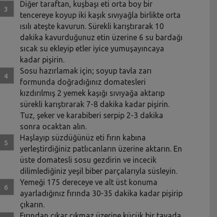
Diğer taraftan, kuşbaşı eti orta boy bir
tencereye koyup iki kaşık sıvıyağla birlikte orta
ısılı ateşte kavurun. Sürekli karıştırarak 10
dakika kavurduğunuz etin üzerine 6 su bardağı
sıcak su ekleyip etler iyice yumuşayıncaya
kadar pişirin.
Sosu hazırlamak için; soyup tavla zarı
formunda doğradığınız domatesleri
kızdırılmış 2 yemek kaşığı sıvıyağa aktarıp
sürekli karıştırarak 7-8 dakika kadar pişirin.
Tuz, şeker ve karabiberi serpip 2-3 dakika
sonra ocaktan alın.
Haşlayıp süzdüğünüz eti fırın kabına
yerleştirdiğiniz patlıcanların üzerine aktarın. En
üste domatesli sosu gezdirin ve incecik
dilimlediğiniz yeşil biber parçalarıyla süsleyin.
Yemeği 175 dereceye ve alt üst konuma
ayarladığınız fırında 30-35 dakika kadar pişirip
çıkarın.
Fırından çıkar çıkmaz üzerine küçük bir tavada