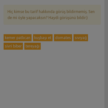
Hiç kimse bu tarif hakkında görüş bildirmemiş. Sen
de mi öyle yapacaksın? Haydi görüşünü bildir:)
kemer patlıcan
kuşbaşı et
domates
sıvıyağ
sivri biber
tereyağı