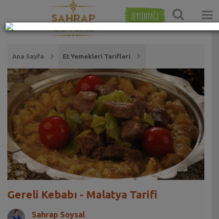
ZEYTİNYAĞI
Ana Sayfa
Et Yemekleri Tarifleri
Gereli Kebabı - Malatya Tarifi
Sahrap Soysal