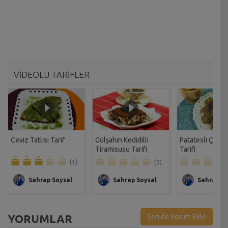
VİDEOLU TARİFLER
Ceviz Tatlısı Tarif
Gülşahın Kedidilli
Patatesli Çıtır 
Tiramisusu Tarifi
Tarifi
(3)
(0)
Sahrap Soysal
Sahrap Soysal
Sahrap So
YORUMLAR
Sen de Yorum Ekle