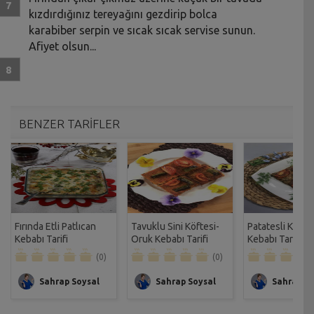
kızdırdığınız tereyağını gezdirip bolca
karabiber serpin ve sıcak sıcak servise sunun.
Afiyet olsun...
BENZER TARİFLER
Fırında Etli Patlıcan
Tavuklu Sini Köftesi-
Patatesli Kıymal
Kebabı Tarifi
Oruk Kebabı Tarifi
Kebabı Tarifi
(0)
(0)
Sahrap Soysal
Sahrap Soysal
Sahrap So