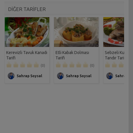
DİĞER TARİFLER
Kerevizli Tavuk Kanadı
Etli Kabak Dolması
Sebzeli Kuzu B
Tarifi
Tarifi
Tandır Tarifi
(0)
(0)
Sahrap Soysal
Sahrap Soysal
Sahrap So