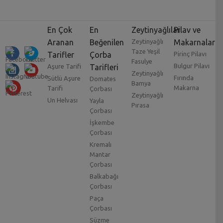
En Çok
En
Zeytinyağlılar
Pilav ve
Aranan
Beğenilen
Zeytinyağlı
Makarnalar
Taze Yeşil
Tarifler
Çorba
Pirinç Pilavı
Fasulye
Bulgur Pilavı
Aşure Tarifi
Tarifleri
Zeytinyağlı
Fırında
Sütlü Aşure
Domates
Bamya
Makarna
Tarifi
Çorbası
Zeytinyağlı
Un Helvası
Yayla
Pırasa
Çorbası
İşkembe
Çorbası
Kremalı
Mantar
Çorbası
Balkabağı
Çorbası
Paça
Çorbası
Süzme