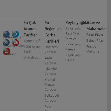
En Çok
En
Zeytinyağlılar
Pilav ve
Aranan
Beğenilen
Zeytinyağlı
Makarnalar
Taze Yeşil
Tarifler
Çorba
Pirinç Pilavı
Fasulye
Bulgur Pilavı
Aşure Tarifi
Tarifleri
Zeytinyağlı
Fırında
Sütlü Aşure
Domates
Bamya
Makarna
Tarifi
Çorbası
Zeytinyağlı
Un Helvası
Yayla
Pırasa
Çorbası
İşkembe
Çorbası
Kremalı
Mantar
Çorbası
Balkabağı
Çorbası
Paça