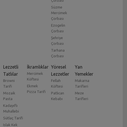
Çorbası
Süzme
Mercimek
Çorbası
Ezogelin
Çorbası
Şehriye
Çorbası
Tarhana
Çorbası
Lezzetli
İkramlıklar
Yöresel
Yan
Tatlılar
Mercimek
Lezzetler
Yemekler
Köftesi
Browni
Fellah
Makarna
Ekmek
Tarifi
Köftesi
Tarifleri
Pizza Tarifi
Mozaik
Patlıcan
Meze
Pasta
Kebabı
Tarifleri
Kadayıflı
Muhallebi
Sütlaç Tarifi
Islak Kek