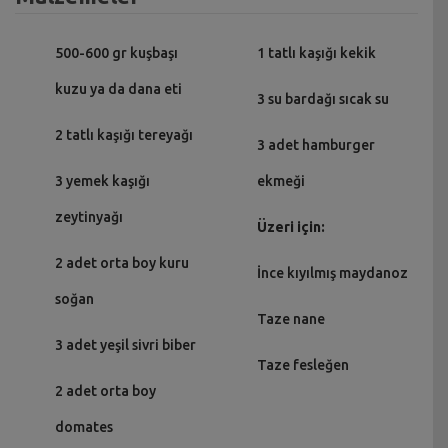
500-600 gr kuşbaşı
1 tatlı kaşığı kekik
kuzu ya da dana eti
3 su bardağı sıcak su
2 tatlı kaşığı tereyağı
3 adet hamburger
3 yemek kaşığı
ekmeği
zeytinyağı
Üzeri için:
2 adet orta boy kuru
İnce kıyılmış maydanoz
soğan
Taze nane
3 adet yeşil sivri biber
Taze fesleğen
2 adet orta boy
domates