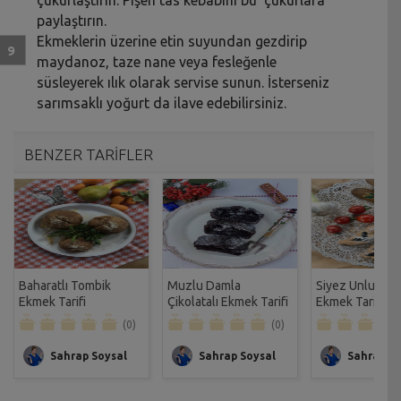
paylaştırın.
Ekmeklerin üzerine etin suyundan gezdirip
maydanoz, taze nane veya fesleğenle
süsleyerek ılık olarak servise sunun. İsterseniz
sarımsaklı yoğurt da ilave edebilirsiniz.
BENZER TARİFLER
Baharatlı Tombik
Muzlu Damla
Siyez Unlu Zeyt
Ekmek Tarifi
Çikolatalı Ekmek Tarifi
Ekmek Tarifi
(0)
(0)
Sahrap Soysal
Sahrap Soysal
Sahrap So