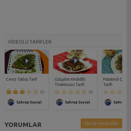
VİDEOLU TARİFLER
Ceviz Tatlısı Tarif
Gülşahın Kedidilli
Patatesli Çıtır 
Tiramisusu Tarifi
Tarifi
(3)
(0)
Sahrap Soysal
Sahrap Soysal
Sahrap So
YORUMLAR
Sen de Yorum Ekle