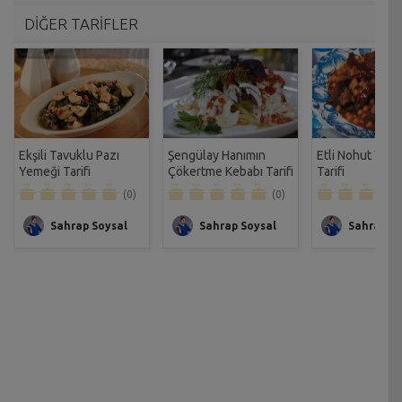
DİĞER TARİFLER
Ekşili Tavuklu Pazı
Şengülay Hanımın
Etli Nohut Yahn
Yemeği Tarifi
Çökertme Kebabı Tarifi
Tarifi
(0)
(0)
Sahrap Soysal
Sahrap Soysal
Sahrap So