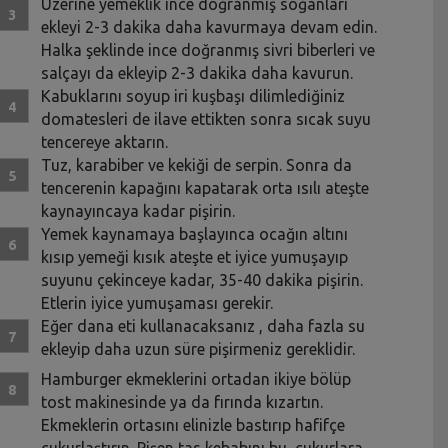
Üzerine yemeklik ince doğranmış soğanları
ekleyi 2-3 dakika daha kavurmaya devam edin.
Halka şeklinde ince doğranmış sivri biberleri ve
salçayı da ekleyip 2-3 dakika daha kavurun.
Kabuklarını soyup iri kuşbaşı dilimlediğiniz
domatesleri de ilave ettikten sonra sıcak suyu
tencereye aktarın.
Tuz, karabiber ve kekiği de serpin. Sonra da
tencerenin kapağını kapatarak orta ısılı ateşte
kaynayıncaya kadar pişirin.
Yemek kaynamaya başlayınca ocağın altını
kısıp yemeği kısık ateşte et iyice yumuşayıp
suyunu çekinceye kadar, 35-40 dakika pişirin.
Etlerin iyice yumuşaması gerekir.
Eğer dana eti kullanacaksanız , daha fazla su
ekleyip daha uzun süre pişirmeniz gereklidir.
Hamburger ekmeklerini ortadan ikiye bölüp
tost makinesinde ya da fırında kızartın.
Ekmeklerin ortasını elinizle bastırıp hafifçe
çukurlaştırın. Pişen tas kebabını bu çukurlara