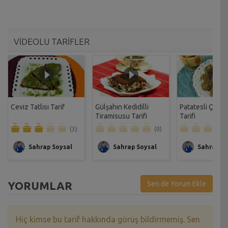
VİDEOLU TARİFLER
Ceviz Tatlısı Tarif
Gülşahın Kedidilli
Patatesli Çıtır 
Tiramisusu Tarifi
Tarifi
(3)
(0)
Sahrap Soysal
Sahrap Soysal
Sahrap So
YORUMLAR
Sen de Yorum Ekle
Hiç kimse bu tarif hakkında görüş bildirmemiş. Sen