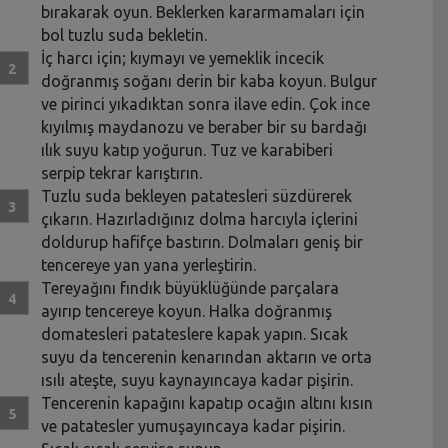
bırakarak oyun. Beklerken kararmamaları için
bol tuzlu suda bekletin.
İç harcı için; kıymayı ve yemeklik incecik
doğranmış soğanı derin bir kaba koyun. Bulgur
ve pirinci yıkadıktan sonra ilave edin. Çok ince
kıyılmış maydanozu ve beraber bir su bardağı
ılık suyu katıp yoğurun. Tuz ve karabiberi
serpip tekrar karıştırın.
Tuzlu suda bekleyen patatesleri süzdürerek
çıkarın. Hazırladığınız dolma harcıyla içlerini
doldurup hafifçe bastırın. Dolmaları geniş bir
tencereye yan yana yerleştirin.
Tereyağını fındık büyüklüğünde parçalara
ayırıp tencereye koyun. Halka doğranmış
domatesleri patateslere kapak yapın. Sıcak
suyu da tencerenin kenarından aktarın ve orta
ısılı ateşte, suyu kaynayıncaya kadar pişirin.
Tencerenin kapağını kapatıp ocağın altını kısın
ve patatesler yumuşayıncaya kadar pişirin.