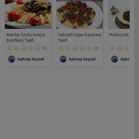
Mantar Soslu Isviçre
Sebzeli Ciğer Kavurma
Pürlezzet Tarif
Bonfilesi Tarifi
Tarifi
(0)
(0)
Sahrap Soysal
Sahrap Soysal
Sahrap So