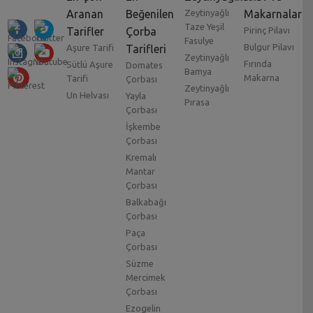
Aranan
Beğenilen
Zeytinyağlı
Makarnalar
Taze Yeşil
Tarifler
Çorba
Pirinç Pilavı
Fasulye
Bulgur Pilavı
Aşure Tarifi
Tarifleri
Zeytinyağlı
Fırında
Sütlü Aşure
Domates
Bamya
Makarna
Tarifi
Çorbası
Zeytinyağlı
Un Helvası
Yayla
Pırasa
Çorbası
İşkembe
Çorbası
Kremalı
Mantar
Çorbası
Balkabağı
Çorbası
Paça
Çorbası
Süzme
Mercimek
Çorbası
Ezogelin