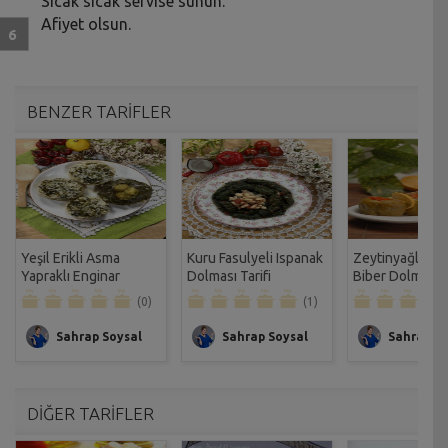
Sıcak sıcak servise sunun.
Afiyet olsun.
BENZER TARİFLER
Yeşil Erikli Asma
Kuru Fasulyeli Ispanak
Zeytinyağlı Bul
Yapraklı Enginar
Dolması Tarifi
Biber Dolması T
Dolması Tarifi
(0)
(1)
Sahrap Soysal
Sahrap Soysal
Sahrap So
DİĞER TARİFLER