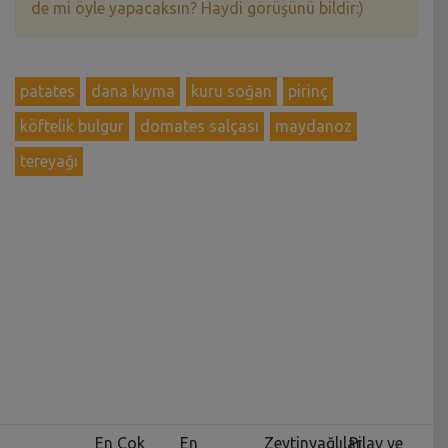
de mi öyle yapacaksın? Haydi görüşünü bildir:)
patates
dana kıyma
kuru soğan
pirinç
köftelik bulgur
domates salçası
maydanoz
tereyağı
En Çok
En
Zeytinyağlılar
Pilav ve