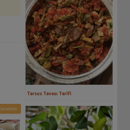
Tarsus Tavası Tarifi
örüntüle