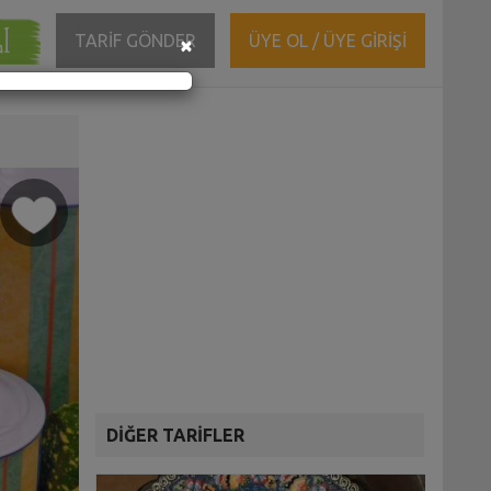
ĞI
Close
TARİF GÖNDER
ÜYE OL / ÜYE GİRİŞİ
×
DİĞER TARİFLER