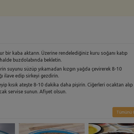
r bir kaba aktarın. Üzerine rendelediğiniz kuru soğanı katıp
ı halde buzdolabında bekletin.
rlerin suyunu süzüp yıkamadan kızgın yağda çevirerek 8-10
ilave edip sirkeyi gezdirin.
ip kısık ateşte 8-10 dakika daha pişirin. Ciğerleri ocaktan alıp
cak servise sunun. Afiyet olsun.
Tümünü G