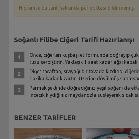
Hiç kimse bu tarif hakkında püf noktası bildirmemiş.
Soğanlı Filibe Ciğeri Tarifi Hazırlanışı
Önce, ciğerleri kuşbaşı et formunda doğrayıp çuku
tuzu serpiştirin. Yaklaşık 1 saat kadar ağzı kapal
Diğer taraftan, sıvıyağı bir tavada kızdırıp ciğe
dakika kadar kızartın. Üzerine dövülmüş sarımsağı 
Parmak şeklinde doğradığınız yeşil soğanı da ekley
incecik kıydığınız maydanozla süsleyerek sıcak sı
BENZER TARİFLER