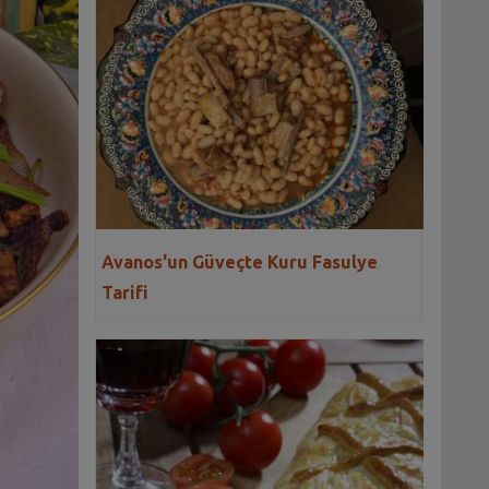
Avanos'un Güveçte Kuru Fasulye
Tarifi