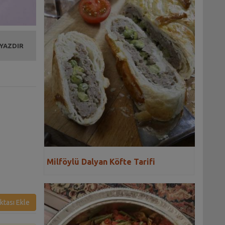
 YAZDIR
Milföylü Dalyan Köfte Tarifi
ktası Ekle