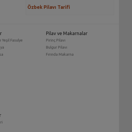
Özbek Pilavı Tarifi
r
Pilav ve Makarnalar
 Yeşil Fasulye
Pirinç Pilavı
mya
Bulgur Pilavı
sa
Fırında Makarna
r
ri