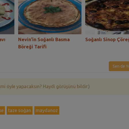
avı
Nevin'in Soğanlı Basma
Soğanlı Sinop Çöreğ
Böreği Tarifi
Sen de Y
 mi öyle yapacaksın? Haydi görüşünü bildir:)
ke
taze soğan
maydanoz