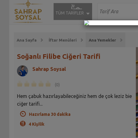
TÜM TARİFLER
Ana Sayfa
İftar Menüleri
Ana Yemekler
Soğanlı Filibe Ciğeri Tarifi
Sahrap Soysal
(0)
Hem çabuk hazırlayabileceğiniz hem de çok leziz bie
ciğer tarifi...
Hazırlama 30 dakika
4 Kişilik