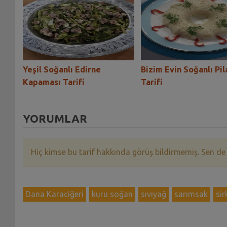
ı
Yeşil Soğanlı Edirne
Bizim Evin Soğanlı Pil
Kapaması Tarifi
Tarifi
YORUMLAR
Hiç kimse bu tarif hakkında görüş bildirmemiş. Sen de
Dana Karaciğeri
kuru soğan
sıvıyağ
sarımsak
sir