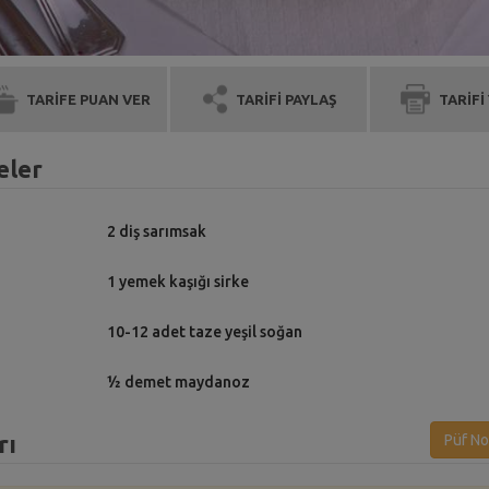
TARİFE PUAN VER
TARİFİ PAYLAŞ
TARİFİ
eler
2 diş sarımsak
1 yemek kaşığı sirke
10-12 adet taze yeşil soğan
½ demet maydanoz
rı
Püf No