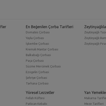
fler
En Beğenilen Çorba Tarifleri
Zeytinyağlıla
Domates Çorbası
Zeytinyağlı Taze
Yayla Çorbası
Zeytinyağlı Ba
İşkembe Çorbası
Zeytinyağlı Pıra
Kremalı Mantar Çorbası
Balkabağı Çorbası
Paça Çorbası
Süzme Mercimek Çorbası
Ezogelin Çorbası
Şehriye Çorbası
Tarhana Çorbası
Yöresel Lezzetler
Yan Yemekle
Fellah Köftesi
Makarna Tarifle
Patlıcan Kebabı
Meze Tarifleri