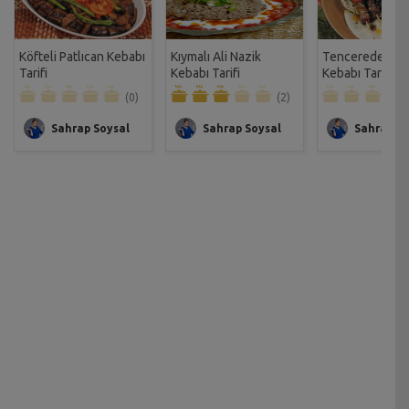
Köfteli Patlıcan Kebabı
Kıymalı Ali Nazik
Tencerede Tik
Tarifi
Kebabı Tarifi
Kebabı Tarifi
(0)
(2)
Sahrap Soysal
Sahrap Soysal
Sahrap So