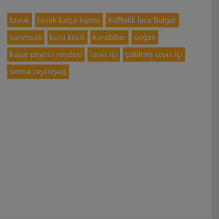
tavuk
tavuk kalça kıyma
Köftelik İnce Bulgur
sarımsak
kuru kekik
karabiber
soğan
kaşar peyniri rendesi
ceviz içi
çekilmiş ceviz içi
sızma zeytinyağ