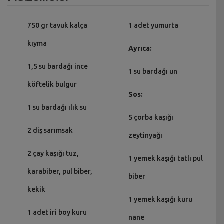
750 gr tavuk kalça
1 adet yumurta
kıyma
Ayrıca:
1,5 su bardağı ince
1 su bardağı un
köftelik bulgur
Sos:
1 su bardağı ılık su
5 çorba kaşığı
2 diş sarımsak
zeytinyağı
2 çay kaşığı tuz,
1 yemek kaşığı tatlı pul
karabiber, pul biber,
biber
kekik
1 yemek kaşığı kuru
1 adet iri boy kuru
nane