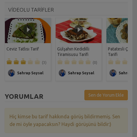
VİDEOLU TARİFLER
Ceviz Tatlısı Tarif
Gülşahın Kedidilli
Patatesli Çıtır 
Tiramisusu Tarifi
Tarifi
(3)
(0)
Sahrap Soysal
Sahrap Soysal
Sahrap So
YORUMLAR
Sen de Yorum Ekle
Hiç kimse bu tarif hakkında görüş bildirmemiş. Sen
de mi öyle yapacaksın? Haydi görüşünü bildir:)