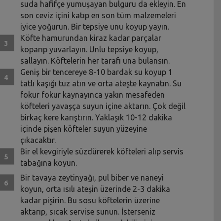
suda hafifçe yumuşayan bulguru da ekleyin. En
son ceviz içini katıp en son tüm malzemeleri
iyice yoğurun. Bir tepsiye unu koyup yayın.
Köfte hamurundan kiraz kadar parçalar
koparıp yuvarlayın. Unlu tepsiye koyup,
sallayın. Köftelerin her tarafı una bulansın.
Geniş bir tencereye 8-10 bardak su koyup 1
tatlı kaşığı tuz atın ve orta ateşte kaynatın. Su
fokur fokur kaynayınca yakın mesafeden
köfteleri yavaşça suyun içine aktarın. Çok değil
birkaç kere karıştırın. Yaklaşık 10-12 dakika
içinde pişen köfteler suyun yüzeyine
çıkacaktır.
Bir el kevgiriyle süzdürerek köfteleri alıp servis
tabağına koyun.
Bir tavaya zeytinyağı, pul biber ve naneyi
koyun, orta ısılı ateşin üzerinde 2-3 dakika
kadar pişirin. Bu sosu köftelerin üzerine
aktarıp, sıcak servise sunun. İsterseniz