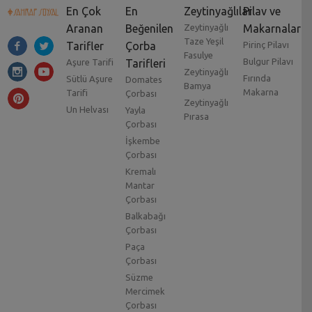
En Çok
En
Zeytinyağlılar
Pilav ve
Aranan
Beğenilen
Zeytinyağlı
Makarnalar
Taze Yeşil
Tarifler
Çorba
Pirinç Pilavı
Fasulye
Bulgur Pilavı
Aşure Tarifi
Tarifleri
Zeytinyağlı
Fırında
Sütlü Aşure
Domates
Bamya
Makarna
Tarifi
Çorbası
Zeytinyağlı
Un Helvası
Yayla
Pırasa
Çorbası
İşkembe
Çorbası
Kremalı
Mantar
Çorbası
Balkabağı
Çorbası
Paça
Çorbası
Süzme
Mercimek
Çorbası