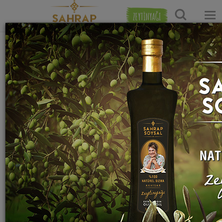
ZEYTİNYAĞI
Ana Sayfa
İftar Menüleri
Ana Yemekler