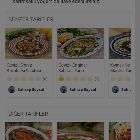
sarımsaklı yoğurt da ilave edebilirsiniz.
BENZER TARİFLER
Cevizli Deniz
Cevizli Enginar
Kıymalı Karnab
Börülcesi Salatası
Salatası Tarifi
Mantısı Tarifi
Tarifi
(0)
(3)
Sahrap Soysal
Sahrap Soysal
Sahrap So
DİĞER TARİFLER