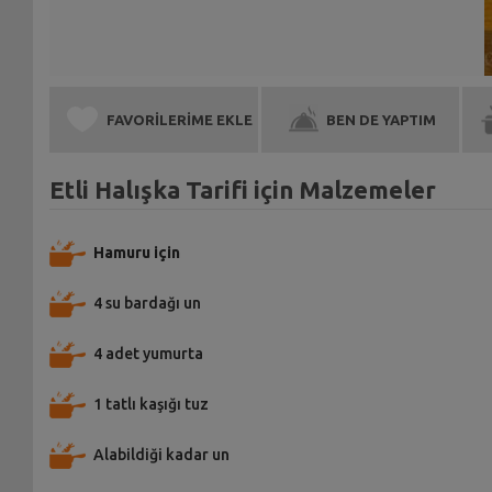
FAVORİLERİME EKLE
BEN DE YAPTIM
Etli Halışka Tarifi için Malzemeler
Hamuru için
4 su bardağı un
4 adet yumurta
1 tatlı kaşığı tuz
Alabildiği kadar un