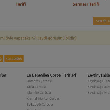
Tarifi
Sarması Tarifi
Sen de Y
 mi öyle yapacaksın? Haydi görüşünü bildir:)
ğ
karabiber
fler
En Beğenilen Çorba Tarifleri
Zeytinyağlıla
Domates Çorbası
Zeytinyağlı Taze
Yayla Çorbası
Zeytinyağlı Ba
İşkembe Çorbası
Zeytinyağlı Pıra
Kremalı Mantar Çorbası
Balkabağı Çorbası