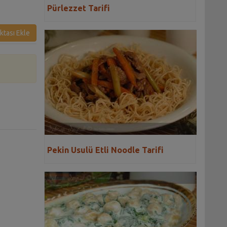
Pürlezzet Tarifi
ktası Ekle
Pekin Usulü Etli Noodle Tarifi