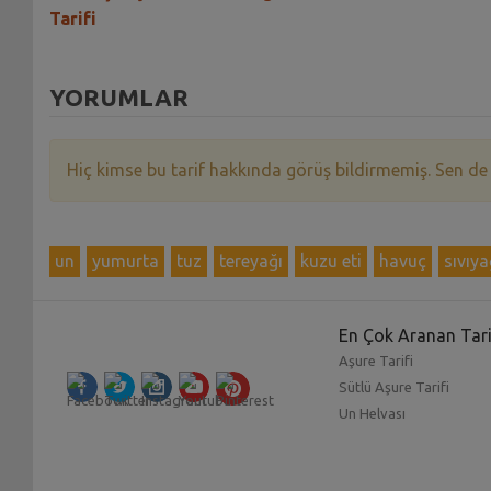
Tarifi
YORUMLAR
Hiç kimse bu tarif hakkında görüş bildirmemiş. Sen de
un
yumurta
tuz
tereyağı
kuzu eti
havuç
sıvıya
En Çok Aranan Tari
Aşure Tarifi
Sütlü Aşure Tarifi
Un Helvası