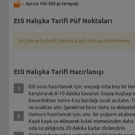
Ayrıca 150-200 gr tereyağı
Etli Halışka Tarifi Püf Noktaları
Hiç kimse bu tarif hakkında püf noktası bildirmemiş.
Etli Halışka Tarifi Hazırlanışı
Etli sosu hazırlamak için; sıvıyağı orta boy bir tenc
karıştırarak 8-10 dakika kavurun. Soyup kuşbaşı 
kavurduktan sonra 4 su bardağı sıcak su katın. Tu
ve ocaktan alın. (gerekirse biraz daha su ekleyebilir
Hamuru hazırlamak için; unu bir yoğurm akabına 
Kaşık kaşık su ekleyerek kulak memesinden daha 
oda sıcaklığında 20 dakika kadar dinlendirin.
Dinlenen hamurdan yumurta büyüklüğünde parçala