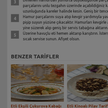
parçalarını unlu tezgahın üzerinde açabildiğiniz k
uzunluğunda kareler halinde kesin. Geniş bir tenc
Hamur parçalarını suya atıp kevgir yardımıyla yav
pişip suyun yüzüne çıkacaktır. Hamurları kevgirle
yine süzerek alıp geniş bir servis tabağına aktarın
Üzerine havuçlu eti hemen aktarıp karıştırın. İsters
sıcak servise sunun. Afiyet olsun.
BENZER TARİFLER
rifi
Etli Ekşili Çukurova Kabağı
Etli Kinoalı Pilav Tarif