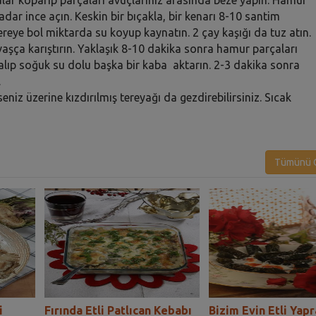
adar ince açın. Keskin bir bıçakla, bir kenarı 8-10 santim
ereye bol miktarda su koyup kaynatın. 2 çay kaşığı da tuz atın.
aşça karıştırın. Yaklaşık 8-10 dakika sonra hamur parçaları
 alıp soğuk su dolu başka bir kaba aktarın. 2-3 dakika sonra
.
eniz üzerine kızdırılmış tereyağı da gezdirebilirsiniz. Sıcak
Tümünü G
i
Fırında Etli Patlıcan Kebabı
Bizim Evin Etli Yap