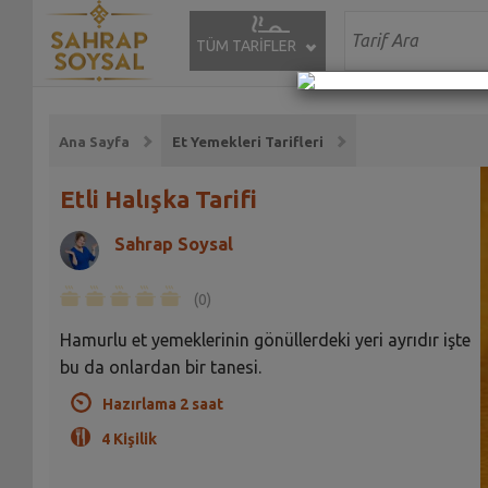
TÜM TARİFLER
Ana Sayfa
Et Yemekleri Tarifleri
Etli Halışka Tarifi
Sahrap Soysal
(0)
Hamurlu et yemeklerinin gönüllerdeki yeri ayrıdır işte
bu da onlardan bir tanesi.
Hazırlama 2 saat
4 Kişilik