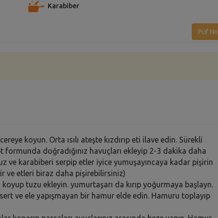
Karabiber
Püf No
ereye koyun. Orta ısılı ateşte kızdırıp eti ilave edin. Sürekli
et formunda doğradığınız havuçları ekleyip 2-3 dakika daha
z ve karabiberi serpip etler iyice yumuşayıncaya kadar pişirin
 ve etleri biraz daha pişirebilirsiniz)
koyup tuzu ekleyin. yumurtaşarı da kırıp yoğurmaya başlayn.
sert ve ele yapışmayan bir hamur elde edin. Hamuru toplayıp
r koparıp parçaları avuçlarınız arasında beze yapın. Hamur