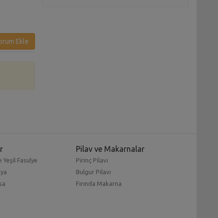
Tarifi
orum Ekle
r
Pilav ve Makarnalar
 Yeşil Fasulye
Pirinç Pilavı
mya
Bulgur Pilavı
sa
Fırında Makarna