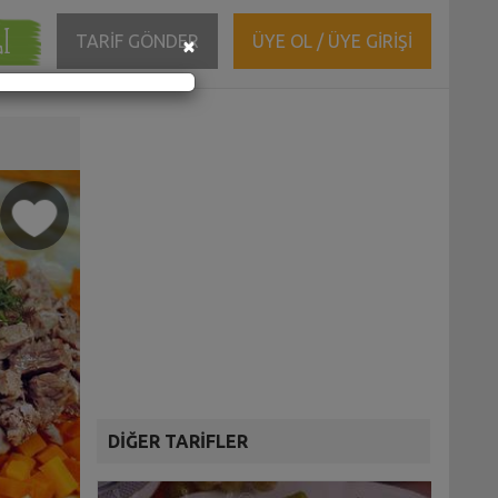
ĞI
Close
TARİF GÖNDER
ÜYE OL / ÜYE GİRİŞİ
×
DİĞER TARİFLER