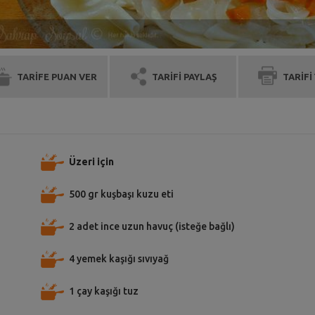
TARİFE PUAN VER
TARİFİ PAYLAŞ
TARİFİ
Üzeri için
500 gr kuşbaşı kuzu eti
2 adet ince uzun havuç (isteğe bağlı)
4 yemek kaşığı sıvıyağ
1 çay kaşığı tuz