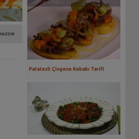
 YAZDIR
Patatesli Çingene Kebabı Tarifi