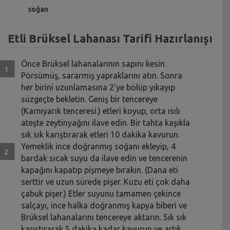
soğan
Etli Brüksel Lahanası Tarifi Hazırlanışı
Önce Brüksel lahanalarının sapını kesin.
Pörsümüş, sararmış yapraklarını atın. Sonra
her birini uzunlamasına 2’ye bölüp yıkayıp
süzgeçte bekletin. Geniş bir tencereye
(Karnıyarık tenceresi.) etleri koyup, orta ısılı
ateşte zeytinyağını ilave edin. Bir tahta kaşıkla
sık sık karıştırarak etleri 10 dakika kavurun.
Yemeklik ince doğranmış soğanı ekleyip, 4
bardak sıcak suyu da ilave edin ve tencerenin
kapağını kapatıp pişmeye bırakın. (Dana eti
serttir ve uzun sürede pişer. Kuzu eti çok daha
çabuk pişer.) Etler suyunu tamamen çekince
salçayı, ince halka doğranmış kapya biberi ve
Brüksel lahanalarını tencereye aktarın. Sık sık
karıştırarak 5 dakika kadar kavurun ve artık