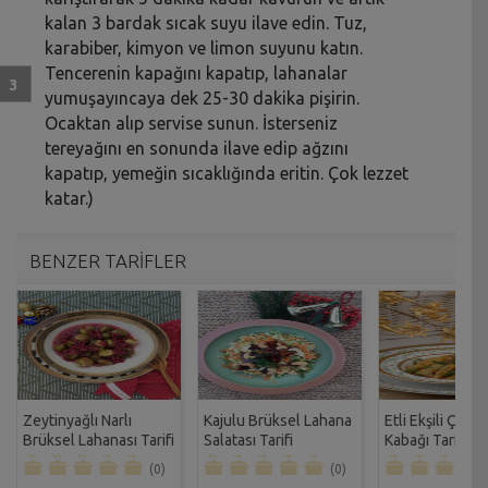
kalan 3 bardak sıcak suyu ilave edin. Tuz,
karabiber, kimyon ve limon suyunu katın.
Tencerenin kapağını kapatıp, lahanalar
yumuşayıncaya dek 25-30 dakika pişirin.
Ocaktan alıp servise sunun. İsterseniz
tereyağını en sonunda ilave edip ağzını
kapatıp, yemeğin sıcaklığında eritin. Çok lezzet
katar.)
BENZER TARİFLER
Zeytinyağlı Narlı
Kajulu Brüksel Lahana
Etli Ekşili Çuku
Brüksel Lahanası Tarifi
Salatası Tarifi
Kabağı Tarifi
(0)
(0)