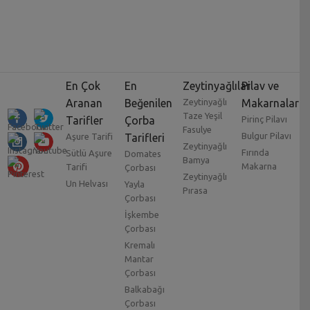
En Çok
En
Zeytinyağlılar
Pilav ve
Aranan
Beğenilen
Zeytinyağlı
Makarnalar
Taze Yeşil
Tarifler
Çorba
Pirinç Pilavı
Fasulye
Bulgur Pilavı
Aşure Tarifi
Tarifleri
Zeytinyağlı
Fırında
Sütlü Aşure
Domates
Bamya
Makarna
Tarifi
Çorbası
Zeytinyağlı
Un Helvası
Yayla
Pırasa
Çorbası
İşkembe
Çorbası
Kremalı
Mantar
Çorbası
Balkabağı
Çorbası