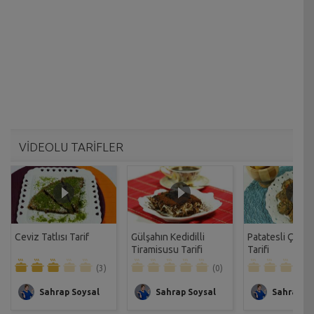
VİDEOLU TARİFLER
Ceviz Tatlısı Tarif
Gülşahın Kedidilli
Patatesli Çıtır 
Tiramisusu Tarifi
Tarifi
(3)
(0)
Sahrap Soysal
Sahrap Soysal
Sahrap So