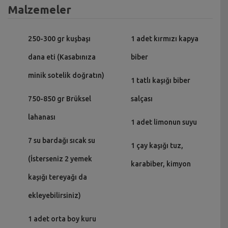
Malzemeler
250-300 gr kuşbaşı
1 adet kırmızı kapya
dana eti (Kasabınıza
biber
minik sotelik doğratın)
1 tatlı kaşığı biber
750-850 gr Brüksel
salçası
lahanası
1 adet limonun suyu
7 su bardağı sıcak su
1 çay kaşığı tuz,
(İsterseniz 2 yemek
karabiber, kimyon
kaşığı tereyağı da
ekleyebilirsiniz)
1 adet orta boy kuru