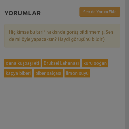
YORUMLAR
Sen de Yorum Ekle
Hiç kimse bu tarif hakkında görüş bildirmemiş. Sen
de mi öyle yapacaksın? Haydi görüşünü bildir:)
dana kuşbaşı eti
Brüksel Lahanası
kuru soğan
kapya biberi
biber salçası
limon suyu