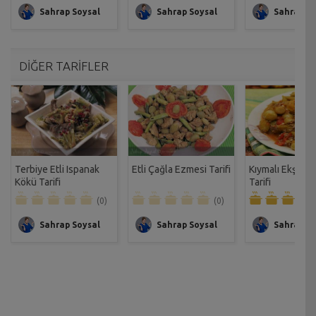
Sahrap Soysal
Sahrap Soysal
Sahrap So
DİĞER TARİFLER
Terbiye Etli Ispanak
Etli Çağla Ezmesi Tarifi
Kıymalı Ekşili 
Kökü Tarifi
Tarifi
(0)
(0)
Sahrap Soysal
Sahrap Soysal
Sahrap So