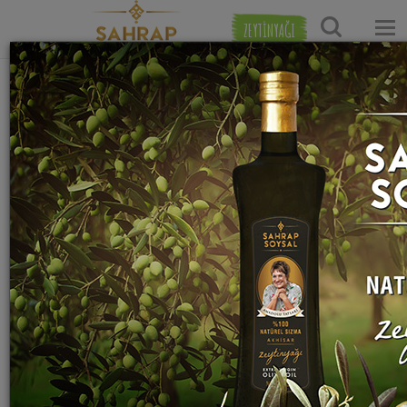
ZEYTİNYAĞI
Ana Sayfa
Et Yemekleri Tarifleri
Etli Sebze Yemeği Tari