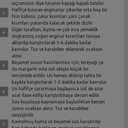
sıçramasın diye tavanın kapağı kapalı tutulur.
Hafifçe kızaran enginarlar çıkarılıp orta boy bir
fırın kabına, çukur kısımları yani çanak
kısımları yukarıda kalacak şekilde dizilir.
Diğer taraftan, kıyma ve çok ince yemeklik
doğranmış soğan enginar kızartılan tavaya
aktarılıp karıştırılarak 5-6 dakika kadar
kavrulur. Tuz ve karabiber eklenerek ocaktan
alınır.
Beşamel sosun hazırlanması için; tereyağı ya
da margarin orta ısılı ateşte küçük bir
tencerede eritilir. Un hemen eklenip tahta bir
kaşıkla karıştırılarak 1-2 dakika kadar kavrulur.
Un hafifçe sararmaya başlayınca süt de azar
azar ilave edilip karıştırılmaya devam edilir.
Sos koyulaşıp kaynamaya başladıktan hemen
sonra ocaktan alınır. Tuz ve karabiber
serpiştirilir.
Kavrulmuş kıyma ve beşamel sos karıştırılıp
fırın kabında bekleyen enginar çanaklarının