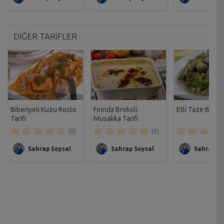
DİĞER TARİFLER
Biberiyeli Kuzu Rosto
Fırında Brokoli
Etli Taze Bakla 
Tarifi
Musakka Tarifi
(0)
(0)
Sahrap Soysal
Sahrap Soysal
Sahrap So