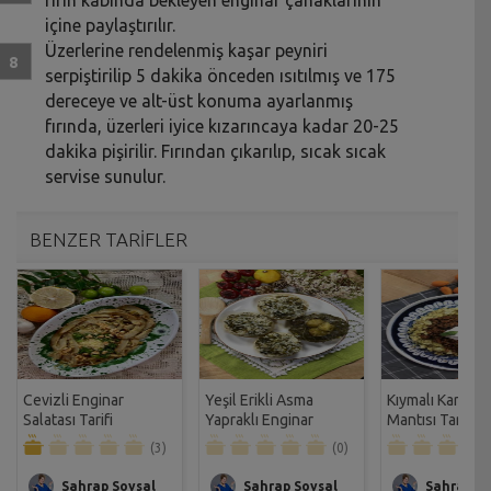
içine paylaştırılır.
Üzerlerine rendelenmiş kaşar peyniri
serpiştirilip 5 dakika önceden ısıtılmış ve 175
dereceye ve alt-üst konuma ayarlanmış
fırında, üzerleri iyice kızarıncaya kadar 20-25
dakika pişirilir. Fırından çıkarılıp, sıcak sıcak
servise sunulur.
BENZER TARİFLER
Cevizli Enginar
Yeşil Erikli Asma
Kıymalı Karnab
Salatası Tarifi
Yapraklı Enginar
Mantısı Tarifi
Dolması Tarifi
(3)
(0)
Sahrap Soysal
Sahrap Soysal
Sahrap So