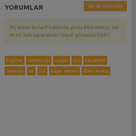
YORUMLAR
Sen de Yorum Ekle
Hiç kimse bu tarif hakkında görüş bildirmemiş. Sen
de mi öyle yapacaksın? Haydi görüşünü bildir:)
Enginar
zeytinyağı
soğan
tuz
karabiber
tereyağı
un
süt
kaşar peyniri
dana kıyma