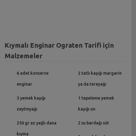
Kıymalı Enginar Ograten Tarifi için
Malzemeler
6 adet konserve
2 tatlı kaşığı margarin
enginar
ya da tereyağı
3 yemek kaşığı
1 tepeleme yemek
zeytinyağı
kaşığı un
250 gr az yağlı dana
2 su bardağı süt
kıyma