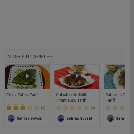
VİDEOLU TARİFLER
Ceviz Tatlısı Tarif
Gülşahın Kedidilli
Patatesli Çıtır 
Tiramisusu Tarifi
Tarifi
(3)
(0)
Sahrap Soysal
Sahrap Soysal
Sahrap So