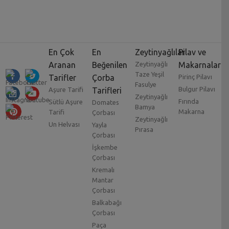
En Çok
En
Zeytinyağlılar
Pilav ve
Aranan
Beğenilen
Zeytinyağlı
Makarnalar
Taze Yeşil
Tarifler
Çorba
Pirinç Pilavı
Fasulye
Bulgur Pilavı
Aşure Tarifi
Tarifleri
Zeytinyağlı
Fırında
Sütlü Aşure
Domates
Bamya
Makarna
Tarifi
Çorbası
Zeytinyağlı
Un Helvası
Yayla
Pırasa
Çorbası
İşkembe
Çorbası
Kremalı
Mantar
Çorbası
Balkabağı
Çorbası
Paça