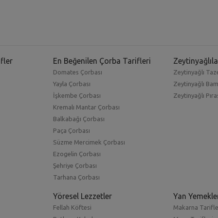
fler
En Beğenilen Çorba Tarifleri
Zeytinyağlıla
Domates Çorbası
Zeytinyağlı Taze
Yayla Çorbası
Zeytinyağlı Ba
İşkembe Çorbası
Zeytinyağlı Pıra
Kremalı Mantar Çorbası
Balkabağı Çorbası
Paça Çorbası
Süzme Mercimek Çorbası
Ezogelin Çorbası
Şehriye Çorbası
Tarhana Çorbası
Yöresel Lezzetler
Yan Yemekle
Fellah Köftesi
Makarna Tarifle