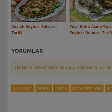
ı
Cevizli Enginar Salatası
Yeşil Erikli Asma Yapr
Tarifi
Enginar Dolması Tarif
YORUMLAR
Hiç kimse bu tarif hakkında görüş bildirmemiş. Sen de
kuru soğan
patates
Enginar
sızma zeytinyağı
sa