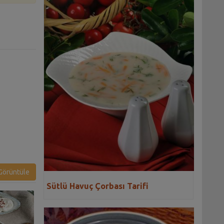
örüntüle
Sütlü Havuç Çorbası Tarifi