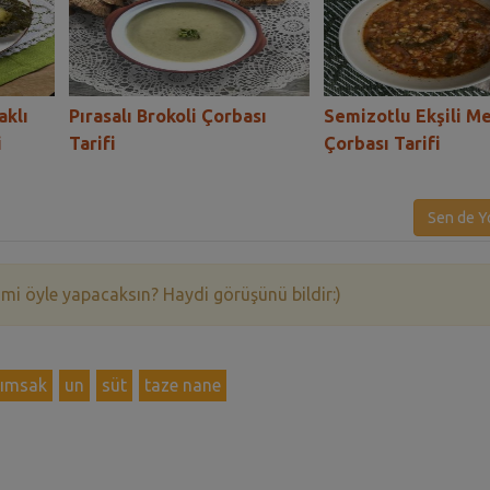
aklı
Pırasalı Brokoli Çorbası
Semizotlu Ekşili M
i
Tarifi
Çorbası Tarifi
Sen de Y
 mi öyle yapacaksın? Haydi görüşünü bildir:)
rımsak
un
süt
taze nane