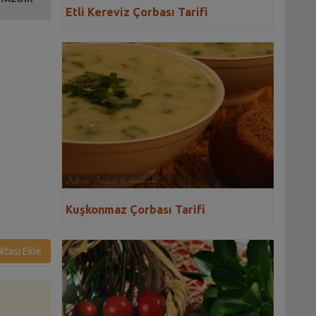
Etli Kereviz Çorbası Tarifi
Kuşkonmaz Çorbası Tarifi
ktası Ekle