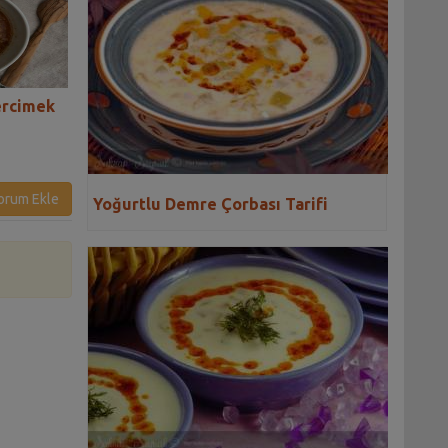
ercimek
Paça Çorbası Tarifi
Terbiyeli Kerevi
Çorbası Tarifi
orum Ekle
Yoğurtlu Demre Çorbası Tarifi