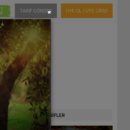
ĞI
Close
TARİF GÖNDER
ÜYE OL / ÜYE GİRİŞİ
×
DİĞER TARİFLER