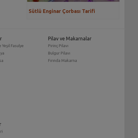
Sütlü Enginar Çorbası Tarifi
r
Pilav ve Makarnalar
 Yeşil Fasulye
Pirinç Pilavı
mya
Bulgur Pilavı
sa
Fırında Makarna
r
ri