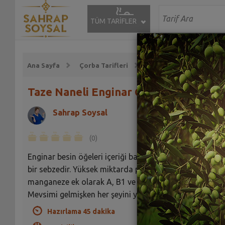
TÜM TARİFLER
Ana Sayfa
Çorba Tarifleri
Sebze Çorbası Tarifleri
Taze Naneli Enginar Çorbası Tarifi
Sahrap Soysal
(0)
Enginar besin öğeleri içeriği bakımından çok zengin
bir sebzedir. Yüksek miktarda potasyum, kalsiyum ve
manganeze ek olarak A, B1 ve C vitaminleri içerir.
Mevsimi gelmişken her şeyini yapmak gerekir!
Hazırlama 45 dakika