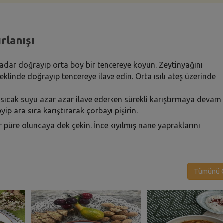
rlanışı
kadar doğrayıp orta boy bir tencereye koyun. Zeytinyağını
eklinde doğrayıp tencereye ilave edin. Orta ısılı ateş üzerinde
ü ve sıcak suyu azar azar ilave ederken sürekli karıştırmaya devam
yip ara sıra karıştırarak çorbayı pişirin.
r püre oluncaya dek çekin. İnce kıyılmış nane yapraklarını
Tümünü G