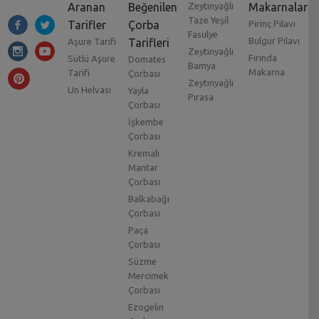
Aranan
Beğenilen
Zeytinyağlı
Makarnalar
Taze Yeşil
Tarifler
Çorba
Pirinç Pilavı
Fasulye
Bulgur Pilavı
Aşure Tarifi
Tarifleri
Zeytinyağlı
Fırında
Sütlü Aşure
Domates
Bamya
Makarna
Tarifi
Çorbası
Zeytinyağlı
Un Helvası
Yayla
Pırasa
Çorbası
İşkembe
Çorbası
Kremalı
Mantar
Çorbası
Balkabağı
Çorbası
Paça
Çorbası
Süzme
Mercimek
Çorbası
Ezogelin