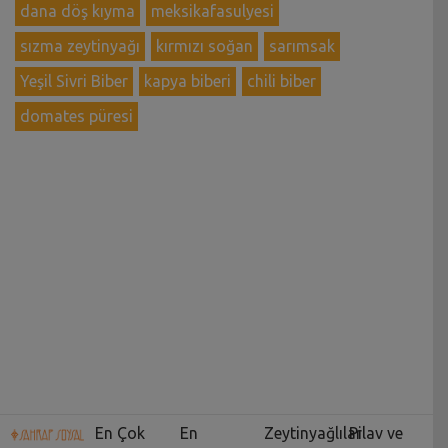
dana döş kıyma
meksikafasulyesi
sızma zeytinyağı
kırmızı soğan
sarımsak
Yeşil Sivri Biber
kapya biberi
chili biber
domates püresi
En Çok
En
Zeytinyağlılar
Pilav ve