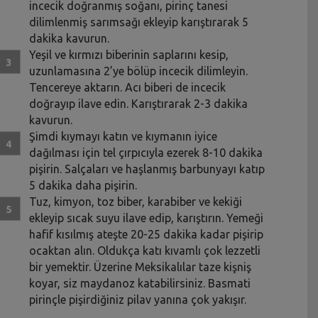
incecik doğranmış soğanı, pirinç tanesi
dilimlenmiş sarımsağı ekleyip karıştırarak 5
dakika kavurun.
Yeşil ve kırmızı biberinin saplarını kesip,
uzunlamasına 2’ye bölüp incecik dilimleyin.
Tencereye aktarın. Acı biberi de incecik
doğrayıp ilave edin. Karıştırarak 2-3 dakika
kavurun.
Şimdi kıymayı katın ve kıymanın iyice
dağılması için tel çırpıcıyla ezerek 8-10 dakika
pişirin. Salçaları ve haşlanmış barbunyayı katıp
5 dakika daha pişirin.
Tuz, kimyon, toz biber, karabiber ve kekiği
ekleyip sıcak suyu ilave edip, karıştırın. Yemeği
hafif kısılmış ateşte 20-25 dakika kadar pişirip
ocaktan alın. Oldukça katı kıvamlı çok lezzetli
bir yemektir. Üzerine Meksikalılar taze kişniş
koyar, siz maydanoz katabilirsiniz. Basmati
pirinçle pişirdiğiniz pilav yanına çok yakışır.