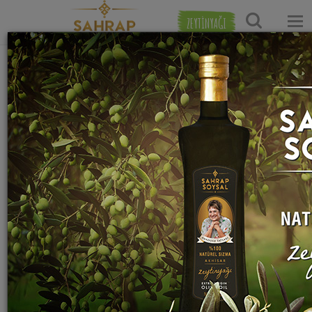
ZEYTİNYAĞI
Ana Sayfa
Et Yemekleri Tarifleri
Etli Sebze Yemeği Tari