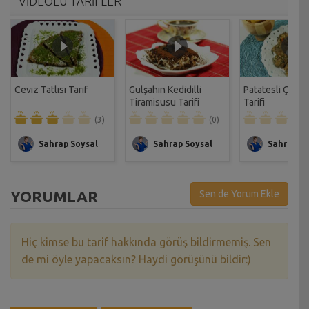
VİDEOLU TARİFLER
Ceviz Tatlısı Tarif
Gülşahın Kedidilli
Patatesli Çıtır 
Tiramisusu Tarifi
Tarifi
(3)
(0)
Sahrap Soysal
Sahrap Soysal
Sahrap So
YORUMLAR
Sen de Yorum Ekle
Hiç kimse bu tarif hakkında görüş bildirmemiş. Sen
de mi öyle yapacaksın? Haydi görüşünü bildir:)