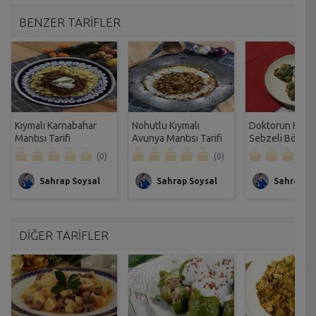
BENZER TARİFLER
Kıymalı Karnabahar
Nohutlu Kıymalı
Doktorun Kıyma
Mantısı Tarifi
Avunya Mantısı Tarifi
Sebzeli Börek T
(0)
(0)
Sahrap Soysal
Sahrap Soysal
Sahrap So
DİĞER TARİFLER