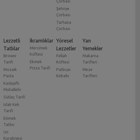
Çorbası
Şehriye
Çorbası
Tarhana
Çorbası
Lezzetli
İkramlıklar
Yöresel
Yan
Tatlılar
Mercimek
Lezzetler
Yemekler
Köftesi
Browni
Fellah
Makarna
Ekmek
Tarifi
Köftesi
Tarifleri
Pizza Tarifi
Mozaik
Patlıcan
Meze
Pasta
Kebabı
Tarifleri
Kadayıflı
Muhallebi
Sütlaç Tarifi
Islak Kek
Tarifi
Etimek
Tatlısı
Un
Kurabiyesi