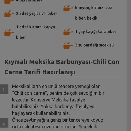
kimyon, kırmızı toz
2 adet yeşil sivri biber
biber, kekik
1 adet kırmızı kapya
1 çay kaşığı karabiber
biber
3 su bardağı sıcak su
Kıymalı Meksika Barbunyası-Chili Con
Carne Tarifi Hazırlanışı
Meksikalıların en ünlü tencere yemeği olan
“Chili con carne”, benim de çok sevdiğim bir
lezzettir. Konserve Meksika fasulye
bulabilirsiniz. Yoksa barbunya fasulyeyi
haşlayarak kullanabilirsiniz.
Önce zeytinyağını geniş bir tencereye koyup
orta ısılı ateşin üzerine oturtun. Yemeklik