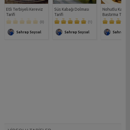
Etli Terbiyeli Kereviz
Süs Kabağı Dolması
Nohutlu Kabak
Tarifi
Tarifi
Bastırma Tarifi
(0)
(1)
Sahrap Soysal
Sahrap Soysal
Sahrap So