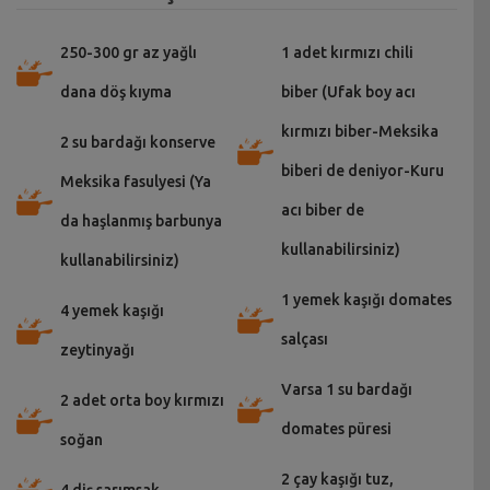
250-300 gr az yağlı
1 adet kırmızı chili
dana döş kıyma
biber (Ufak boy acı
kırmızı biber-Meksika
2 su bardağı konserve
biberi de deniyor-Kuru
Meksika fasulyesi (Ya
acı biber de
da haşlanmış barbunya
kullanabilirsiniz)
kullanabilirsiniz)
1 yemek kaşığı domates
4 yemek kaşığı
salçası
zeytinyağı
Varsa 1 su bardağı
2 adet orta boy kırmızı
domates püresi
soğan
2 çay kaşığı tuz,
4 diş sarımsak