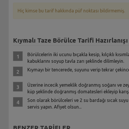
Hiç kimse bu tarif hakkında püf noktası bildirmemiş.
Kıymalı Taze Börülce Tarifi Hazırlanışı
Börülcelerin iki ucunu bıçakla kesip, kılçıklı kısı
kabuklarını soyup tavla zarı şeklinde dilimleyin.
Kıymayı bir tencerede, suyunu verip tekrar çekinc
Üzerine incecik yemeklik doğranmış soğanı ve zey
küp şeklinde doğranmış domatesleri ekleyip karı
Son olarak börülceleri ve 2 su bardağı sıcak suyu 
servis yapın. Afiyet olsun...
BENZER TARİFLER