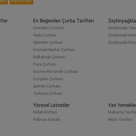
fler
En Beğenilen Çorba Tarifleri
Zeytinyağlıla
Domates Çorbası
Zeytinyağlı Taze
Yayla Çorbası
Zeytinyağlı Ba
İşkembe Çorbası
Zeytinyağlı Pıra
Kremalı Mantar Çorbası
Balkabağı Çorbası
Paça Çorbası
Süzme Mercimek Çorbası
Ezogelin Çorbası
Şehriye Çorbası
Tarhana Çorbası
Yöresel Lezzetler
Yan Yemekle
Fellah Köftesi
Makarna Tarifle
Patlıcan Kebabı
Meze Tarifleri