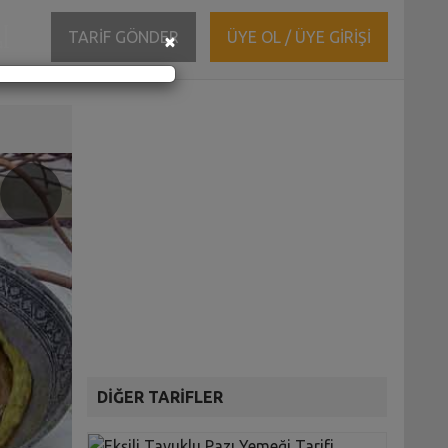
ĞI
Close
TARİF GÖNDER
ÜYE OL / ÜYE GİRİŞİ
×
DİĞER TARİFLER