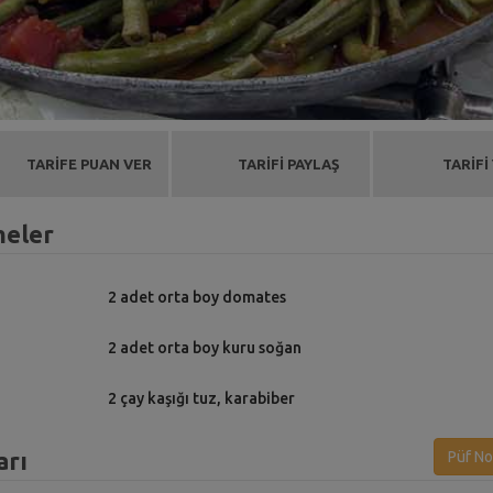
TARİFE PUAN VER
TARİFİ PAYLAŞ
TARİFİ
meler
2 adet orta boy domates
2 adet orta boy kuru soğan
2 çay kaşığı tuz, karabiber
arı
Püf No