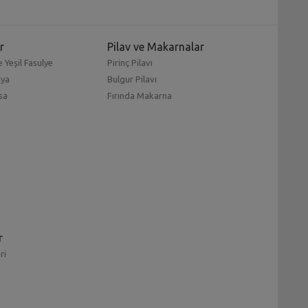
r
Pilav ve Makarnalar
 Yeşil Fasulye
Pirinç Pilavı
mya
Bulgur Pilavı
sa
Fırında Makarna
r
ri