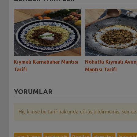
yası-
Kıymalı Karnabahar Mantısı
Nohutlu Kıymalı Avun
Tarifi
Mantısı Tarifi
YORUMLAR
Hiç kimse bu tarif hakkında görüş bildirmemiş. Sen de
kuzu kıyma
zeytinyağı
Börülce
domates
kuru so