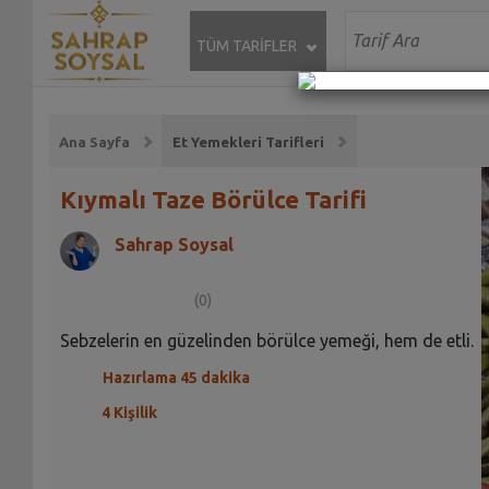
TÜM TARİFLER
Ana Sayfa
Et Yemekleri Tarifleri
Kıymalı Taze Börülce Tarifi
Sahrap Soysal
(0)
Sebzelerin en güzelinden börülce yemeği, hem de etli.
Hazırlama 45 dakika
4 Kişilik