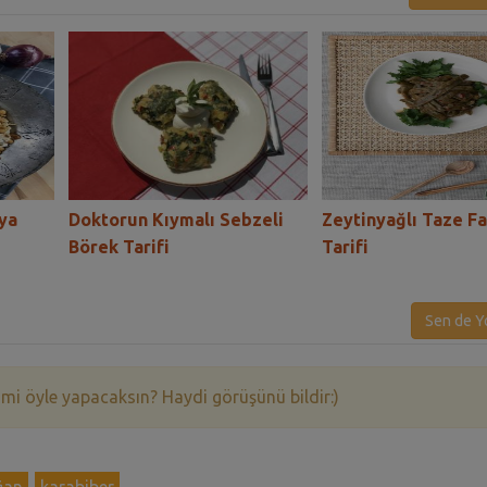
ya
Doktorun Kıymalı Sebzeli
Zeytinyağlı Taze F
Börek Tarifi
Tarifi
Sen de Y
 mi öyle yapacaksın? Haydi görüşünü bildir:)
ğan
karabiber