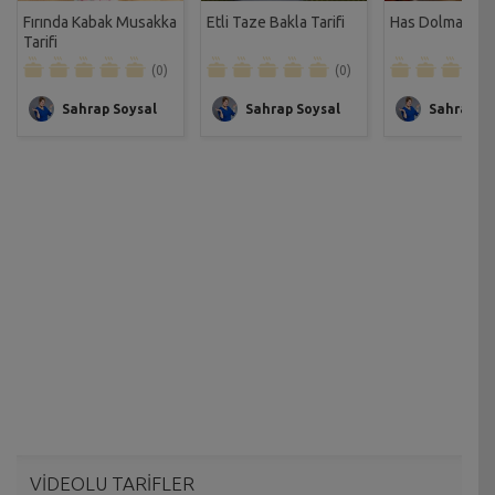
Fırında Kabak Musakka
Etli Taze Bakla Tarifi
Has Dolması Tar
Tarifi
(0)
(0)
Sahrap Soysal
Sahrap Soysal
Sahrap So
VİDEOLU TARİFLER