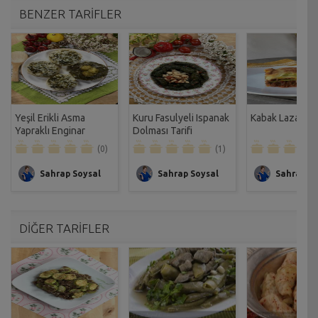
BENZER TARİFLER
Yeşil Erikli Asma
Kuru Fasulyeli Ispanak
Kabak Lazanya T
Yapraklı Enginar
Dolması Tarifi
Dolması Tarifi
(0)
(1)
Sahrap Soysal
Sahrap Soysal
Sahrap So
DİĞER TARİFLER