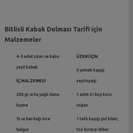
Bitlisli Kabak Dolması Tarifi için
Malzemeler
4-5 adet uzun ve kalın
ÜZERİ İÇİN
yeşil kabak
5 yemek kaşığı
İÇ MALZEMESİ
zeytinyağı
200 gr orta yağlı dana
1 adet iri boy kuru
kıyma
soğan
½ su bardağı ince
1 tatlı kaşığı pul biber,
bulgur
toz kırmızı biber