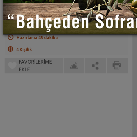
Kabak dolması bu defa Bitlis usulü
(0)
Hazırlama 45 dakika
4 Kişilik
FAVORİLERİME
EKLE