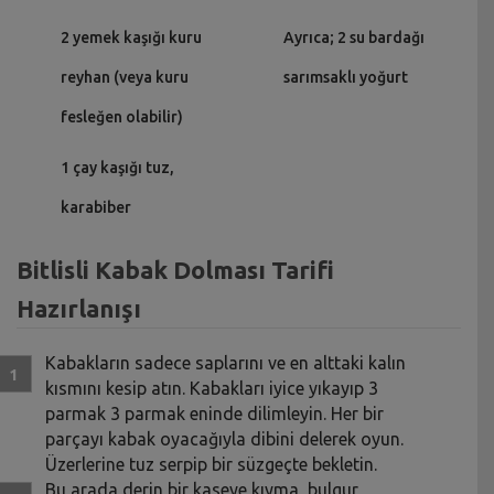
2 yemek kaşığı kuru
Ayrıca; 2 su bardağı
reyhan (veya kuru
sarımsaklı yoğurt
fesleğen olabilir)
1 çay kaşığı tuz,
karabiber
Bitlisli Kabak Dolması Tarifi
Hazırlanışı
Kabakların sadece saplarını ve en alttaki kalın
kısmını kesip atın. Kabakları iyice yıkayıp 3
parmak 3 parmak eninde dilimleyin. Her bir
parçayı kabak oyacağıyla dibini delerek oyun.
Üzerlerine tuz serpip bir süzgeçte bekletin.
Bu arada derin bir kaseye kıyma, bulgur,