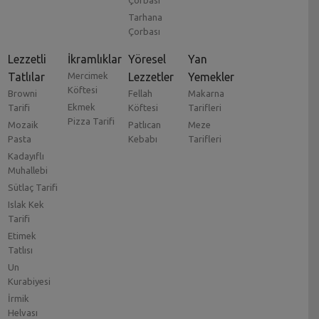
Çorbası
Tarhana
Çorbası
Lezzetli
İkramlıklar
Yöresel
Yan
Tatlılar
Mercimek
Lezzetler
Yemekler
Köftesi
Browni
Fellah
Makarna
Ekmek
Tarifi
Köftesi
Tarifleri
Pizza Tarifi
Mozaik
Patlıcan
Meze
Pasta
Kebabı
Tarifleri
Kadayıflı
Muhallebi
Sütlaç Tarifi
Islak Kek
Tarifi
Etimek
Tatlısı
Un
Kurabiyesi
İrmik
Helvası