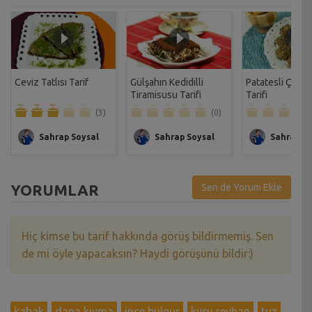
Ceviz Tatlısı Tarif
Gülşahın Kedidilli
Patatesli Çıtır 
Tiramisusu Tarifi
Tarifi
(3)
(0)
Sahrap Soysal
Sahrap Soysal
Sahrap So
YORUMLAR
Sen de Yorum Ekle
Hiç kimse bu tarif hakkında görüş bildirmemiş. Sen
de mi öyle yapacaksın? Haydi görüşünü bildir:)
kabak
dana kıyma
ince bulgur
kuru reyhan
tuz