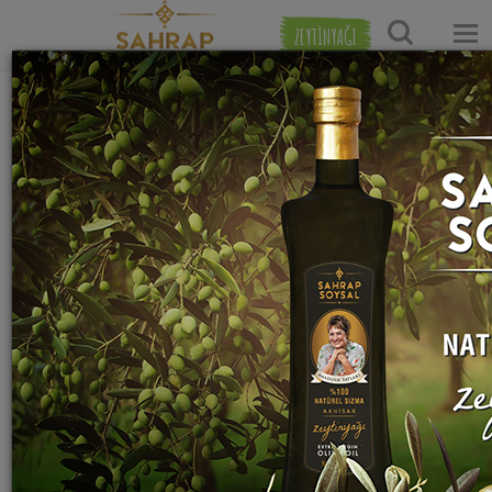
ZEYTİNYAĞI
Ana Sayfa
Et Yemekleri Tarifleri
Etli Sebze Yemeği Tari
Bitlisli Kabak Dolması Tarifi
Sahrap Soysal