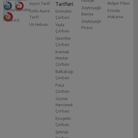
Fasulye
Bulgur Pilavı
Aşure Tarifi
Tarifleri
Zeytinyağlı
Fırında
Sütlü Aşure
Domates
Bamya
Makarna
Tarifi
Çorbası
Zeytinyağlı
Un Helvası
Yayla
Pırasa
Çorbası
İşkembe
Çorbası
Kremalı
Mantar
Çorbası
Balkabağı
Çorbası
Paça
Çorbası
Süzme
Mercimek
Çorbası
Ezogelin
Çorbası
Şehriye