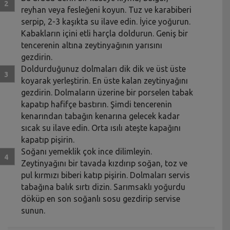
reyhan veya fesleğeni koyun. Tuz ve karabiberi
serpip, 2-3 kaşıkta su ilave edin. İyice yoğurun.
Kabakların içini etli harçla doldurun. Geniş bir
tencerenin altına zeytinyağının yarısını
gezdirin.
Doldurduğunuz dolmaları dik dik ve üst üste
koyarak yerleştirin. En üste kalan zeytinyağını
gezdirin. Dolmaların üzerine bir porselen tabak
kapatıp hafifçe bastırın. Şimdi tencerenin
kenarından tabağın kenarına gelecek kadar
sıcak su ilave edin. Orta ısılı ateşte kapağını
kapatıp pişirin.
Soğanı yemeklik çok ince dilimleyin.
Zeytinyağını bir tavada kızdırıp soğan, toz ve
pul kırmızı biberi katıp pişirin. Dolmaları servis
tabağına balık sırtı dizin. Sarımsaklı yoğurdu
döküp en son soğanlı sosu gezdirip servise
sunun.