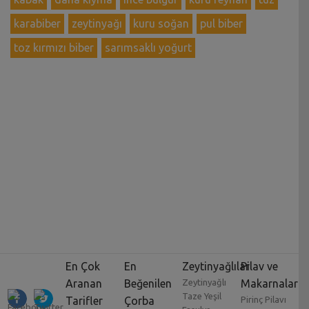
karabiber
zeytinyağı
kuru soğan
pul biber
toz kırmızı biber
sarımsaklı yoğurt
En Çok
En
Zeytinyağlılar
Pilav ve
Aranan
Beğenilen
Zeytinyağlı
Makarnalar
Taze Yeşil
Tarifler
Çorba
Pirinç Pilavı