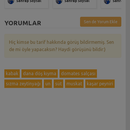
Sahrap Soysal
Sahrap Soysal
Sahrap So
YORUMLAR
Sen de Yorum Ekle
Hiç kimse bu tarif hakkında görüş bildirmemiş. Sen
de mi öyle yapacaksın? Haydi görüşünü bildir:)
kabak
dana döş kıyma
domates salçası
sızma zeytinyağı
un
süt
muskat
kaşar peyniri