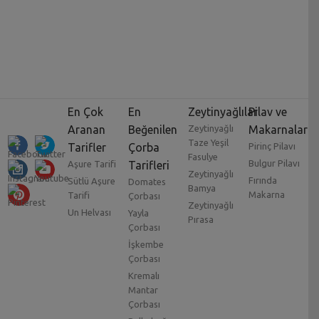
En Çok
En
Zeytinyağlılar
Pilav ve
Aranan
Beğenilen
Zeytinyağlı
Makarnalar
Taze Yeşil
Tarifler
Çorba
Pirinç Pilavı
Fasulye
Bulgur Pilavı
Aşure Tarifi
Tarifleri
Zeytinyağlı
Fırında
Sütlü Aşure
Domates
Bamya
Makarna
Tarifi
Çorbası
Zeytinyağlı
Un Helvası
Yayla
Pırasa
Çorbası
İşkembe
Çorbası
Kremalı
Mantar
Çorbası