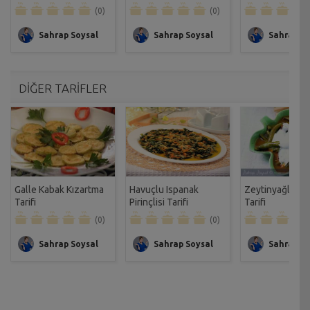
(0)
(0)
Sahrap Soysal
Sahrap Soysal
Sahrap So
DİĞER TARİFLER
Galle Kabak Kızartma
Havuçlu Ispanak
Zeytinyağlı Ta
Tarifi
Pirinçlisi Tarifi
Tarifi
(0)
(0)
Sahrap Soysal
Sahrap Soysal
Sahrap So