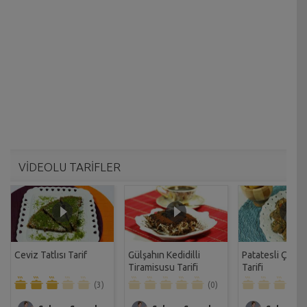
VİDEOLU TARİFLER
Ceviz Tatlısı Tarif
Gülşahın Kedidilli
Patatesli Çıtır 
Tiramisusu Tarifi
Tarifi
(3)
(0)