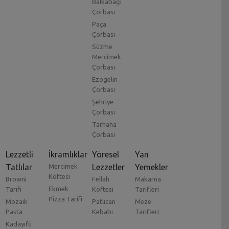
Balkabağı
Çorbası
Paça
Çorbası
Süzme
Mercimek
Çorbası
Ezogelin
Çorbası
Şehriye
Çorbası
Tarhana
Çorbası
Lezzetli
İkramlıklar
Yöresel
Yan
Tatlılar
Mercimek
Lezzetler
Yemekler
Köftesi
Browni
Fellah
Makarna
Ekmek
Tarifi
Köftesi
Tarifleri
Pizza Tarifi
Mozaik
Patlıcan
Meze
Pasta
Kebabı
Tarifleri
Kadayıflı