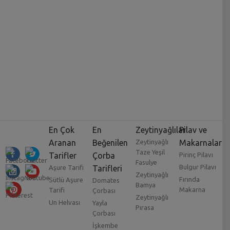
En Çok
En
Zeytinyağlılar
Pilav ve
Aranan
Beğenilen
Zeytinyağlı
Makarnalar
Taze Yeşil
Tarifler
Çorba
Pirinç Pilavı
Fasulye
Bulgur Pilavı
Aşure Tarifi
Tarifleri
Zeytinyağlı
Fırında
Sütlü Aşure
Domates
Bamya
Makarna
Tarifi
Çorbası
Zeytinyağlı
Un Helvası
Yayla
Pırasa
Çorbası
İşkembe