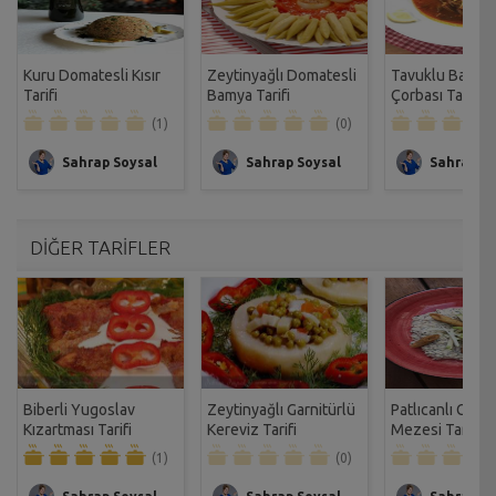
Kuru Domatesli Kısır
Zeytinyağlı Domatesli
Tavuklu Bamya
Tarifi
Bamya Tarifi
Çorbası Tarifi
(1)
(0)
Sahrap Soysal
Sahrap Soysal
Sahrap So
DİĞER TARİFLER
Biberli Yugoslav
Zeytinyağlı Garnitürlü
Patlıcanlı Gürc
Kızartması Tarifi
Kereviz Tarifi
Mezesi Tarifi
(1)
(0)