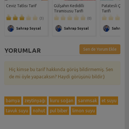
Ceviz Tatlısı Tarif
Gülşahın Kedidilli
Patatesli Çıtır 
Tiramisusu Tarifi
Tarifi
(3)
(0)
Sahrap Soysal
Sahrap Soysal
Sahrap So
YORUMLAR
Sen de Yorum Ekle
Hiç kimse bu tarif hakkında görüş bildirmemiş. Sen
de mi öyle yapacaksın? Haydi görüşünü bildir:)
bamya
zeytinyağı
kuru soğan
sarımsak
et suyu
tavuk suyu
nohut
pul biber
limon suyu