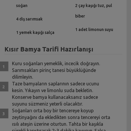
soğan
2 çay kaşığı tuz, pul
biber
4 diş sarımsak
1 adet limonun suyu
1 yemek kaşığı salça
Kısır Bamya Tarifi Hazırlanışı
Kuru soğanları yemeklik, incecik doğrayın.
Sarımsakları pirinç tanesi büyüklüğünde
dilimleyin.
Taze bamyaların saplarının sadece ucunu
kesin. Yıkayın ve limonlu suda bekletin.
Konserve bamya kullanacaksanız sadece
suyunu süzmeniz yeterli olacaktır.
Soğanları orta boy bir tencereye koyup
zeytinyağını da ekledikten sonra tencereyi orta
ısılı ateşin üzerine oturtun. Tahta bir kaşıkla
sürekli karıştırarak 2-3 dakika kavurun. Salça