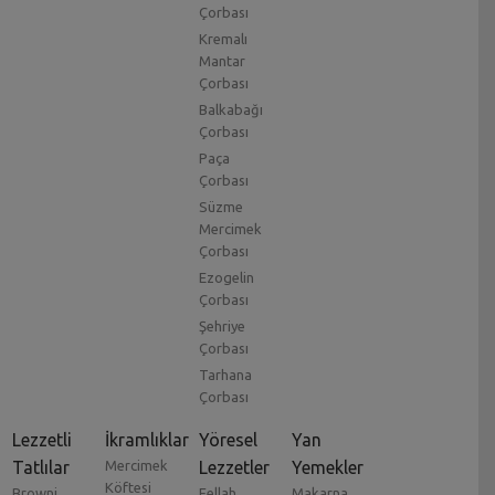
Çorbası
Kremalı
Mantar
Çorbası
Balkabağı
Çorbası
Paça
Çorbası
Süzme
Mercimek
Çorbası
Ezogelin
Çorbası
Şehriye
Çorbası
Tarhana
Çorbası
Lezzetli
İkramlıklar
Yöresel
Yan
Tatlılar
Mercimek
Lezzetler
Yemekler
Köftesi
Browni
Fellah
Makarna