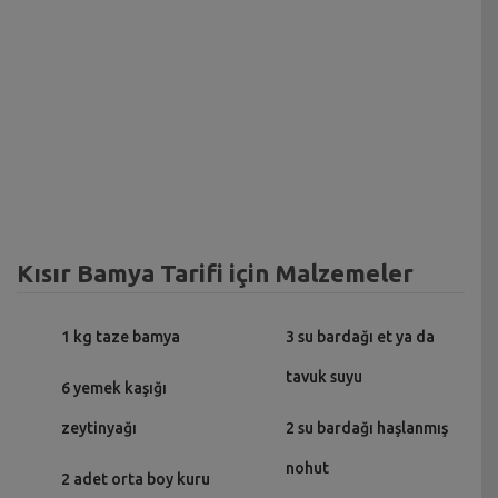
Kısır Bamya Tarifi için Malzemeler
1 kg taze bamya
3 su bardağı et ya da
tavuk suyu
6 yemek kaşığı
zeytinyağı
2 su bardağı haşlanmış
nohut
2 adet orta boy kuru