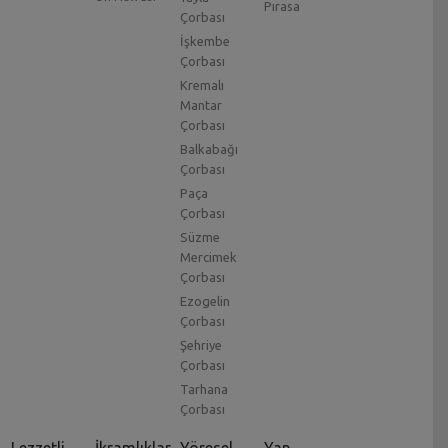
Pırasa
Çorbası
İşkembe
Çorbası
Kremalı
Mantar
Çorbası
Balkabağı
Çorbası
Paça
Çorbası
Süzme
Mercimek
Çorbası
Ezogelin
Çorbası
Şehriye
Çorbası
Tarhana
Çorbası
Lezzetli
İkramlıklar
Yöresel
Yan