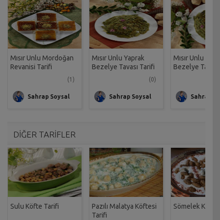
Mısır Unlu Mordoğan
Mısır Unlu Yaprak
Mısır Unlu Yapr
Revanisi Tarifi
Bezelye Tavası Tarifi
Bezelye Tarifi
(1)
(0)
Sahrap Soysal
Sahrap Soysal
Sahrap So
DİĞER TARİFLER
Sulu Köfte Tarifi
Pazılı Malatya Köftesi
Sömelek Köfte T
Tarifi