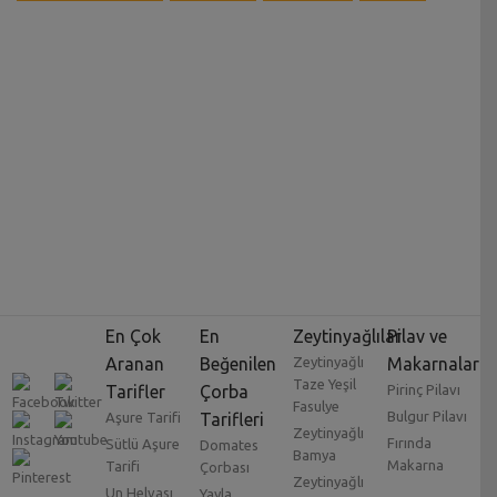
En Çok
En
Zeytinyağlılar
Pilav ve
Aranan
Beğenilen
Zeytinyağlı
Makarnalar
Taze Yeşil
Tarifler
Çorba
Pirinç Pilavı
Fasulye
Bulgur Pilavı
Aşure Tarifi
Tarifleri
Zeytinyağlı
Fırında
Sütlü Aşure
Domates
Bamya
Makarna
Tarifi
Çorbası
Zeytinyağlı
Un Helvası
Yayla