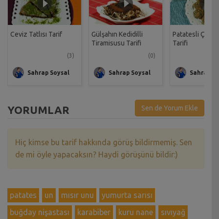
Ceviz Tatlısı Tarif
Gülşahın Kedidilli
Patatesli Çıtır 
Tiramisusu Tarifi
Tarifi
(3)
(0)
Sahrap Soysal
Sahrap Soysal
Sahrap So
YORUMLAR
Sen de Yorum Ekle
Hiç kimse bu tarif hakkında görüş bildirmemiş. Sen
de mi öyle yapacaksın? Haydi görüşünü bildir:)
patates
un
mısır unu
yumurta sarısı
buğday nişastası
karabiber
kuru nane
sıvıyağ