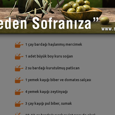
TARİFE PUAN VER
TARİFİ PAYLAŞ
TARİFİ
emeler
1 çay bardağı haşlanmış mercimek
1 adet büyük boy kuru soğan
2 su bardağı kurutulmuş patlıcan
1 yemek kaşığı biber ve domates salçası
4 yemek kaşığı zeytinyağı
3 çay kaşığı pul biber, sumak