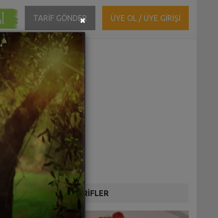
ĞI
Close
TARİF GÖNDER
ÜYE OL / ÜYE GİRİŞİ
×
DİĞER TARİFLER