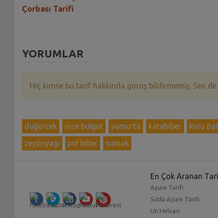
Çorbası Tarifi
YORUMLAR
Hiç kimse bu tarif hakkında görüş bildirmemiş. Sen de
düğürcek
ince bulgur
yumurta
karabiber
kuru pat
zeytinyağı
pul biber
sumak
En Çok Aranan Tari
Aşure Tarifi
Sütlü Aşure Tarifi
Un Helvası