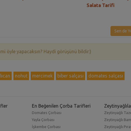
Salata Tarifi
Sen de Y
 mi öyle yapacaksın? Haydi görüşünü bildir:)
lıcan
nohut
mercimek
biber salçası
domates salçası
fler
En Beğenilen Çorba Tarifleri
Zeytinyağlıla
Domates Çorbası
Zeytinyağlı Taze
Yayla Çorbası
Zeytinyağlı Ba
İşkembe Çorbası
Zeytinyağlı Pıra