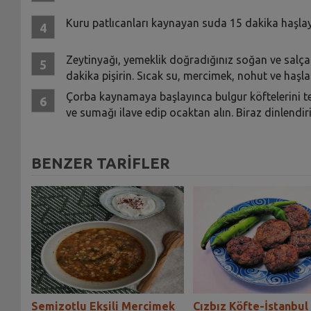
Kuru patlıcanları kaynayan suda 15 dakika haşlay
Zeytinyağı, yemeklik doğradığınız soğan ve salçal
dakika pişirin. Sıcak su, mercimek, nohut ve haşla
Çorba kaynamaya başlayınca bulgur köftelerini tenc
ve sumağı ilave edip ocaktan alın. Biraz dinlendiri
BENZER TARİFLER
Semizotlu Ekşili Mercimek
Cızbız Köfte-İstanbul 