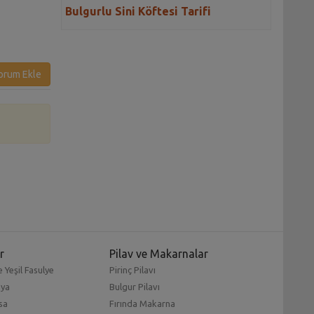
Bulgurlu Sini Köftesi Tarifi
Tarifi
Tarifi
orum Ekle
r
Pilav ve Makarnalar
 Yeşil Fasulye
Pirinç Pilavı
mya
Bulgur Pilavı
sa
Fırında Makarna