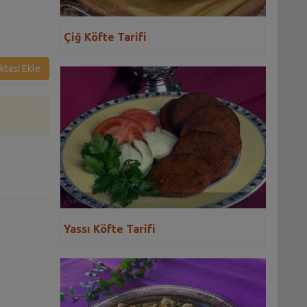
Çiğ Köfte Tarifi
ktası Ekle
Yassı Köfte Tarifi