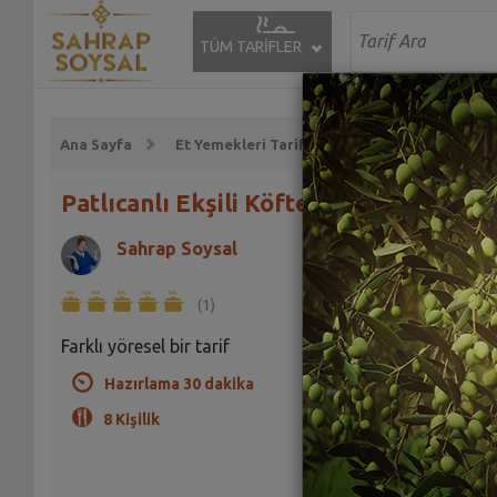
TÜM TARİFLER
Ana Sayfa
Et Yemekleri Tarifleri
Köfte Tarifleri
Patlıcanlı Ekşili Köfte Tarifi
Sahrap Soysal
(1)
Farklı yöresel bir tarif
Hazırlama 30 dakika
8 Kişilik