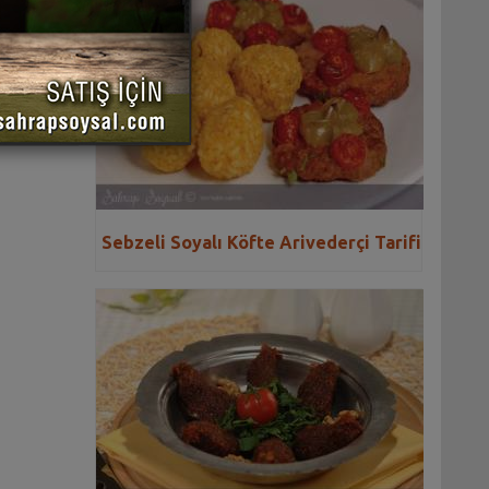
 YAZDIR
Sebzeli Soyalı Köfte Arivederçi Tarifi