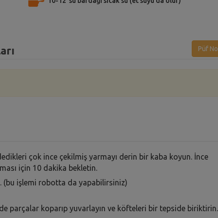
10-12 su bardağı sıcak su (et suyu da olur)
arı
Püf No
ı
edikleri çok ince çekilmiş yarmayı derin bir kaba koyun. İnce
ması için 10 dakika bekletin.
 (bu işlemi robotta da yapabilirsiniz)
arçalar koparıp yuvarlayın ve köfteleri bir tepside biriktirin.