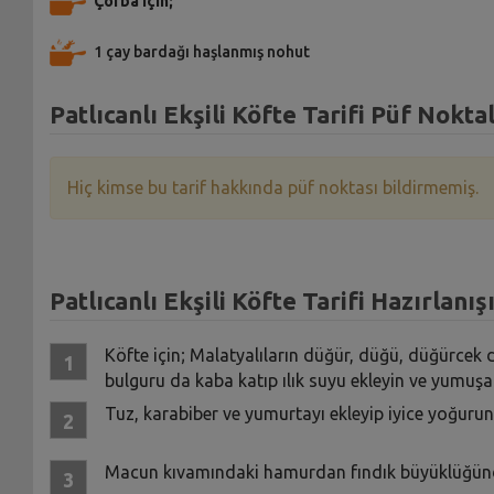
Çorba için;
1 çay bardağı haşlanmış nohut
Patlıcanlı Ekşili Köfte Tarifi Püf Noktal
Hiç kimse bu tarif hakkında püf noktası bildirmemiş.
Patlıcanlı Ekşili Köfte Tarifi Hazırlanış
Köfte için; Malatyalıların düğür, düğü, düğürcek d
bulguru da kaba katıp ılık suyu ekleyin ve yumuşa
Tuz, karabiber ve yumurtayı ekleyip iyice yoğurun.
Macun kıvamındaki hamurdan fındık büyüklüğünde p