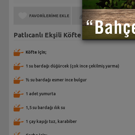
FAVORİLERİME EKLE
BEN DE YAPTIM
Patlıcanlı Ekşili Köfte Tarifi için Malz
Köfte için;
1 su bardağı düğürcek (çok ince çekilmiş yarma)
½ su bardağı esmer ince bulgur
1 adet yumurta
1,5 su bardağı ılık su
1 çay kaşığı tuz, karabiber