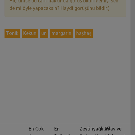
Hiç kimse bu tarif hakkında görüş bildirmemiş. Sen
de mi öyle yapacaksın? Haydi görüşünü bildir:)
Tonik
Kekun
un
margarin
haşhaş
En Çok
En
Zeytinyağlılar
Pilav ve