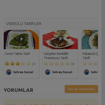
VİDEOLU TARİFLER
Ceviz Tatlısı Tarif
Gülşahın Kedidilli
Patatesli Çıtır 
Tiramisusu Tarifi
Tarifi
(3)
(0)
Sahrap Soysal
Sahrap Soysal
Sahrap So
YORUMLAR
Sen de Yorum Ekle