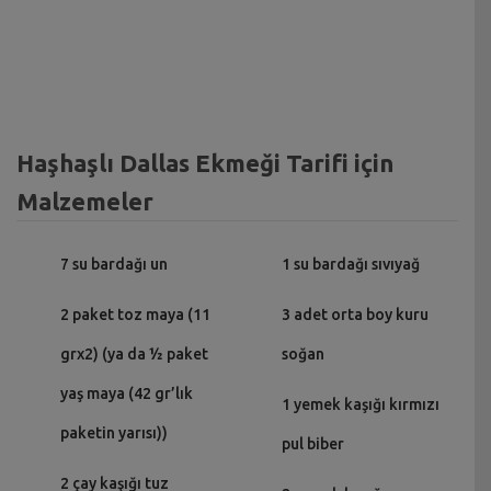
Haşhaşlı Dallas Ekmeği Tarifi için
Malzemeler
7 su bardağı un
1 su bardağı sıvıyağ
2 paket toz maya (11
3 adet orta boy kuru
grx2) (ya da ½ paket
soğan
yaş maya (42 gr’lık
1 yemek kaşığı kırmızı
paketin yarısı))
pul biber
2 çay kaşığı tuz