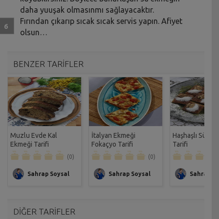
daha yuuşak olmasınmı sağlayacaktır.
Fırından çıkarıp sıcak sıcak servis yapın. Afiyet
olsun…
BENZER TARİFLER
Muzlu Evde Kal
İtalyan Ekmeği
Haşhaşlı Sütlü 
Ekmeği Tarifi
Fokaçyo Tarifi
Tarifi
(0)
(0)
Sahrap Soysal
Sahrap Soysal
Sahrap So
DİĞER TARİFLER