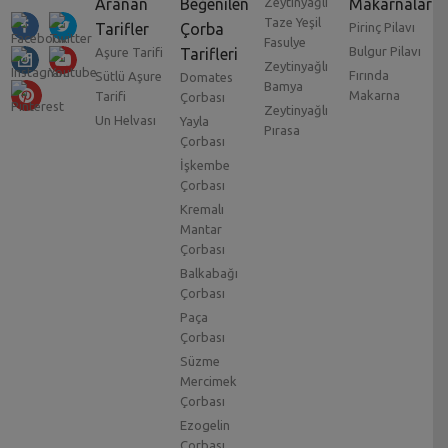
Aranan
Beğenilen
Zeytinyağlı
Makarnalar
Taze Yeşil
Tarifler
Çorba
Pirinç Pilavı
Fasulye
Bulgur Pilavı
Aşure Tarifi
Tarifleri
Zeytinyağlı
Fırında
Sütlü Aşure
Domates
Bamya
Makarna
Tarifi
Çorbası
Zeytinyağlı
Un Helvası
Yayla
Pırasa
Çorbası
İşkembe
Çorbası
Kremalı
Mantar
Çorbası
Balkabağı
Çorbası
Paça
Çorbası
Süzme
Mercimek
Çorbası
Ezogelin
Çorbası