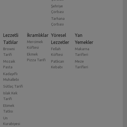
Şehriye
Çorbası
Tarhana
Çorbası
Lezzetli
İkramlıklar
Yöresel
Yan
Tatlılar
Mercimek
Lezzetler
Yemekler
Köftesi
Browni
Fellah
Makarna
Ekmek
Tarifi
Köftesi
Tarifleri
Pizza Tarifi
Mozaik
Patlıcan
Meze
Pasta
Kebabı
Tarifleri
Kadayıflı
Muhallebi
Sütlaç Tarifi
Islak Kek
Tarifi
Etimek
Tatlısı
Un
Kurabiyesi