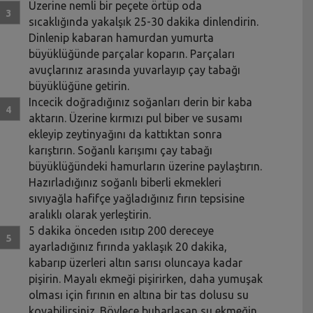
Üzerine nemli bir peçete örtüp oda
sıcaklığında yakalşık 25-30 dakika dinlendirin.
Dinlenip kabaran hamurdan yumurta
büyüklüğünde parçalar koparın. Parçaları
avuçlarınız arasında yuvarlayıp çay tabağı
büyüklüğüne getirin.
Incecik doğradığınız soğanları derin bir kaba
aktarın. Üzerine kırmızı pul biber ve susamı
ekleyip zeytinyağını da kattıktan sonra
karıştırın. Soğanlı karışımı çay tabağı
büyüklüğündeki hamurların üzerine paylaştırın.
Hazırladığınız soğanlı biberli ekmekleri
sıvıyağla hafifçe yağladığınız fırın tepsisine
aralıklı olarak yerleştirin.
5 dakika önceden ısıtıp 200 dereceye
ayarladığınız fırında yaklaşık 20 dakika,
kabarıp üzerleri altın sarısı oluncaya kadar
pişirin. Mayalı ekmeği pişirirken, daha yumuşak
olması için fırının en altına bir tas dolusu su
koyabilirsiniz. Böylece buharlaşan su ekmeğin