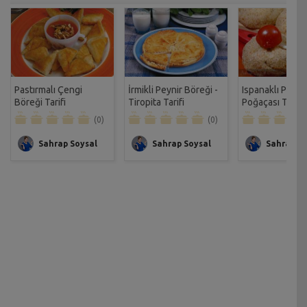
Pastırmalı Çengi
İrmikli Peynir Böreği -
Ispanaklı Patat
Böreği Tarifi
Tiropita Tarifi
Poğaçası Tarifi
(0)
(0)
Sahrap Soysal
Sahrap Soysal
Sahrap So