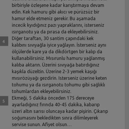
birbiriyle özleşene kadar karıştırmaya devam
edin. Kek hamuru gibi akıcı ve pürüzsüz bir
hamur elde etmeniz gerekir. Bu aşamada
incecik kyıdığınız pazı yapraklarını, isterseniz
ısırganotu ya da pırasa da ekleyebilirsiniz.
Diğer taraftan, 30 santim çapındaki kek
kalıbını sıvıyağla iyice yağlayın. İsterseniz aynı
ölçülerde kare ya da dikdörtgen bir kalıp da
kullanabilirsiniz. Mısırunlu hamuru yağlanmış
kalıba aktarın. Üzerini sıvıyağa batırdığınız
kaşıkla düzeltin. Üzerine 2-3 yemek kaşığı
mısırözüyağı gezdirin. Isterseniz üzerine keten
tohumu ya da ısırganotu tohumu gibi sağlıklı
tohumlardan ekleyebilirsiniz.
Ekmeği, 5 dakika önceden 175 dereceye
ayarladığınız fırında 40-45 dakika, kabarıp
üzeri altın sarısı oluncaya kadar pişirin. Çıkarıp
soğumasını bekledikten sınra dilimleyerek
servise sunun. Afiyet olsun…