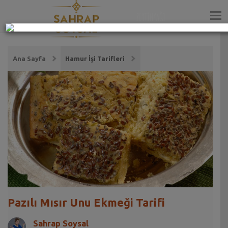
ZEYTİNYAĞI
Ana Sayfa
Hamur İşi Tarifleri
Pazılı Mısır Unu Ekmeği Tarifi
Sahrap Soysal