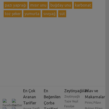
pazı yaprağı
mısır unu
buğday unu
karbonat
toz şeker
yumurta
sıvıyağ
süt
En Çok
En
Zeytinyağlılar
Pilav ve
Aranan
Beğenilen
Zeytinyağlı
Makarnalar
Taze Yeşil
Tarifler
Çorba
Pirinç Pilavı
Fasulye
Bulgur Pilavı
Aşure Tarifi