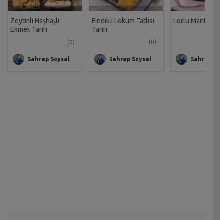
Zeytinli Haşhaşlı
Fındıklı Lokum Tatlısı
Lorlu Mantikos 
Ekmek Tarifi
Tarifi
(0)
(0)
Sahrap Soysal
Sahrap Soysal
Sahrap So