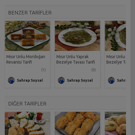
BENZER TARİFLER
Mısır Unlu Mordoğan
Mısır Unlu Yaprak
Mısır Unlu Yapr
Revanisi Tarifi
Bezelye Tavası Tarifi
Bezelye Tarifi
(1)
(0)
Sahrap Soysal
Sahrap Soysal
Sahrap So
DİĞER TARİFLER