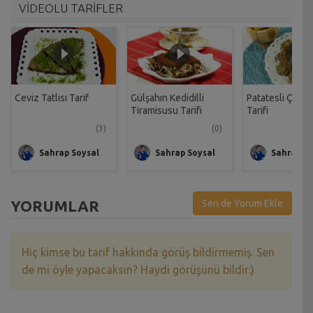
VİDEOLU TARİFLER
Ceviz Tatlısı Tarif
Gülşahın Kedidilli
Patatesli Çıtır 
Tiramisusu Tarifi
Tarifi
(3)
(0)
Sahrap Soysal
Sahrap Soysal
Sahrap So
YORUMLAR
Sen de Yorum Ekle
Hiç kimse bu tarif hakkında görüş bildirmemiş. Sen
de mi öyle yapacaksın? Haydi görüşünü bildir:)