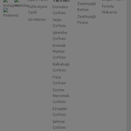
Tarifleri
Zeytinyağlı
Fırında
Sütlü Aşure
Domates
Bamya
Makarna
Tarifi
Çorbası
Zeytinyağlı
Un Helvası
Yayla
Pırasa
Çorbası
İşkembe
Çorbası
Kremalı
Mantar
Çorbası
Balkabağı
Çorbası
Paça
Çorbası
Süzme
Mercimek
Çorbası
Ezogelin
Çorbası
Şehriye
Çorbası