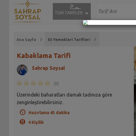
TÜM TARİFLER
Ana Sayfa
Et Yemekleri Tarifleri
Kabaklama Tarifi
Sahrap Soysal
(0)
Üzerindeki baharatları damak tadınıza göre
zenginleştirebilirsiniz.
Hazırlama 45 dakika
4 Kişilik