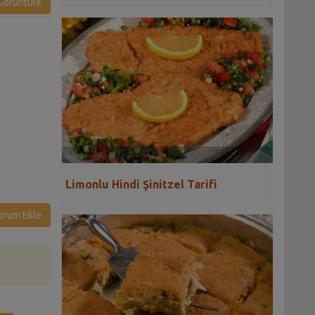
örüntüle
Limonlu Hindi Şinitzel Tarifi
orum Ekle