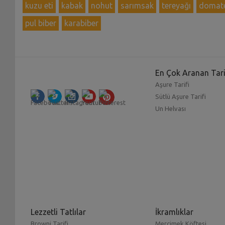
kuzu eti
kabak
nohut
sarımsak
tereyağı
domate
pul biber
karabiber
En Çok Aranan Tari
Aşure Tarifi
Sütlü Aşure Tarifi
Un Helvası
Lezzetli Tatlılar
İkramlıklar
Browni Tarifi
Mercimek Köftesi