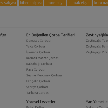
s salçası
biber salçası
limon suyu
sumak ekşisi
kuru na
fler
En Beğenilen Çorba Tarifleri
Zeytinyağlıla
Domates Çorbası
Zeytinyağlı Taze
Yayla Çorbası
Zeytinyağlı Ba
İşkembe Çorbası
Zeytinyağlı Pıra
Kremalı Mantar Çorbası
Balkabağı Çorbası
Paça Çorbası
Süzme Mercimek Çorbası
Ezogelin Çorbası
Şehriye Çorbası
Tarhana Çorbası
Yöresel Lezzetler
Yan Yemekle
Fellah Köftesi
Makarna Tarifle