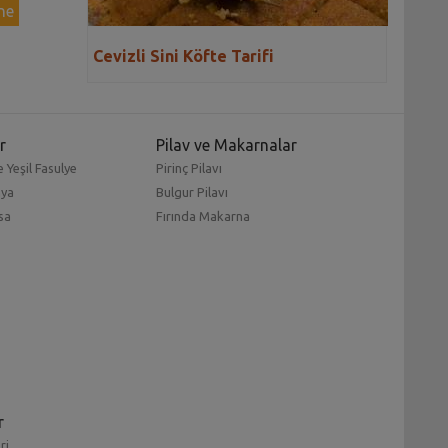
ne
Cevizli Sini Köfte Tarifi
r
Pilav ve Makarnalar
 Yeşil Fasulye
Pirinç Pilavı
mya
Bulgur Pilavı
sa
Fırında Makarna
r
ri