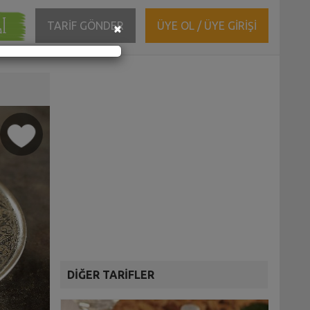
ĞI
Close
TARİF GÖNDER
ÜYE OL / ÜYE GİRİŞİ
×
DİĞER TARİFLER