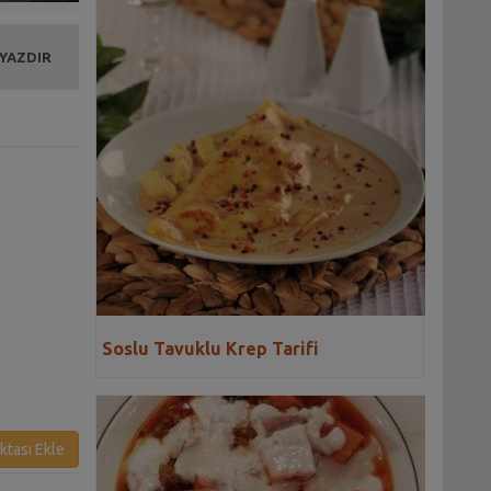
 YAZDIR
Soslu Tavuklu Krep Tarifi
ktası Ekle