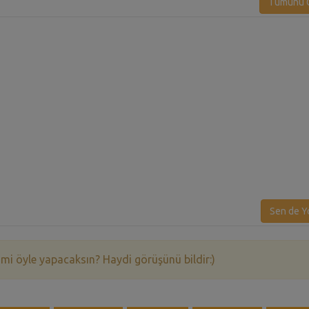
Tümünü G
Sen de Y
 mi öyle yapacaksın? Haydi görüşünü bildir:)