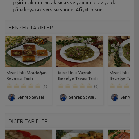
pişirip çıkarın. Sıcak sıcak ve yanına pilav ya da
püre koyarak servise sunun. Afiyet olsun.
BENZER TARİFLER
Mısır Unlu Mordoğan
Mısır Unlu Yaprak
Mısır Unlu Yapr
Revanisi Tarifi
Bezelye Tavası Tarifi
Bezelye Tarifi
(1)
(0)
Sahrap Soysal
Sahrap Soysal
Sahrap So
DİĞER TARİFLER