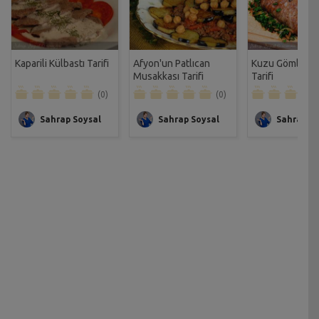
Kaparili Külbastı Tarifi
Afyon'un Patlıcan
Kuzu Gömleği 
Musakkası Tarifi
Tarifi
(0)
(0)
Sahrap Soysal
Sahrap Soysal
Sahrap So