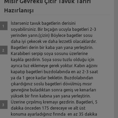
Mısır Gevrekli Çıtır Tavuk Tarifi
Hazırlanışı
İsterseniz tavuk bagetlerin derisini
soyabilirsiniz. Bir bıçağın ucuyla bagetleri 2-3
yerinden yarın.(çizin) Böylece bagetler sosu
daha iyi çekecek ve daha lezzetli olacaklardır.
Bagetleri derin bir kaba yan yana yerleştirin.
Karabiberi serpip soya sosunu üzerlerine
kaşıkla gezdirin. Soya sosu tuzlu olduğu için
ayrıca tuz eklemeye gerek yoktur. Kabın ağzını
kapatıp bagetleri buzdolabında en az 2-3 saat
ya da 1 gece kadar bekletin. Buzdolabından
çıkardığınız soslu bagetleri dövülmüş mısır
gevreğine buladıktan sonra geniş ve kenarları
yüksek bir fırın kabına yan yana yerleştirin.
Üzerine çırpılmış kremayı gezdirin. Bagetleri, 5
dakika önceden 175 dereceye ve alt üst
konuma ayarladığınız fırında en az 35 dakika