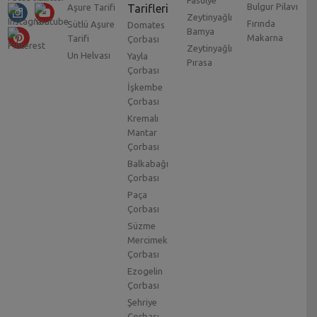
Fasulye
Bulgur Pilavı
Aşure Tarifi
Tarifleri
Zeytinyağlı
Fırında
Sütlü Aşure
Domates
Bamya
Makarna
Tarifi
Çorbası
Zeytinyağlı
Un Helvası
Yayla
Pırasa
Çorbası
İşkembe
Çorbası
Kremalı
Mantar
Çorbası
Balkabağı
Çorbası
Paça
Çorbası
Süzme
Mercimek
Çorbası
Ezogelin
Çorbası
Şehriye
Çorbası