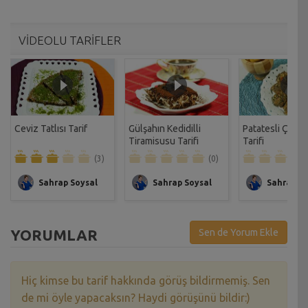
VİDEOLU TARİFLER
Ceviz Tatlısı Tarif
Gülşahın Kedidilli
Patatesli Çıtır 
Tiramisusu Tarifi
Tarifi
(3)
(0)
Sahrap Soysal
Sahrap Soysal
Sahrap So
YORUMLAR
Sen de Yorum Ekle
Hiç kimse bu tarif hakkında görüş bildirmemiş. Sen
de mi öyle yapacaksın? Haydi görüşünü bildir:)