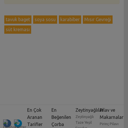
tavuk baget
soya sosu
karabiber
Mısır Gevreği
süt kreması
En Çok
En
Zeytinyağlılar
Pilav ve
Aranan
Beğenilen
Zeytinyağlı
Makarnalar
Taze Yeşil
Tarifler
Çorba
Pirinç Pilavı