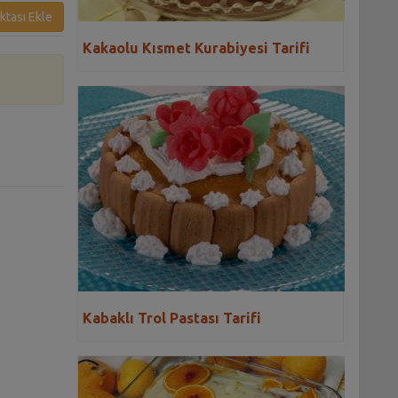
ktası Ekle
Kakaolu Kısmet Kurabiyesi Tarifi
i
Kabaklı Trol Pastası Tarifi