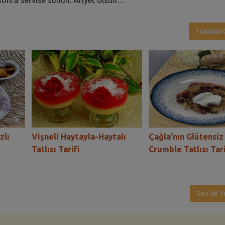
Tümünü G
zlı
Vişneli Haytayla-Haytalı
Çağla'nın Glütensiz
Tatlısı Tarifi
Crumble Tatlısı Tari
Sen de Y