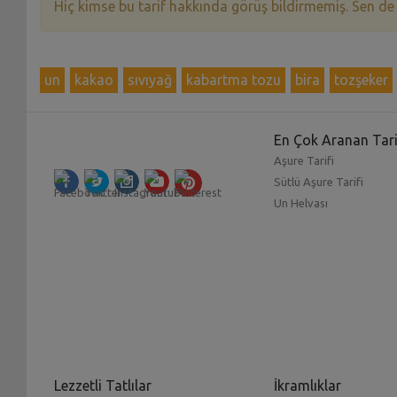
Hiç kimse bu tarif hakkında görüş bildirmemiş. Sen de
un
kakao
sıvıyağ
kabartma tozu
bira
tozşeker
En Çok Aranan Tari
Aşure Tarifi
Sütlü Aşure Tarifi
Un Helvası
Lezzetli Tatlılar
İkramlıklar