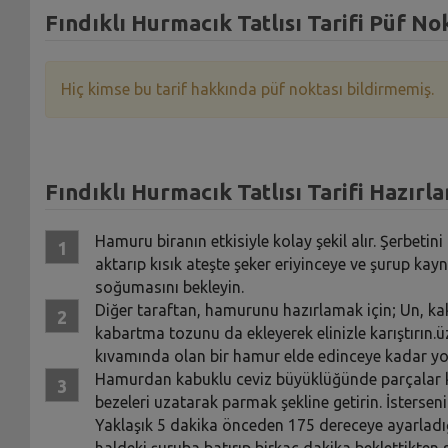
Fındıklı Hurmacık Tatlısı Tarifi Püf No
Hiç kimse bu tarif hakkında püf noktası bildirmemiş.
Fındıklı Hurmacık Tatlısı Tarifi Hazırla
Hamuru biranın etkisiyle kolay şekil alır. Şerbetin
aktarıp kısık ateşte şeker eriyinceye ve şurup ka
soğumasını bekleyin.
Diğer taraftan, hamurunu hazırlamak için; Un, kaka
kabartma tozunu da ekleyerek elinizle karıştırın.
kıvamında olan bir hamur elde edinceye kadar y
Hamurdan kabuklu ceviz büyüklüğünde parçalar ko
bezeleri uzatarak parmak şekline getirin. İsterseniz
Yaklaşık 5 dakika önceden 175 dereceye ayarladığı
haldeki şuruba batırıp birkaç dakika beklettikten