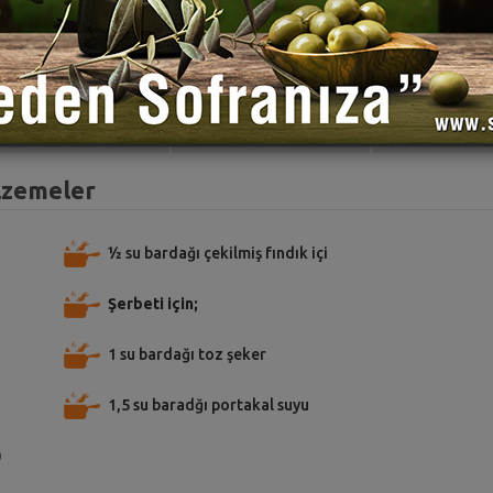
TARİFE PUAN VER
TARİFİ PAYLAŞ
TARİFİ
alzemeler
½ su bardağı çekilmiş fındık içi
Şerbeti için;
1 su bardağı toz şeker
1,5 su baradğı portakal suyu
)