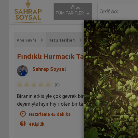
TÜM TARİFLER
Ana Sayfa
Tatlı Tarifleri
Fındıklı Hurmacık Tatlısı Tarifi
Sahrap Soysal
(0)
Biranın etkisiyle çok gevrek bir hal alan ve eskilerin
deyimiyle hıyır hıyır olan bir tatlıdır.
Hazırlama 45 dakika
4 Kişilik