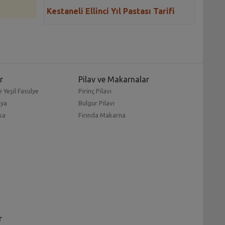
Kestaneli Ellinci Yıl Pastası Tarifi
r
Pilav ve Makarnalar
 Yeşil Fasulye
Pirinç Pilavı
mya
Bulgur Pilavı
sa
Fırında Makarna
r