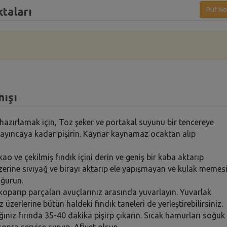
ktaları
Püf No
nışı
i hazırlamak için, Toz şeker ve portakal suyunu bir tencereye
ynayıncaya kadar pişirin. Kaynar kaynamaz ocaktan alıp
o ve çekilmiş fındık içini derin ve geniş bir kaba aktarıp
üzerine sıvıyağ ve birayı aktarıp ele yapışmayan ve kulak memes
oğurun.
parıp parçaları avuçlarınız arasında yuvarlayın. Yuvarlak
 üzerlerine bütün haldeki fındık taneleri de yerleştirebilirsiniz.
nız fırında 35-40 dakika pişirp çıkarın. Sıcak hamurları soğuk
 sonra servise sunun. Afiyet olsun…