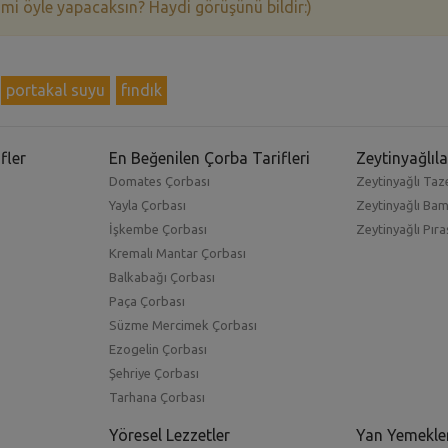
 mi öyle yapacaksın? Haydi görüşünü bildir:)
portakal suyu
fındık
fler
En Beğenilen Çorba Tarifleri
Zeytinyağlıla
Domates Çorbası
Zeytinyağlı Taze
Yayla Çorbası
Zeytinyağlı Ba
İşkembe Çorbası
Zeytinyağlı Pıra
Kremalı Mantar Çorbası
Balkabağı Çorbası
Paça Çorbası
Süzme Mercimek Çorbası
Ezogelin Çorbası
Şehriye Çorbası
Tarhana Çorbası
Yöresel Lezzetler
Yan Yemekle