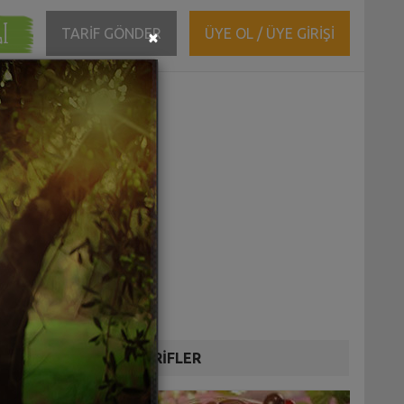
ĞI
Close
TARİF GÖNDER
ÜYE OL / ÜYE GİRİŞİ
×
DİĞER TARİFLER