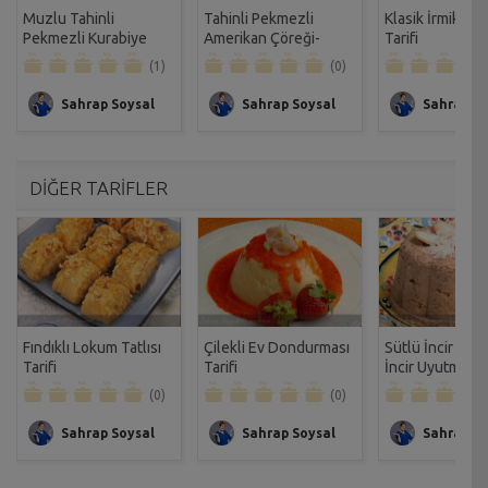
Muzlu Tahinli
Tahinli Pekmezli
Klasik İrmik Hel
Pekmezli Kurabiye
Amerikan Çöreği-
Tarifi
Tarifi
Cinnamon Roll Tarifi
(1)
(0)
Sahrap Soysal
Sahrap Soysal
Sahrap So
DİĞER TARİFLER
Fındıklı Lokum Tatlısı
Çilekli Ev Dondurması
Sütlü İncir Tatlı
Tarifi
Tarifi
İncir Uyutması T
(0)
(0)
Sahrap Soysal
Sahrap Soysal
Sahrap So