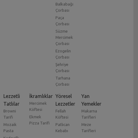
Balkabağı
Çorbası
Paça
Çorbası
Süzme
Mercimek
Çorbası
Ezogelin
Çorbası
Şehriye
Çorbası
Tarhana
Çorbası
Lezzetli
İkramlıklar
Yöresel
Yan
Tatlılar
Mercimek
Lezzetler
Yemekler
Köftesi
Browni
Fellah
Makarna
Ekmek
Tarifi
Köftesi
Tarifleri
Pizza Tarifi
Mozaik
Patlıcan
Meze
Pasta
Kebabı
Tarifleri
Kadayıflı