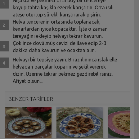
Nişasta ve pekmezi orta boy bir tencereye
koyup tahta kaşıkla ezerek karıştırın. Orta ısılı
ateşe oturtup sürekli karıştırarak pişirin.
Helva tencerenin ortasında toplanacak,
kenarlardan iyice kopacaktır. İşte o zaman
tereyağını ekleyip helvayı tekrar kavurun.
Çok ince dövülmüş cevizi de ilave edip 2-3
dakika daha kavurun ve ocaktan alın.
Helvayı bir tepsiye yayın. Biraz ılınınca ıslak elle
helvadan parçalar koparın ve şekil vererek
dizin. Üzerine tekrar pekmez gezdirebilirsiniz.
Afiyet olsun...
BENZER TARİFLER