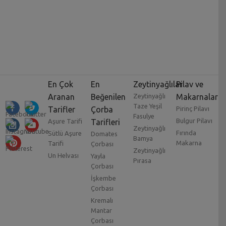
En Çok
En
Zeytinyağlılar
Pilav ve
Aranan
Beğenilen
Zeytinyağlı
Makarnalar
Taze Yeşil
Tarifler
Çorba
Pirinç Pilavı
Fasulye
Bulgur Pilavı
Aşure Tarifi
Tarifleri
Zeytinyağlı
Fırında
Sütlü Aşure
Domates
Bamya
Makarna
Tarifi
Çorbası
Zeytinyağlı
Un Helvası
Yayla
Pırasa
Çorbası
İşkembe
Çorbası
Kremalı
Mantar
Çorbası