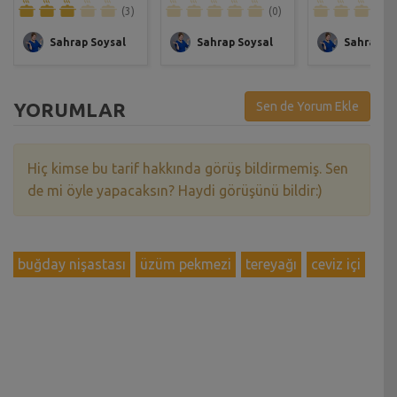
(3)
(0)
Sahrap Soysal
Sahrap Soysal
Sahrap So
YORUMLAR
Sen de Yorum Ekle
Hiç kimse bu tarif hakkında görüş bildirmemiş. Sen
de mi öyle yapacaksın? Haydi görüşünü bildir:)
buğday nişastası
üzüm pekmezi
tereyağı
ceviz içi