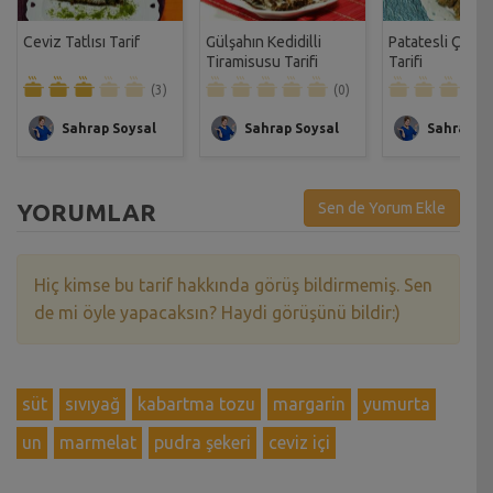
Ceviz Tatlısı Tarif
Gülşahın Kedidilli
Patatesli Çıtır 
Tiramisusu Tarifi
Tarifi
(3)
(0)
Sahrap Soysal
Sahrap Soysal
Sahrap So
YORUMLAR
Sen de Yorum Ekle
Hiç kimse bu tarif hakkında görüş bildirmemiş. Sen
de mi öyle yapacaksın? Haydi görüşünü bildir:)
süt
sıvıyağ
kabartma tozu
margarin
yumurta
un
marmelat
pudra şekeri
ceviz içi