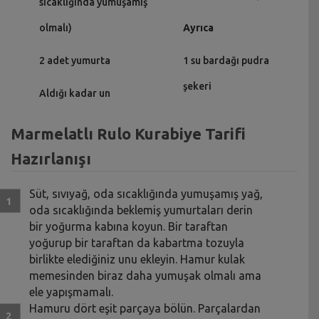
sıcaklığında yumuşamış
olmalı)
Ayrıca
2 adet yumurta
1 su bardağı pudra
şekeri
Aldığı kadar un
Marmelatlı Rulo Kurabiye Tarifi
Hazırlanışı
Süt, sıvıyağ, oda sıcaklığında yumuşamış yağ,
oda sıcaklığında beklemiş yumurtaları derin
bir yoğurma kabına koyun. Bir taraftan
yoğurup bir taraftan da kabartma tozuyla
birlikte elediğiniz unu ekleyin. Hamur kulak
memesinden biraz daha yumuşak olmalı ama
ele yapışmamalı.
Hamuru dört eşit parçaya bölün. Parçalardan