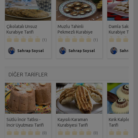
Çikolatalı Unsuz
Muzlu Tahinli
Damla Sakızlı P
Kurabiye Tarifi
Pekmezli Kurabiye
Kurabiye Tarifi
Tarifi
(1)
(1)
Sahrap Soysal
Sahrap Soysal
Sahrap So
DİĞER TARİFLER
Sütlü İncir Tatlısı -
Kayısılı Karaman
Kırık Kalpler Ku
İncir Uyutması Tarifi
Kurabiyesi Tarifi
Tarifi
(0)
(0)