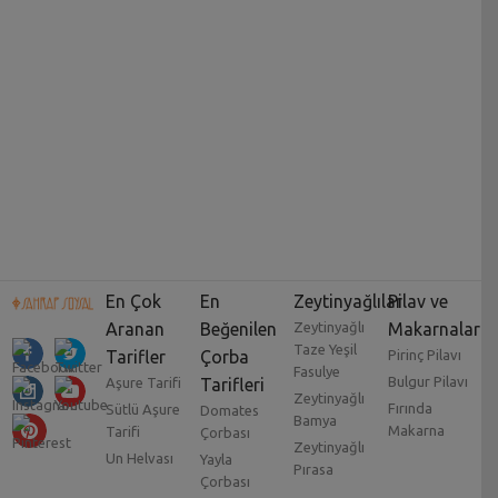
En Çok
En
Zeytinyağlılar
Pilav ve
Aranan
Beğenilen
Zeytinyağlı
Makarnalar
Taze Yeşil
Tarifler
Çorba
Pirinç Pilavı
Fasulye
Bulgur Pilavı
Aşure Tarifi
Tarifleri
Zeytinyağlı
Fırında
Sütlü Aşure
Domates
Bamya
Makarna
Tarifi
Çorbası
Zeytinyağlı
Un Helvası
Yayla
Pırasa
Çorbası