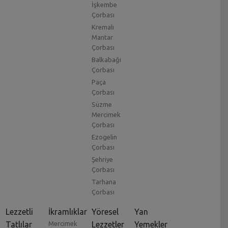
İşkembe
Çorbası
Kremalı
Mantar
Çorbası
Balkabağı
Çorbası
Paça
Çorbası
Süzme
Mercimek
Çorbası
Ezogelin
Çorbası
Şehriye
Çorbası
Tarhana
Çorbası
Lezzetli
İkramlıklar
Yöresel
Yan
Tatlılar
Mercimek
Lezzetler
Yemekler