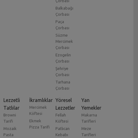
Çorbası
Balkabağı
Çorbası
Paça
Çorbası
Süzme
Mercimek
Çorbası
Ezogelin
Çorbası
Şehriye
Çorbası
Tarhana
Çorbası
Lezzetli
İkramlıklar
Yöresel
Yan
Tatlılar
Mercimek
Lezzetler
Yemekler
Köftesi
Browni
Fellah
Makarna
Ekmek
Tarifi
Köftesi
Tarifleri
Pizza Tarifi
Mozaik
Patlıcan
Meze
Pasta
Kebabı
Tarifleri