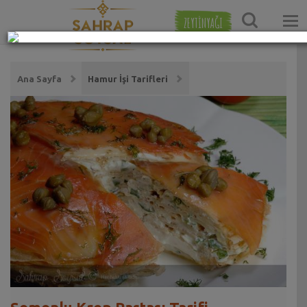
ZEYTİNYAĞI
Ana Sayfa
Hamur İşi Tarifleri