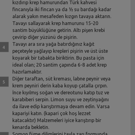
kızdırıp krep hamurundan Türk kahvesi
fincanıyla iki fincan ya da ½ su bardağı kadar
alarak yakın mesafeden kızgın tavaya aktarın.
Tavayı sallayarak krep hamurunu 15-20
santim büyüklüğüne getirin. Altı pişen krebi
çevirip diğer yüzünü de pişirin.
Tavayı ara sıra yağa batırdığınız kağıt
peçeteyle yağlayıp krepleri pişirin ve üst üste
koyarak bir tabakta biriktirin. Bu pasta için
ideal olan; 20 santim çapında 6-8 adet krep
hazırlamaktır.
Diğer taraftan, süt kreması, labne peynir veya
krem peyniri derin kaba koyup çatalla çırpın.
İnce kıyılmış soğan ve dereotunu katıp tuz ve
karabiberi serpin. Limon suyu ve zeytinyağını
da ilave edip karıştırmaya devam edin. Varsa
kapariyi katın. (kapari çok hoş lezzet
katacaktır) Malzemeleri iyice karıştırıp bir
kenarda bekletin.
Somon füme dilimlerini tavla zarı formunda