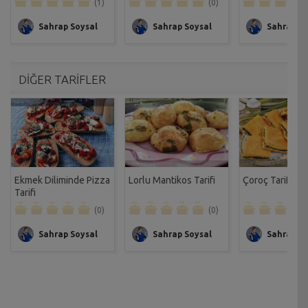
(1)
(0)
Sahrap Soysal
Sahrap Soysal
Sahrap So
DİĞER TARİFLER
Ekmek Diliminde Pizza
Lorlu Mantikos Tarifi
Çoroç Tarifi
Tarifi
(0)
(0)
Sahrap Soysal
Sahrap Soysal
Sahrap So