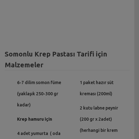
Somonlu Krep Pastası Tarifi için
Malzemeler
6-7 dilim somon füme
1 paket hazır süt
(yaklaşık 250-300 gr
kreması (200ml)
kadar)
2 kutu labne peynir
Krep hamuru için
(200 gr x 2adet)
(herhangi bir krem
4 adet yumurta ( oda