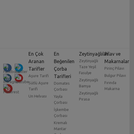
En Çok
En
Zeytinyağlılar
Pilav ve
Aranan
Beğenilen
Zeytinyağlı
Makarnalar
Taze Yeşil
Tarifler
Çorba
Pirinç Pilavı
Fasulye
Bulgur Pilavı
Aşure Tarifi
Tarifleri
Zeytinyağlı
Fırında
Sütlü Aşure
Domates
Bamya
Makarna
Tarifi
Çorbası
Zeytinyağlı
Un Helvası
Yayla
Pırasa
Çorbası
İşkembe
Çorbası
Kremalı
Mantar