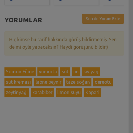
YORUMLAR
Sen de Yorum Ekle
Hiç kimse bu tarif hakkında görüş bildirmemiş. Sen
de mi öyle yapacaksın? Haydi görüşünü bildir:)
Somon Füme
yumurta
süt
un
sıvıyağ
süt kreması
labne peynir
taze soğan
dereotu
zeytinyağı
karabiber
limon suyu
Kapari