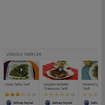
VİDEOLU TARİFLER
Ceviz Tatlısı Tarif
Gülşahın Kedidilli
Patatesli Çıtır 
Tiramisusu Tarifi
Tarifi
(3)
(0)
Sahrap Soysal
Sahrap Soysal
Sahrap So