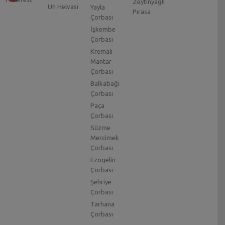
Zeytinyağlı
Un Helvası
Yayla
Pırasa
Çorbası
İşkembe
Çorbası
Kremalı
Mantar
Çorbası
Balkabağı
Çorbası
Paça
Çorbası
Süzme
Mercimek
Çorbası
Ezogelin
Çorbası
Şehriye
Çorbası
Tarhana
Çorbası