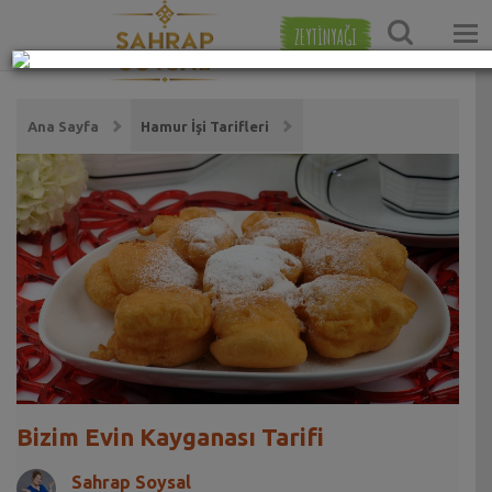
ZEYTİNYAĞI
Ana Sayfa
Hamur İşi Tarifleri
Bizim Evin Kayganası Tarifi
Sahrap Soysal