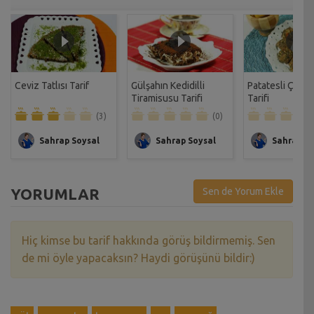
Ceviz Tatlısı Tarif
Gülşahın Kedidilli
Patatesli Çıtır 
Tiramisusu Tarifi
Tarifi
(3)
(0)
Sahrap Soysal
Sahrap Soysal
Sahrap So
YORUMLAR
Sen de Yorum Ekle
Hiç kimse bu tarif hakkında görüş bildirmemiş. Sen
de mi öyle yapacaksın? Haydi görüşünü bildir:)