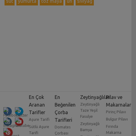
süt
yumurta
toz maya
un
sıvıyağ
En Çok
En
Zeytinyağlılar
Pilav ve
Aranan
Beğenilen
Zeytinyağlı
Makarnalar
Taze Yeşil
Tarifler
Çorba
Pirinç Pilavı
Fasulye
Bulgur Pilavı
Aşure Tarifi
Tarifleri
Zeytinyağlı
Fırında
Sütlü Aşure
Domates
Bamya
Makarna
Tarifi
Çorbası