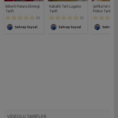
Biberli Patara Ekmeği
Kabaklı Tart Lugano
Şefika'nın Kıyma
Tarifi
Tarifi
Pidesi Tarifi
(0)
(0)
Sahrap Soysal
Sahrap Soysal
Sahrap So
VİDEOLU TARİFLER