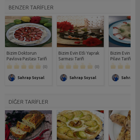
BENZER TARİFLER
Bizim Doktorun
Bizim Evin Etli Yaprak
Bizim Evin Soğa
Pavlova Pastası Tarifi
Sarması Tarifi
Pilavı Tarifi
(0)
(0)
Sahrap Soysal
Sahrap Soysal
Sahrap So
DİĞER TARİFLER