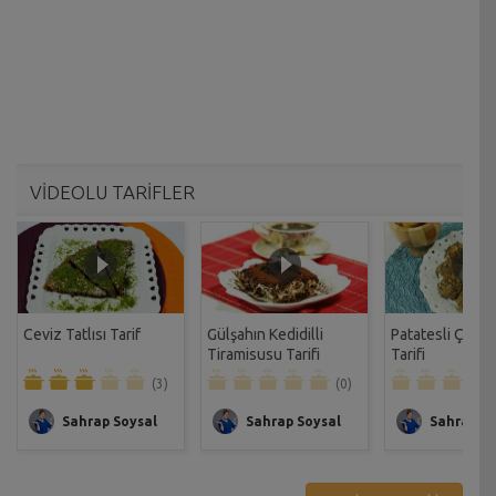
VİDEOLU TARİFLER
Ceviz Tatlısı Tarif
Gülşahın Kedidilli
Patatesli Çıtır 
Tiramisusu Tarifi
Tarifi
(3)
(0)
Sahrap Soysal
Sahrap Soysal
Sahrap So