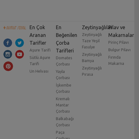
En Çok
En
Zeytinyağlılar
Pilav ve
Aranan
Beğenilen
Zeytinyağlı
Makarnalar
Taze Yeşil
Tarifler
Çorba
Pirinç Pilavı
Fasulye
Bulgur Pilavı
Aşure Tarifi
Tarifleri
Zeytinyağlı
Fırında
Sütlü Aşure
Domates
Bamya
Makarna
Tarifi
Çorbası
Zeytinyağlı
Un Helvası
Yayla
Pırasa
Çorbası
İşkembe
Çorbası
Kremalı
Mantar
Çorbası
Balkabağı
Çorbası
Paça
Çorbası