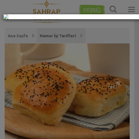
ZEYTİNYAĞI
Ana Sayfa
Hamur İşi Tarifleri