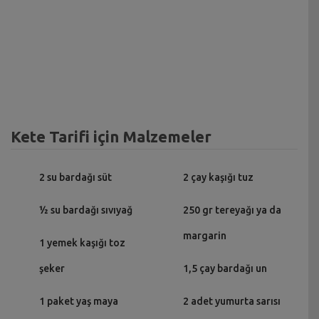
Kete Tarifi için Malzemeler
2 su bardağı süt
2 çay kaşığı tuz
½ su bardağı sıvıyağ
250 gr tereyağı ya da
margarin
1 yemek kaşığı toz
şeker
1,5 çay bardağı un
1 paket yaş maya
2 adet yumurta sarısı