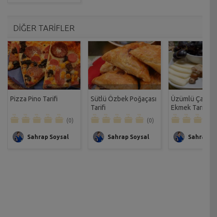
DİĞER TARİFLER
Pizza Pino Tarifi
Sütlü Özbek Poğaçası
Üzümlü Çavdar
Tarifi
Ekmek Tarifi
(0)
(0)
Sahrap Soysal
Sahrap Soysal
Sahrap So