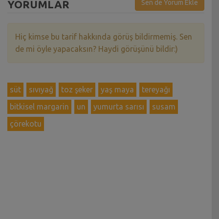
YORUMLAR
Sen de Yorum Ekle
Hiç kimse bu tarif hakkında görüş bildirmemiş. Sen
de mi öyle yapacaksın? Haydi görüşünü bildir:)
süt
sıvıyağ
toz şeker
yaş maya
tereyağı
bitkisel margarin
un
yumurta sarısı
susam
çörekotu