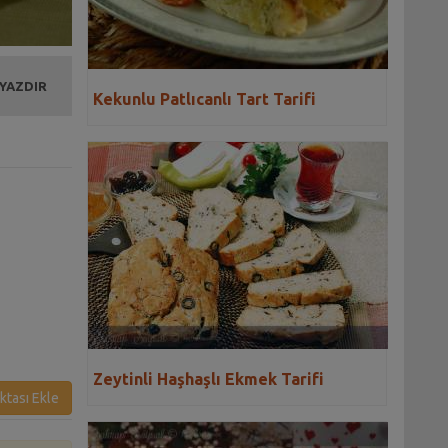
 YAZDIR
Kekunlu Patlıcanlı Tart Tarifi
Zeytinli Haşhaşlı Ekmek Tarifi
ktası Ekle