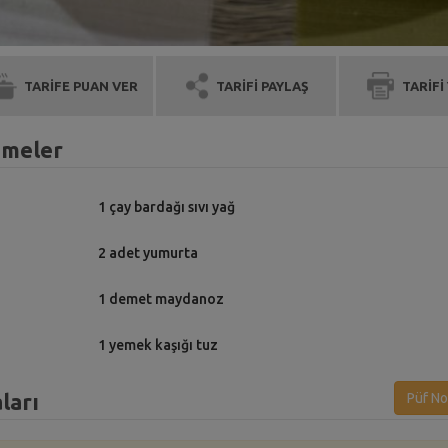
TARİFE PUAN VER
TARİFİ PAYLAŞ
TARİFİ
emeler
1 çay bardağı sıvı yağ
2 adet yumurta
1 demet maydanoz
1 yemek kaşığı tuz
ları
Püf No