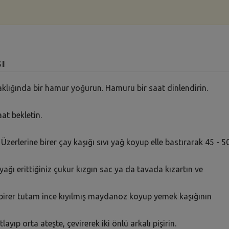
ı
klığında bir hamur yoğurun. Hamuru bir saat dinlendirin.
at bekletin.
zerlerine birer çay kaşığı sıvı yağ koyup elle bastırarak 45 - 5
eyağı erittiğiniz çukur kızgın sac ya da tavada kızartın ve
, birer tutam ince kıyılmış maydanoz koyup yemek kaşığının
ayıp orta ateşte, çevirerek iki önlü arkalı pişirin.