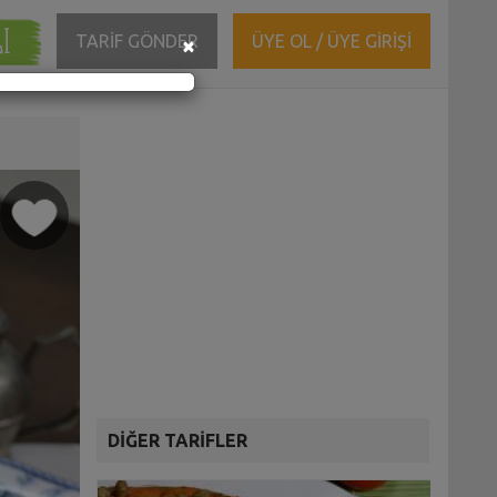
ĞI
Close
TARİF GÖNDER
ÜYE OL / ÜYE GİRİŞİ
×
DİĞER TARİFLER