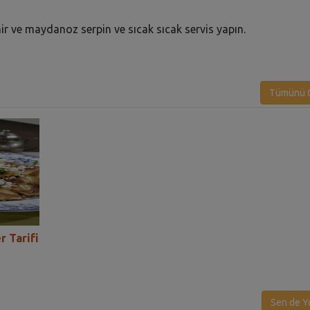
nir ve maydanoz serpin ve sıcak sıcak servis yapın.
Tümünü G
 Tarifi
Katmer Tarifi
Kemal Ustanın Ka
Sen de Y