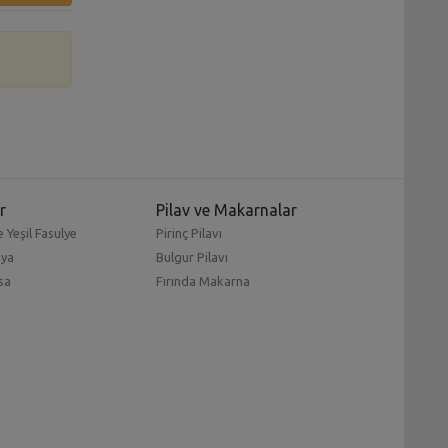
r
Pilav ve Makarnalar
 Yeşil Fasulye
Pirinç Pilavı
mya
Bulgur Pilavı
sa
Fırında Makarna