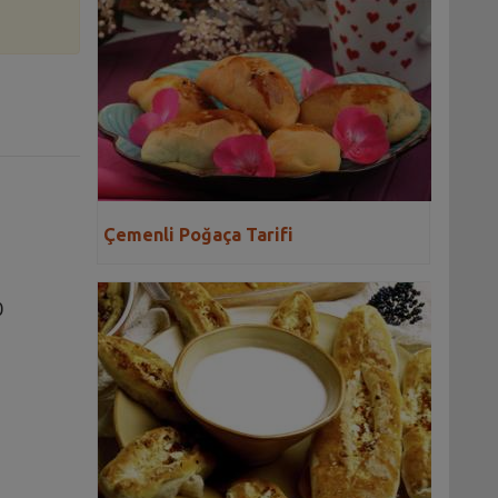
Çemenli Poğaça Tarifi
0