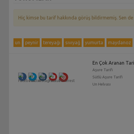
Hiç kimse bu tarif hakkında görüş bildirmemiş. Sen de
un
peynir
tereyağı
sıvıyağ
yumurta
maydanoz
En Çok Aranan Tari
Aşure Tarifi
Sütlü Aşure Tarifi
Un Helvası