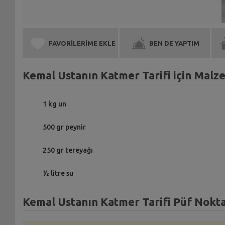
FAVORİLERİME EKLE
BEN DE YAPTIM
Kemal Ustanın Katmer Tarifi için Malz
1 kg un
500 gr peynir
250 gr tereyağı
½ litre su
Kemal Ustanın Katmer Tarifi Püf Nokta