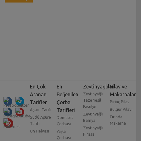
En Çok
En
Zeytinyağlılar
Pilav ve
Aranan
Beğenilen
Zeytinyağlı
Makarnalar
Taze Yeşil
Tarifler
Çorba
Pirinç Pilavı
Fasulye
Bulgur Pilavı
Aşure Tarifi
Tarifleri
Zeytinyağlı
Fırında
Sütlü Aşure
Domates
Bamya
Makarna
Tarifi
Çorbası
Zeytinyağlı
Un Helvası
Yayla
Pırasa
Çorbası