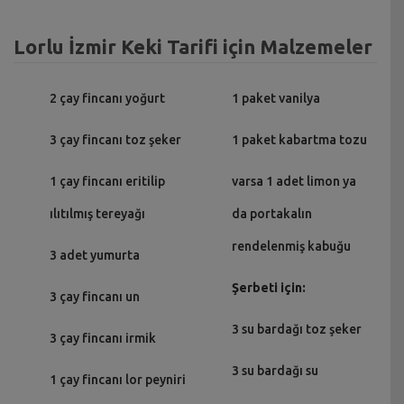
Lorlu İzmir Keki Tarifi için Malzemeler
2 çay fincanı yoğurt
1 paket vanilya
3 çay fincanı toz şeker
1 paket kabartma tozu
1 çay fincanı eritilip
varsa 1 adet limon ya
ılıtılmış tereyağı
da portakalın
rendelenmiş kabuğu
3 adet yumurta
Şerbeti için:
3 çay fincanı un
3 su bardağı toz şeker
3 çay fincanı irmik
3 su bardağı su
1 çay fincanı lor peyniri