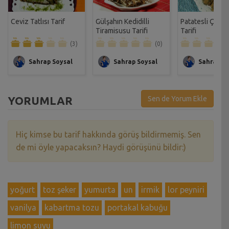
Ceviz Tatlısı Tarif
Gülşahın Kedidilli
Patatesli Çıtır 
Tiramisusu Tarifi
Tarifi
(3)
(0)
Sahrap Soysal
Sahrap Soysal
Sahrap So
YORUMLAR
Sen de Yorum Ekle
Hiç kimse bu tarif hakkında görüş bildirmemiş. Sen
de mi öyle yapacaksın? Haydi görüşünü bildir:)
yoğurt
toz şeker
yumurta
un
irmik
lor peyniri
vanilya
kabartma tozu
portakal kabuğu
limon suyu