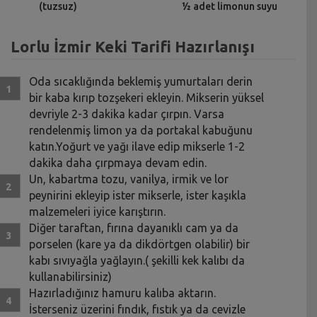
(tuzsuz)
½ adet limonun suyu
Lorlu İzmir Keki Tarifi Hazırlanışı
Oda sıcaklığında beklemiş yumurtaları derin
bir kaba kırıp tozşekeri ekleyin. Mikserin yüksel
devriyle 2-3 dakika kadar çırpın. Varsa
rendelenmiş limon ya da portakal kabuğunu
katın.Yoğurt ve yağı ilave edip mikserle 1-2
dakika daha çırpmaya devam edin.
Un, kabartma tozu, vanilya, irmik ve lor
peynirini ekleyip ister mikserle, ister kaşıkla
malzemeleri iyice karıştırın.
Diğer taraftan, fırına dayanıklı cam ya da
porselen (kare ya da dikdörtgen olabilir) bir
kabı sıvıyağla yağlayın.( şekilli kek kalıbı da
kullanabilirsiniz)
Hazırladığınız hamuru kalıba aktarın.
İsterseniz üzerini fındık, fıstık ya da cevizle