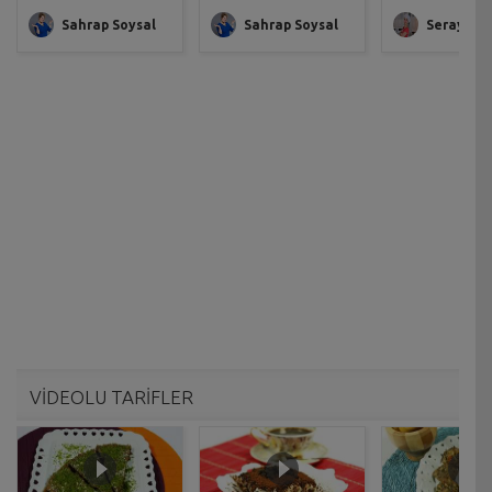
Sahrap Soysal
Sahrap Soysal
Seray Ba
VİDEOLU TARİFLER