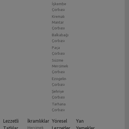
İşkembe
Çorbası
Kremalı
Mantar
Çorbası
Balkabağı
Çorbası
Paça
Çorbası
Süzme
Mercimek
Çorbası
Ezogelin
Çorbası
Şehriye
Çorbası
Tarhana
Çorbası
Lezzetli
İkramlıklar
Yöresel
Yan
Tatlılar
Mercimek
Lezzetler
Yemekler