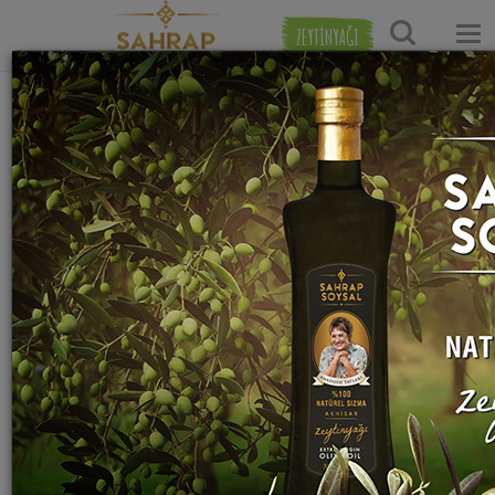
ZEYTİNYAĞI
Ana Sayfa
Tatlı Tarifleri