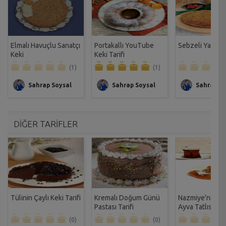
Elmalı Havuçlu Sanatçı
Portakallı YouTube
Sebzeli Yaz Keki
Keki
Keki Tarifi
(1)
(1)
Sahrap Soysal
Sahrap Soysal
Sahrap So
DİĞER TARİFLER
Tülinin Çaylı Keki Tarifi
Kremalı Doğum Günü
Nazmiye'nin Ka
Pastası Tarifi
Ayva Tatlısı
(0)
(0)