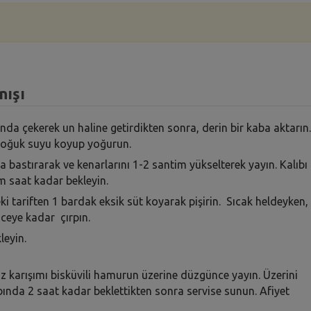
nışı
da çekerek un haline getirdikten sonra, derin bir kaba aktarın.
soğuk suyu koyup yoğurun.
ına bastırarak ve kenarlarını 1-2 santim yükselterek yayın. Kalıbı
ım saat kadar bekleyin.
eki tariften 1 bardak eksik süt koyarak pişirin. Sıcak heldeyken,
inceye kadar çırpın.
leyin.
ız karışımı bisküvili hamurun üzerine düzgünce yayın. Üzerini
labında 2 saat kadar beklettikten sonra servise sunun. Afiyet