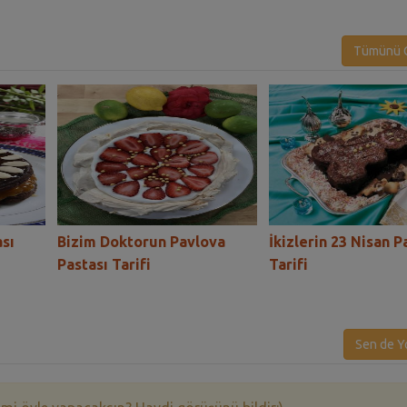
Tümünü G
ası
Bizim Doktorun Pavlova
İkizlerin 23 Nisan P
Pastası Tarifi
Tarifi
Sen de Y