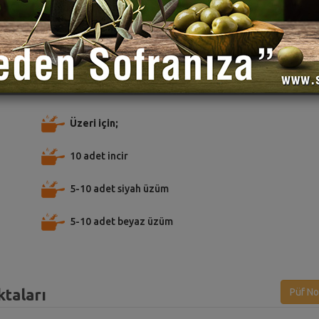
TARİFE PUAN VER
TARİFİ PAYLAŞ
TARİFİ
alzemeler
Üzeri için;
10 adet incir
5-10 adet siyah üzüm
5-10 adet beyaz üzüm
ktaları
Püf No