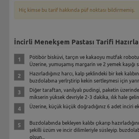
Hiç kimse bu tarif hakkında püf noktası bildirmemiş.
İncirli Menekşem Pastası Tarifi Hazırla
Pötibör bisküvi, tarçın ve kakaoyu mutfak robotun
Üzerine, yumuşamış margarin ve 2 yemek kaşığı 
Hazırladığınız harcı, kalp şeklindeki bir kek kalıb
buzdolabına yerlrştirip kekin sertleşmesi için yar
Diğer taraftan, vanilyalı pudingi, paketin üzerind
mikserin yüksek devriyle 2-3 dakika, ılık hale gel
Üzerine, küçük küçük doğradığınız 6 adet inciri ek
Buzdolabında bekleyen kalıbı çıkarıp hazırladığın
şekilli üzüm ve incir dilimleriyle süsleyip. buzdo
olsun...