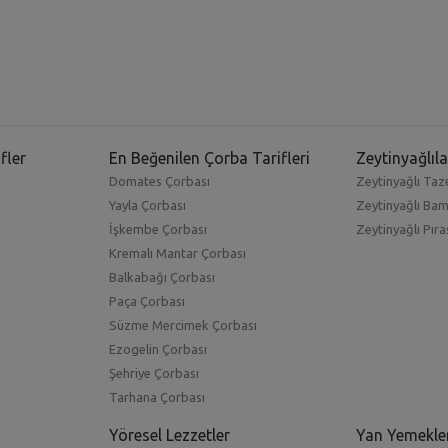
fler
En Beğenilen Çorba Tarifleri
Zeytinyağlıla
Domates Çorbası
Zeytinyağlı Taze
Yayla Çorbası
Zeytinyağlı Ba
İşkembe Çorbası
Zeytinyağlı Pıra
Kremalı Mantar Çorbası
Balkabağı Çorbası
Paça Çorbası
Süzme Mercimek Çorbası
Ezogelin Çorbası
Şehriye Çorbası
Tarhana Çorbası
Yöresel Lezzetler
Yan Yemekle