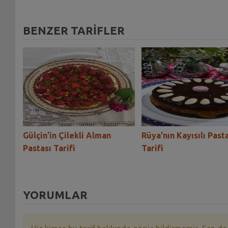
BENZER TARİFLER
stası
Gülçin’in Çilekli Alman
Rüya'nın Kayısılı Past
Pastası Tarifi
Tarifi
YORUMLAR