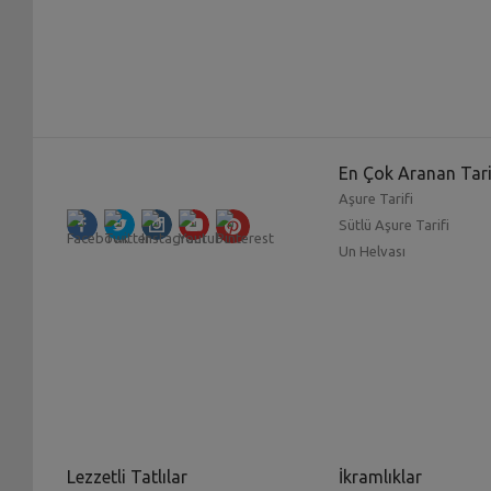
En Çok Aranan Tari
Aşure Tarifi
Sütlü Aşure Tarifi
Un Helvası
Lezzetli Tatlılar
İkramlıklar