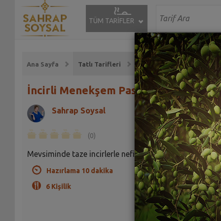
TÜM TARİFLER
Ana Sayfa
Tatlı Tarifleri
İncirli Menekşem Pastası Tarifi
Sahrap Soysal
(0)
Mevsiminde taze incirlerle nefis bir pasta.
Hazırlama 10 dakika
6 Kişilik