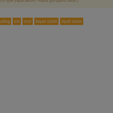
 mi öyle yapacaksın? Haydi görüşünü bildir:)
puding
süt
incir
beyaz üzüm
siyah üzüm