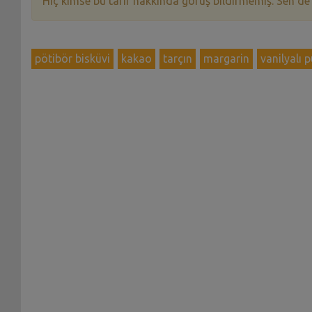
Hiç kimse bu tarif hakkında görüş bildirmemiş. Sen de
pötibör bisküvi
kakao
tarçın
margarin
vanilyalı 