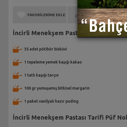
FAVORİLERİME EKLE
BEN DE YAPTIM
İncirli Menekşem Pastası Tarifi için M
35 adet pötibör bisküvi
1 tepeleme yemek kaşığı kakao
1 tatlı kaşığı tarçın
100 gr yumuşamış bitkisel margarin
1 paket vanilyalı hazır puding
İncirli Menekşem Pastası Tarifi Püf No