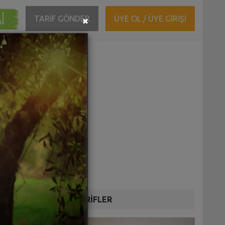
ĞI
Close
TARİF GÖNDER
ÜYE OL / ÜYE GİRİŞİ
×
DİĞER TARİFLER